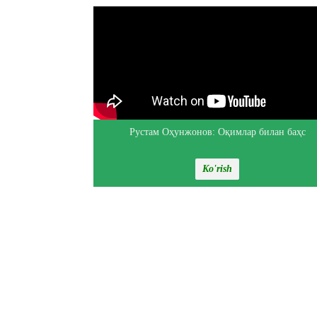
Рустам Оҳунжонов: Оқимлар билан баҳс
Ko'rish