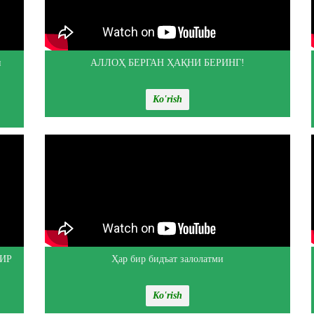
и
АЛЛОҲ БЕРГАН ҲАҚНИ БЕРИНГ!
Ko'rish
ИР
Ҳар бир бидъат залолатми
Ko'rish