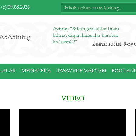
T+5)
09.08.2026
Ayting: “Biladigan zotlar bilan
bilmaydigan kimsalar barobar
ASASIning
bo‘lurmi?!”
Zumar surasi, 9-oya
LALAR
MEDIATEKA
TASAVVUF MAKTABI
BOG'LANI
VIDEO