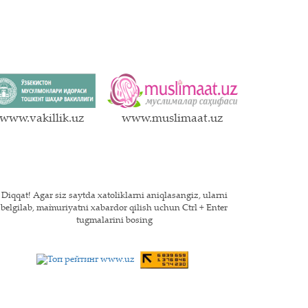
www.vakillik.uz
www.muslimaat.uz
Diqqat! Agar siz saytda xatoliklarni aniqlasangiz, ularni
belgilab, ma`muriyatni xabardor qilish uchun Ctrl + Enter
tugmalarini bosing