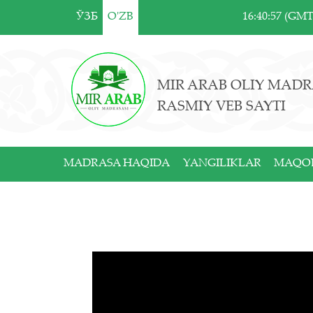
ЎЗБ
O'ZB
16:40:57 (GM
MIR ARAB OLIY MADR
RASMIY VEB SAYTI
MADRASA HAQIDA
YANGILIKLAR
MAQO