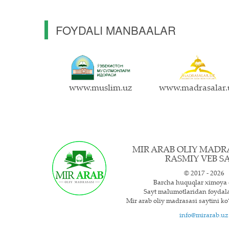
FOYDALI MANBAALAR
www.muslim.uz
www.madrasalar.
MIR ARAB OLIY MADR
RASMIY VEB SA
© 2017 - 2026
Barcha huquqlar ximoya 
Sayt ma`lumotlaridan foyda
Mir arab oliy madrasasi saytini ko‘
info@mirarab.uz