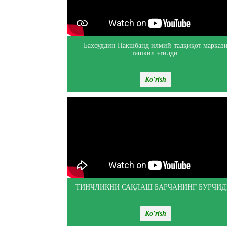
Баҳоуддин Нақшбанд илмий-тадқиқот марказ
ташкил этилди.
Ko'rish
ТИНЧЛИКНИ САҚЛАШ БАРЧАНИНГ БУРЧИД
Ko'rish