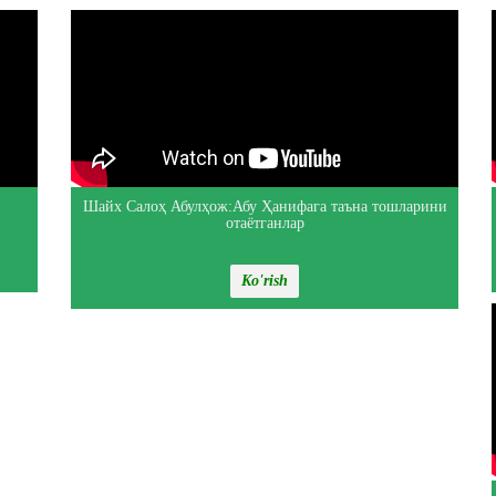
Шайх Салоҳ Абулҳож:Абу Ҳанифага таъна тошларини
отаётганлар
Ko'rish