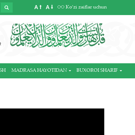
A
A
Ko‘zi zaiflar uchun
t
SH
MADRASA HAYOTIDAN
BUXOROI SHARIF