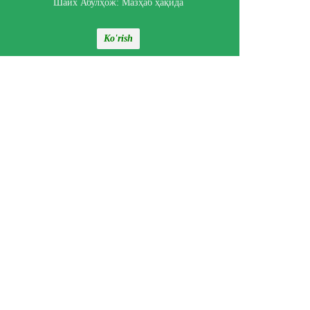
Шайх Абулҳож: Мазҳаб ҳақида
Ko'rish