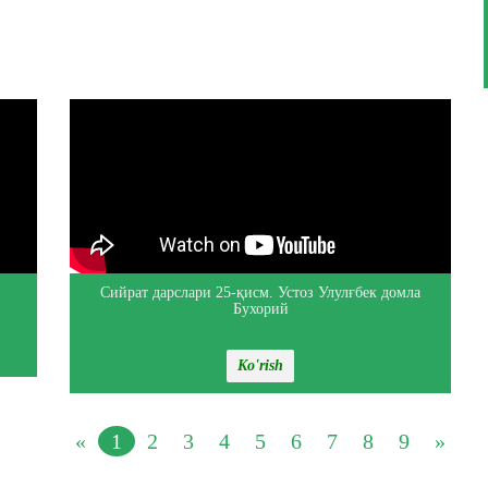
Сийрат дарслари 25-қисм. Устоз Улулғбек домла
Бухорий
Ko'rish
«
1
2
3
4
5
6
7
8
9
»