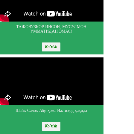
ТАЖОВУЗКОР ИНСОН, МУСУЛМОН
УММАТИДАН ЭМАС!
Ko'rish
Шайх Салоҳ Абулҳож: Ижтиҳод ҳақида
Ko'rish