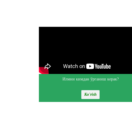
Илмни кимдан ўрганиш керак?
Ko'rish