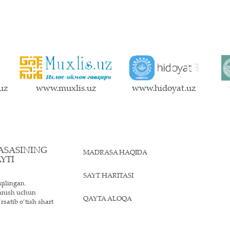
uz
www.muxlis.uz
www.hidoyat.uz
ASASINING
MADRASA HAQIDA
YTI
SAYT HARITASI
qilingan.
lanish uchun
QAYTA ALOQA
rsatib o‘tish shart