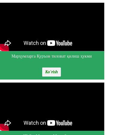
Марҳумларга Қуръон тиловат қилиш ҳукми
Ko'rish