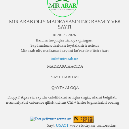
MIR ARAB OLIY MADRASASINING RASMIY VEB
SAYTI
© 2017 - 2026
Barcha huquqlar ximoya qilingan.
Sayt ma`lumotlaridan foydalanish uchun
Mir arab oliy madrasasi saytini ko‘rsatib o‘tish shart
info@mirarab.uz
MADRASA HAQIDA
SAYT HARITASI
QAYTA ALOQA
Diqqat! Agar siz saytda xatoliklarni aniqlasangiz, ularni belgilab,
ma`muriyatni xabardor qilish uchun Ctrl + Enter tugmalarini bosing
Sayt
USAYT
web studiyasi tomonidan