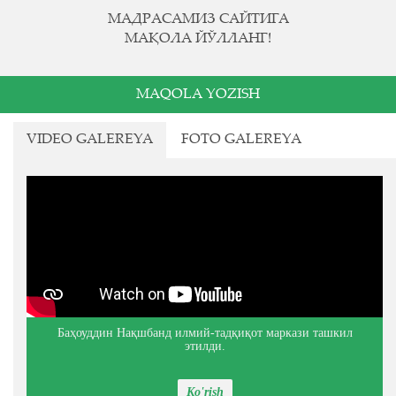
МАДРАСАМИЗ САЙТИГА
МАҚОЛА ЙЎЛЛАНГ!
MAQOLA YOZISH
VIDEO GALEREYA
FOTO GALEREYA
Баҳоуддин Нақшбанд илмий-тадқиқот маркази ташкил
этилди.
Ko'rish