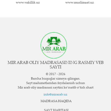
www.vakillik.uz
www.muslimaat.uz
MIR ARAB OLIY MADRASASINING RASMIY VEB
SAYTI
© 2017 - 2026
Barcha huquqlar ximoya qilingan.
Sayt ma`lumotlaridan foydalanish uchun
Mir arab oliy madrasasi saytini ko‘rsatib o‘tish shart
info@mirarab.uz
MADRASA HAQIDA