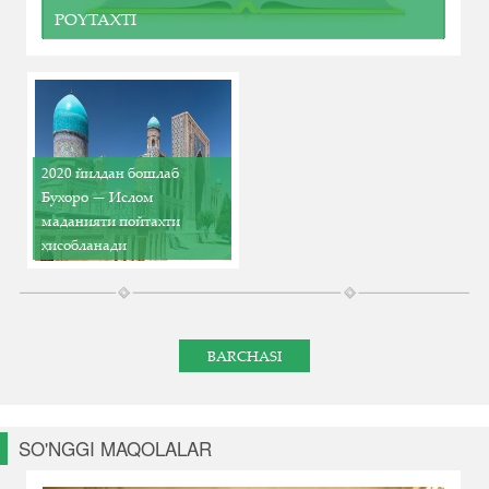
POYTAXTI
2020 йилдан бошлаб
Бухоро — Ислом
маданияти пойтахти
ҳисобланади
BARCHASI
SO'NGGI MAQOLALAR