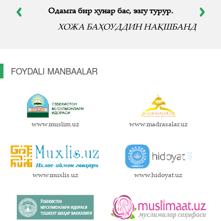
тортишма.
ХОЖА АБДУХОЛИҚ ҒИЖДУВОНИЙ
FOYDALI MANBAALAR
www.muslim.uz
www.madrasalar.uz
www.muxlis.uz
www.hidoyat.uz