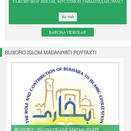
ТАЖОВУЗКОР ИНСОН, МУСУЛМОН УММАТИДАН ЭМАС!
Ko'rish
BARCHA VIDEOLAR
BUXORO ISLOM MADANIYATI POYTAXTI
BUXORO - ISLOM OLAMI MADANIYATI