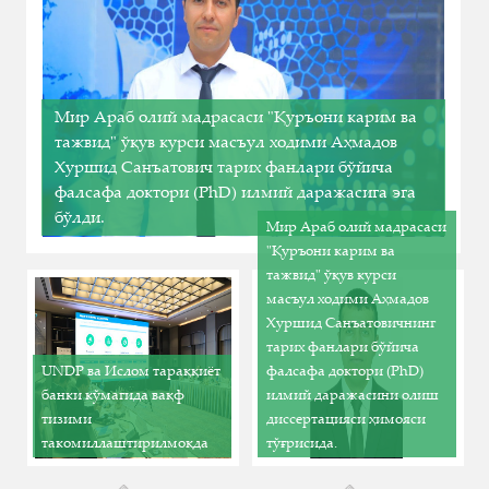
​Мир Араб олий мадрасаси "Қуръони карим ва
тажвид" ўқув курси масъул ходими Аҳмадов
Хуршид Санъатович тарих фанлари бўйича
фалсафа доктори (PhD) илмий даражасига эга
бўлди.
Мир Араб олий мадрасаси
"Қуръони карим ва
тажвид" ўқув курси
масъул ходими Аҳмадов
Хуршид Санъатовичнинг
тарих фанлари бўйича
UNDP ва Ислом тараққиёт
фалсафа доктори (PhD)
банки кўмагида вақф
илмий даражасини олиш
тизими
диссертацияси ҳимояси
такомиллаштирилмоқда
тўғрисида.