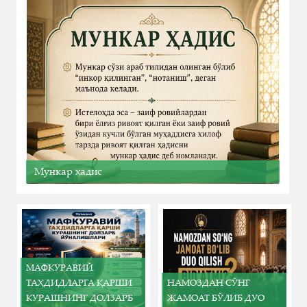
Мункар ҳадис
МАФКУРАВИЙ
ТАҲДИДЛАРГА ҚАРШИ
НАМОЗДАН СЎНГ
КУРАШНИНГ ДОЛЗАРБ
ЖАМОАТ БЎЛИБ ДУО