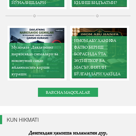
ЙЎНАЛИШЛАРИ
ҚИЛИШ БИДЪАТМИ?
ИМОМ АБУ ҲАНИФА
Мулоҳаза. ​Давлатнинг
ФАТВО БЕРИШ
наркосавдо схемалари ва
БОРАСИДА ЎТА
ноқонуний савдо
ЭҲТИЁТКОР ВА
айланмасига қарши
МАСЪУЛИЯТЛИ
кураши.
БЎЛГАНЛАРИ ҲАҚИДА
BARCHA MAQOLALAR
KUN HIKMATI
Previous
Next
Одамларга чиройли муомала қил, халқ билан