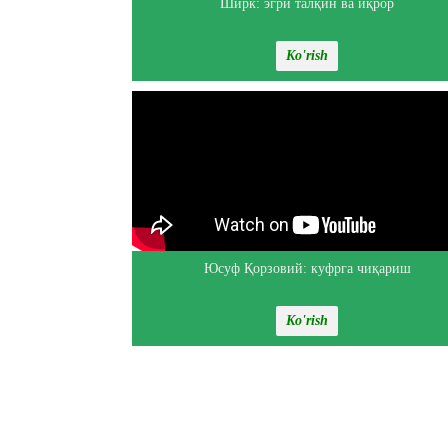
Ширк: эгри талқин ва иқрор
Ko'rish
Юсуф Қорзовий: куфрга чиқариш
Ko'rish