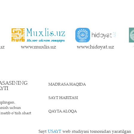
uz
www.muxlis.uz
www.hidoyat.uz
ASASINING
MADRASA HAQIDA
YTI
SAYT HARITASI
qilingan.
lanish uchun
QAYTA ALOQA
rsatib o‘tish shart
Sayt
USAYT
web studiyasi tomonidan yaratilgan