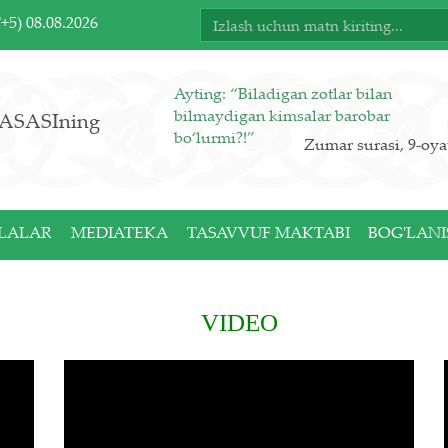
T+5)
08.08.2026
Ayting: “Biladigan zotlar bilan
bilmaydigan kimsalar barobar
ASASIning
bo‘lurmi?!”
Zumar surasi, 9-oya
LALAR
MEDIATEKA
TASAVVUF MAKTABI
BOG'LANI
VIDEO