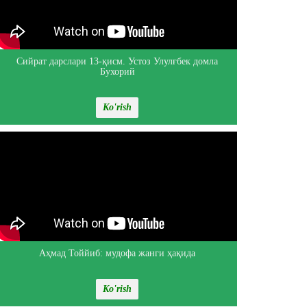
Сийрат дарслари 13-қисм. Устоз Улулғбек домла
Бухорий
Ko'rish
Аҳмад Тоййиб: мудофа жанги ҳақида
Ko'rish