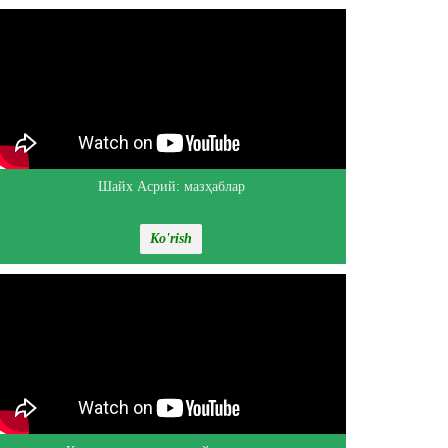
Шайх Асрий: мазҳаблар
Ko'rish