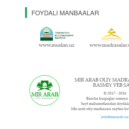
FOYDALI MANBAALAR
www.muslim.uz
www.madrasalar.
MIR ARAB OLIY MADR
RASMIY VEB SA
© 2017 - 2026
Barcha huquqlar ximoya 
Sayt ma`lumotlaridan foyda
Mir arab oliy madrasasi saytini ko‘
info@mirarab.uz