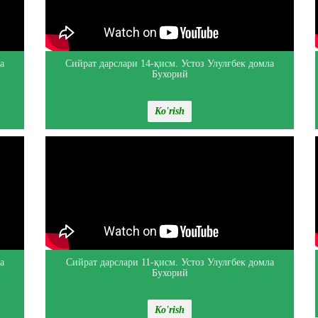
а
Сийрат дарслари 14-қисм. Устоз Улулғбек домла
Бухорий
Ko'rish
а
Сийрат дарслари 11-қисм. Устоз Улулғбек домла
Бухорий
Ko'rish