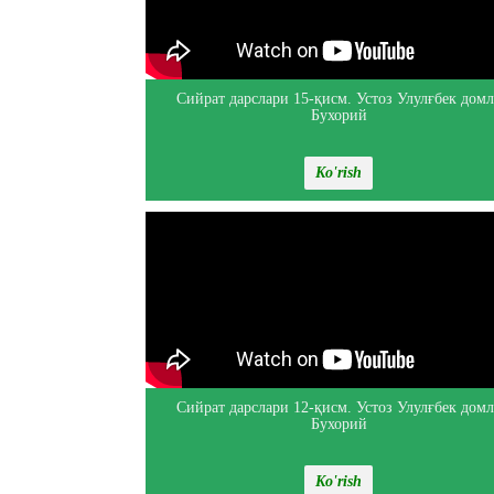
Сийрат дарслари 15-қисм. Устоз Улулғбек домл
Бухорий
Ko'rish
Сийрат дарслари 12-қисм. Устоз Улулғбек домл
Бухорий
Ko'rish