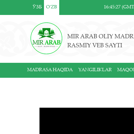
ЎЗБ
O'ZB
16:45:27 (GM
MIR ARAB OLIY MADR
RASMIY VEB SAYTI
MADRASA HAQIDA
YANGILIKLAR
MAQO