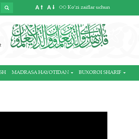
A
A
Ko‘zi zaiflar uchun
t
SH
MADRASA HAYOTIDAN
BUXOROI SHARIF