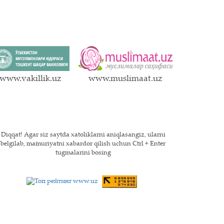
www.vakillik.uz
www.muslimaat.uz
Diqqat! Agar siz saytda xatoliklarni aniqlasangiz, ularni
belgilab, ma`muriyatni xabardor qilish uchun Ctrl + Enter
tugmalarini bosing