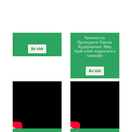
Чеченистон
Президенти Рамзан
Қодировнинг Мир
Ko'rish
Араб олий мадрасасига
ташрифи
Ko'rish