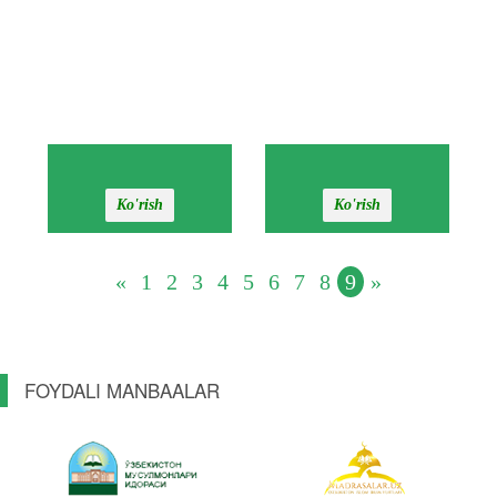
Ko'rish
Ko'rish
«
1
2
3
4
5
6
7
8
9
»
FOYDALI MANBAALAR