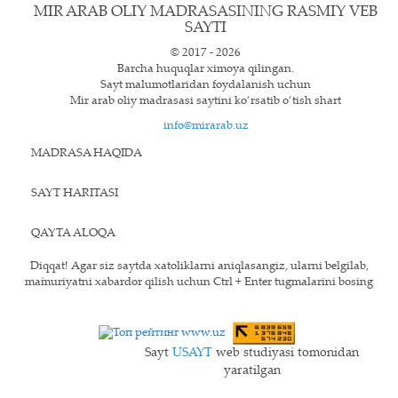
MIR ARAB OLIY MADRASASINING RASMIY VEB
SAYTI
© 2017 - 2026
Barcha huquqlar ximoya qilingan.
Sayt ma`lumotlaridan foydalanish uchun
Mir arab oliy madrasasi saytini ko‘rsatib o‘tish shart
info@mirarab.uz
MADRASA HAQIDA
SAYT HARITASI
QAYTA ALOQA
Diqqat! Agar siz saytda xatoliklarni aniqlasangiz, ularni belgilab,
ma`muriyatni xabardor qilish uchun Ctrl + Enter tugmalarini bosing
Sayt
USAYT
web studiyasi tomonidan
yaratilgan