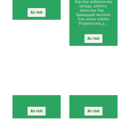
Ҳар бир қийинчилик
ортида, албатта,
енгиллик бор...
Ko'rish
Қашқадарё вилояти
бош имом хатиби
Раҳматуллоҳ д...
Ko'rish
Ko'rish
Ko'rish