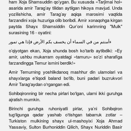
ham Xoja Shamsuddin qo’ygan. Bu xususda «Tarjimai hol»
asarida amir Tarag’ay tilidan aytilgan hikoya mavjud. Unda
yozilishicha, amir Tarag’ay aqiqa marosimi vaqtida
farzandini xoja huzuriga olib boribdi. Amir xonaqohga kirgan
paytda Shayx Shamsiddin Qur’oni karimning "Mulk"
surasining 16 - oyatini:
ءأمنتم من في السماء أن يخسف بكم الأرض فإذا هي تمور
o’qiyotgan ekan, Xoja shunda bosh ko’tarib aytibdiki: «Ey
amir, ushbu mukarram oyatdagi «tamuru» so’zi sharafiga
farzandingga Temur ismini berdik!»
Amir Temurning yoshlikdanoq mashhur din ulamolari va
shayxlarga e’tiqodi baland bo‘lib, buni padari buzrukvori
Amir Tarag‘aydan o‘rgangan edi.
Sohibqironning bir necha pirlari bo‘lgan, ularni ikki guruhga
ajratish mumkin.
Birinchi guruhga ruhoniyatli pirlar, ya’ni Sohibqiron
tug‘ilgunga qadar yashab o‘tishgan tabarruk zotlar –
Turkiston mulkining shayx ul-mashoyixi Xoja Ahmad
Yassaviy, Sulton Burhoniddin Qilich, Shayx Nuriddin Basir