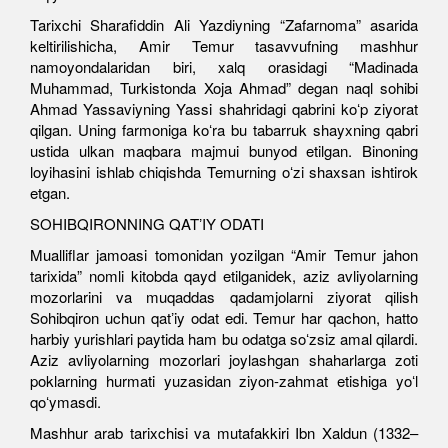
Tarixchi Sharafiddin Ali Yazdiyning “Zafarnoma” asarida
keltirilishicha, Amir Temur tasavvufning mashhur
namoyondalaridan biri, xalq orasidagi “Madinada
Muhammad, Turkistonda Xoja Ahmad” degan naql sohibi
Ahmad Yassaviyning Yassi shahridagi qabrini koʻp ziyorat
qilgan. Uning farmoniga koʻra bu tabarruk shayxning qabri
ustida ulkan maqbara majmui bunyod etilgan. Binoning
loyihasini ishlab chiqishda Temurning oʻzi shaxsan ishtirok
etgan.
SOHIBQIRONNING QATʼIY ODATI
Mualliflar jamoasi tomonidan yozilgan “Amir Temur jahon
tarixida” nomli kitobda qayd etilganidek, aziz avliyolarning
mozorlarini va muqaddas qadamjolarni ziyorat qilish
Sohibqiron uchun qatʼiy odat edi. Temur har qachon, hatto
harbiy yurishlari paytida ham bu odatga soʻzsiz amal qilardi.
Aziz avliyolarning mozorlari joylashgan shaharlarga zoti
poklarning hurmati yuzasidan ziyon-zahmat etishiga yoʻl
qoʻymasdi.
Mashhur arab tarixchisi va mutafakkiri Ibn Xaldun (1332–