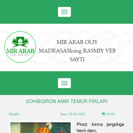
Toggle
navigation
MIR ARAB OLIY
MADRASASIning RASMIY VEB
SAYTI
Toggle
navigation
SOHIBQIRON AMIR TEMUR PIRLARI
Muallif: . .
Sana:
30.06.2020
31193
Pirsiz kirma jangohga
hech dam,