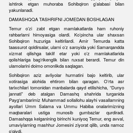
ishtirok etgan muhoraba Sohibqiron gʻalabasi bilan
yakunlanadi.
DAMASHQQA TASHRIFNI JOMEDAN BOSHLAGAN
Temur oʻzi zabt etgan mamlakatlarda ham ruhoniy
rahbarlarni himoyasiga olardi. Koʻpincha ular shaxsan
Sohibqiron huzuriga keltirilardi. Amir Temurda katta
taassurot qoldirsalar, ularni oʻz saroyida yoki Samarqandda
xizmat qilishga taklif etar yoki oʻz mamlakatlarida
qolishlariga bagʻrikenglik bilan ruxsat berardi. Temur din
ulamolarini doimo omonlikda saqlagan.
Sohibqiron aziz avliyolar hurmatini bajo keltirib, ular
xotirasiga alohida ehtirom bilan qaragan. Oʻrta asr
tarixchilari tomonidan manbalarda qayd etilishicha, “Dunyo
jannati” deb atalgan Damashq shahrida turganida
Payg‘ambarimiz Muhammad sollallohu alayhi vasallamning
ayollari Umm Salama va Ummu Habiba onalarimizning
maqbaralari ustiga munosib gumbazlar qurdiradi.
Damashqqa kelganining birinchi kuniyoq Temur, eng avval,
umaviylarning mashhur Jomesini ziyorat qilib, unda namoz
oʻqiydi.