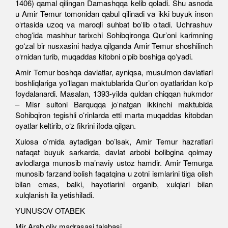
1406) qamal qilingan Damashqqa kelib qoladi. Shu asnoda
u Amir Temur tomonidan qabul qilinadi va ikki buyuk inson
oʻrtasida uzoq va maroqli suhbat boʻlib oʻtadi. Uchrashuv
chogʻida mashhur tarixchi Sohibqironga Qurʼoni karimning
goʻzal bir nusxasini hadya qilganda Amir Temur shoshilinch
oʻrnidan turib, muqaddas kitobni oʻpib boshiga qoʻyadi.
Amir Temur boshqa davlatlar, ayniqsa, musulmon davlatlari
boshliqlariga yoʻllagan maktublarida Qurʼon oyatlaridan koʻp
foydalanardi. Masalan, 1393-yilda quldan chiqqan hukmdor
– Misr sultoni Barquqqa joʻnatgan ikkinchi maktubida
Sohibqiron tegishli oʻrinlarda etti marta muqaddas kitobdan
oyatlar keltirib, oʻz fikrini ifoda qilgan.
Xulosa o’rnida aytadigan bo’lsak, Amir Temur hazratlari
nafaqat buyuk sarkarda, davlat arbobi bolibgina qolmay
avlodlarga munosib ma’naviy ustoz hamdir. Amir Temurga
munosib farzand bolish faqatqina u zotni ismlarini tilga olish
bilan emas, balki, hayotlarini organib, xulqlari bilan
xulqlanish ila yetishiladi.
YUNUSOV OTABEK
Mir Arab oliy madrasasi talabasi