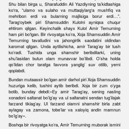
Shu bilan birga u, Sharafuddin Ali Yazdiyning ta’kidlashiga
ko‘ra, “ulamo va sulaho va muttaqiylarg‘a mushfiq va
mehribon erdi va bularning majlisiga borur erdi…”.
Tarag‘oybek piri Shamsuddin Kulolni ayniqsa chuqur
ehtirom qilgan. Keyinchalik shayx Kulol Amir Temurning
ham piri bo‘lgan. Bir rivoyatga ko’ra, Xoja Shamsuddin Amir
Temurning tavalludini va jahongirlik saodatini oldindan
karomat qilgan. Unda aytilishicha, amir Tarag’ay bir tush
ko’radi. Tushida unga shamshir beribdilarki, uning
shu’lasidan butun olam munavvar bo’libdi. O’sha holda
qo’lidan chor tarafga favvora yanglig’ suv otilib, yerni
qoplabdi.
Bundan mutaassir bo’lgan amir darhol piri Xoja Shamsuddin
huzuriga kelib, tushini aytib beribdi. Xoja bir zum o’yga
botib, bunday debdi:»Ey amir Tarag’ay, sening nasling
xonadoni saltanat bo’lg’ay va ul saltanatni sendan tug’ilajak
farzand tiklag’ay. Ul farzand olamni shamshir birla zabt
aylagay va zamona, tobe’lar va xaloyiq andin mamnun
bo’lg’ay».
Boshqa bir rivoyatga ko’ra, Amir Temurning muborak ismini