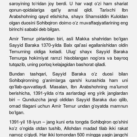
saroyining toʻridan joy berdi. U har vaqt oʻzi ham shariat
qonun-qoidalariga qatʼiy amal qildi. Tarixchi Ibn
Arabshohning qayd etishicha, shayx Shamsiddin Kuloldan
olgan duosini Sohibqiron doimo oʻz muvaffaqiyatlarining eng
birinchi sababi deb bilgan.
Amir Temur pirlaridan biri, asli Makka shahridan boʻlgan
Sayyid Baraka 1370-yilda Balx qalʼasi egallanishidan oldin
Temurning oldiga keladi. Ulugʻ shayx Sayyid Baraka
Temurga hokimiyat ramzi hisoblangan nogʻora va bayroq
tutqazib, uning porloq kelajagidan bashorat qiladi.
Bundan tashqari, Sayyid Baraka oʻz duosi bilan
Sohibqironning gʻanimlarga qarshi kurashida ham uni
qoʻllab-quvvatlaydi. Masalan, Ibn Arabshohning maʼlumot
berishicha, 1391-yilda oʻrta asrlardagi eng yirik janglardan
biri – Qunduzcha jangi oldidan Sayyid Baraka duo qilib,
omad tilagani uchun Amir Temur undan gʻoyatda mamnun
boʻlgan.
1391-yil 18-iyun – jang kuni erta tongda Sohibqiron qoʻshini
koʻz oʻngida otdan tushib, Allohdan madad tilab ikki rakat
namoz oʻqiydi. Har ikki tomondan 500 mingga yaqin jangchi