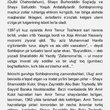
(Qutbi Chahordahum), Shayx Burhoniddin Sog‘arjiy va
Shayx Safiuddin Yoqub Ardabiliylardir. Sohibqironning
mazkur zotlar ruhlariga ehtirom ko‘rgizib, har biriga alohida
maqbaralar tiklagani, avlodlarini e’zozlab kelgani ularni
o‘ziga pir tutganining isboti bo‘la oladi.
1397-yil kuz oylarida Amir Temur Toshkent sari ravona
bo‘ldi, undan o‘tib Yassiga bordi va Xoja Ahmad Yassaviy
mozorini ziyorat qildi. "Bu aziz Muhammad Hanifa
o‘g‘lonlaridin turur, alayhi va ala olihi vassalom", – deydi
Sohibqiron pir turbatini tavof aylar ekan. "Buyurdikim, – deb
yozadi Sharafiddin Ali Yazdiy "Zafarnoma"da, – ul mozor
ustiga imorati oliy soldilar va bir ulug‘ toq (gumbaz)
bog‘ladilarkim, ko‘k bila so‘zlashur erdi...".
Ikkinchi guruhga Sohibqironning zamondoshlari, Ulug‘ amir
bevosita e’tiqod etgan va irodat yo‘lini bergan pirlar – Shayx
Shamsiddin Kulol, Shayx Zayniddin Abu Bakr Toybodiy, Mir
Sayyid Baraka hisoblanadilar. Ba‘zi manbalarda Mir Amir
Kulol hazratlari ham Amir Temur shayxlaridan bo‘lgan,
taxminan, 1363 yilda tanishadi deb keltirilgan. Amir Temur
hazratlariga pirlari tomonidan bir necha ikromlar tortiq
etilgan. Jumladan, Shayx Zayniddin Abu Bakr Toybodiy