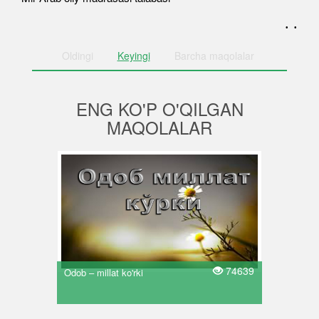
. .
Oldingi
Keyingi
Barcha
maqolalar
ENG KO'P O'QILGAN
MAQOLALAR
74639
Odob – millat ko'rki