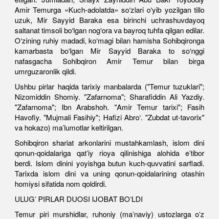
Amir Temurga «Kuch-adolatda» so‘zlari o‘yib yozilgan tillo
uzuk, Mir Sayyid Baraka esa birinchi uchrashuvdayoq
saltanat timsoli bo‘lgan nog‘ora va bayroq tuhfa qilgan edilar.
O‘zining ruhiy madadi, ko‘magi bilan hamisha Sohibqironga
kamarbasta bo‘lgan Mir Sayyid Baraka to so‘nggi
nafasgacha Sohibqiron Amir Temur bilan birga
umrguzaronlik qildi.
Ushbu pirlar haqida tarixiy manbalarda ("Temur tuzuklari";
Nizomiddin Shomiy. "Zafarnoma"; Sharafiddin Ali Yazdiy.
"Zafarnoma"; Ibn Arabshoh. "Amir Temur tarixi"; Fasih
Havofiy. "Mujmali Fasihiy"; Hafizi Abro‘. "Zubdat ut-tavorix"
va hokazo) ma’lumotlar keltirilgan.
Sohibqiron shariat arkonlarini mustahkamlash, islom dini
qonun-qoidalariga qatʼiy rioya qilinishiga alohida eʼtibor
berdi. Islom dinini yoyishga butun kuch-quvvatini sarfladi.
Tarixda islom dini va uning qonun-qoidalarining otashin
homiysi sifatida nom qoldirdi.
ULUGʻ PIRLAR DUOSI IJOBAT BOʻLDI
Temur piri murshidlar, ruhoniy (maʼnaviy) ustozlarga oʻz