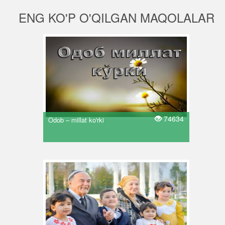
ENG KO'P O'QILGAN MAQOLALAR
74634
Odob – millat ko'rki