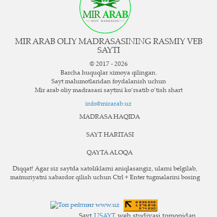
MIR ARAB OLIY MADRASASINING RASMIY VEB
SAYTI
© 2017 - 2026
Barcha huquqlar ximoya qilingan.
Sayt ma`lumotlaridan foydalanish uchun
Mir arab oliy madrasasi saytini ko‘rsatib o‘tish shart
info@mirarab.uz
MADRASA HAQIDA
SAYT HARITASI
QAYTA ALOQA
Diqqat! Agar siz saytda xatoliklarni aniqlasangiz, ularni belgilab,
ma`muriyatni xabardor qilish uchun Ctrl + Enter tugmalarini bosing
Sayt
USAYT
web studiyasi tomonidan