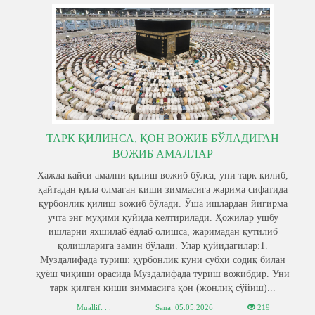
ТАРК ҚИЛИНСА, ҚОН ВОЖИБ БЎЛАДИГАН
ВОЖИБ АМАЛЛАР
Ҳажда қайси амални қилиш вожиб бўлса, уни тарк қилиб,
қайтадан қила олмаган киши зиммасига жарима сифатида
қурбонлик қилиш вожиб бўлади. Ўша ишлардан йигирма
учта энг муҳими қуйида келтирилади. Ҳожилар ушбу
ишларни яхшилаб ёдлаб олишса, жаримадан қутилиб
қолишларига замин бўлади. Улар қуйидагилар:1.
Муздалифада туриш: қурбонлик куни субҳи содиқ билан
қуёш чиқиши орасида Муздалифада туриш вожибдир. Уни
тарк қилган киши зиммасига қон (жонлиқ сўйиш)...
Muallif: . .
Sana:
05.05.2026
219