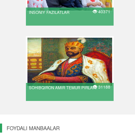
40371
INSONIY FAZILATLAR
31188
SOHIBQIRON AMIR TEMUR PIRLARI
FOYDALI MANBAALAR