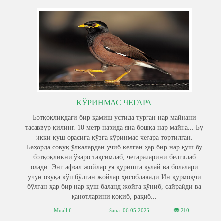
КЎРИНМАС ЧЕГАРА
Ботқоқликдаги бир қамиш устида турган нар майнани
тасаввур қилинг. 10 метр нарида яна бошқа нар майна... Бу
икки қуш орасига кўзга кўринмас чегара тортилган.
Баҳорда совуқ ўлкалардан учиб келган ҳар бир нар қуш бу
ботқоқликни ўзаро тақсимлаб, чегараларини белгилаб
олади. Энг афзал жойлар уя қуришга қулай ва болалари
учун озуқа кўп бўлган жойлар ҳисобланади.Ин қурмоқчи
бўлган ҳар бир нар қуш баланд жойга қўниб, сайрайди ва
қанотларини қоқиб, рақиб...
Muallif: . .
Sana:
06.05.2026
210