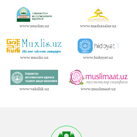
www.muslim.uz
www.madrasalar.uz
www.muxlis.uz
www.hidoyat.uz
www.vakillik.uz
www.muslimaat.uz