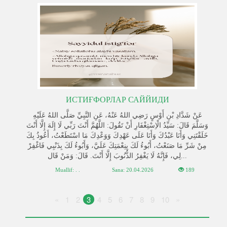
ИСТИҒФОРЛАР САЙЙИДИ
عَنْ شَدَّادِ بْنِ أَوْسٍ رَضِي اللهُ عَنْهُ، عَنِ النَّبِيِّ صَلَّى اللهُ عَلَيْهِ
وَسَلَّمَ قَالَ: سَيِّدُ الْاِسْتِغْفَارِ أَنْ تَقُولَ: اللَّهُمَّ أَنْتَ رَبِّي لَا إِلَهَ إِلَّا أَنْتَ
خَلَقْتَنِي وَأَنَا عَبْدُكَ وَأَنَا عَلَى عَهْدِكَ وَوَعْدِكَ مَا اسْتَطَعْتُ، أَعُوذُ بِكَ
مِنْ شَرِّ مَا صَنَعْتُ، أَبُوءُ لَكَ بِنِعْمَتِكَ عَلَيَّ، وَأَبُوءُ لَكَ بِذَنْبِي فَاغْفِرْ
لِي، فَإِنَّهُ لَا يَغْفِرُ الذُّنُوبَ إِلَّا أَنْتَ. قَالَ: وَمَنْ قَال...
Muallif: . .
Sana:
20.04.2026
189
«
1
2
3
4
5
6
7
8
9
10
»