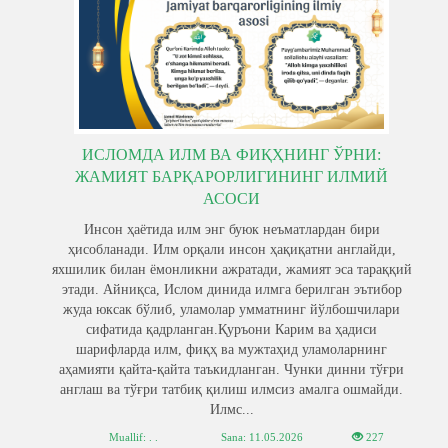
ИСЛОМДА ИЛМ ВА ФИҚҲНИНГ ЎРНИ:
ЖАМИЯТ БАРҚАРОРЛИГИНИНГ ИЛМИЙ
АСОСИ
Инсон ҳаётида илм энг буюк неъматлардан бири
ҳисобланади. Илм орқали инсон ҳақиқатни англайди,
яхшилик билан ёмонликни ажратади, жамият эса тараққий
этади. Айниқса, Ислом динида илмга берилган эътибор
жуда юксак бўлиб, уламолар умматнинг йўлбошчилари
сифатида қадрланган.Қуръони Карим ва ҳадиси
шарифларда илм, фиқҳ ва мужтаҳид уламоларнинг
аҳамияти қайта-қайта таъкидланган. Чунки динни тўғри
англаш ва тўғри татбиқ қилиш илмсиз амалга ошмайди.
Илмс...
Muallif: . .
Sana:
11.05.2026
227