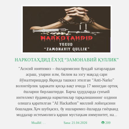
НАРКОТАҲДИД ЁХУД “ЗАМОНАВИЙ ҚУЛЛИК”
"Асосий ниятимиз – ёшларимизни бундай хатарлардан
асраш, уларни илм, билим ва эзгу мақсад сари
йўналтиришдир.Яқинда ташкил этилган “Anti-Narko”
волонтёрлик ҳаракати қисқа вақт ичида 17 мингдан ортиқ
ёшларни бирлаштирди. Барча ҳудудларда сунъий
интеллект ёрдамида наркотиклар тарқалишининг олдини
олишга қаратилган “AI Hackathon” миллий лойиҳасини
бошладик.Ҳеч шубҳасиз, бу ишларимиз ёшларда гиёҳванд
моддалар истеъмолига қарши мустаҳкам иммунитет, на...
Muallif: . .
Sana:
21.04.2026
209