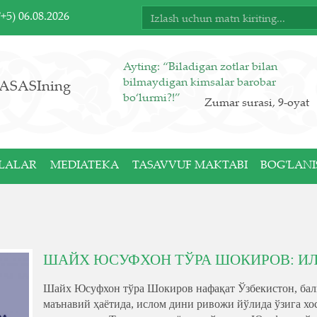
T+5)
06.08.2026
Ayting: “Biladigan zotlar bilan
bilmaydigan kimsalar barobar
ASASIning
bo‘lurmi?!”
Zumar surasi, 9-oyat
LALAR
MEDIATEKA
TASAVVUF MAKTABI
BOG'LANI
ШАЙХ ЮСУФХОН ТЎРА ШОКИРОВ: И
Шайх Юсуфхон тўра Шокиров нафақат Ўзбекистон, бал
маънавий ҳаётида, ислом дини ривожи йўлида ўзига хос