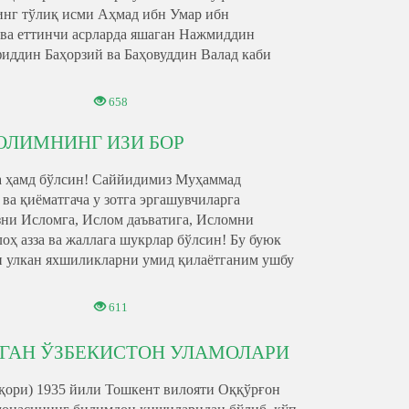
нг тўлиқ исми Аҳмад ибн Умар ибн
ва еттинчи асрларда яшаган Нажмиддин
иддин Баҳорзий ва Баҳовуддин Валад каби
658
 ОЛИМНИНГ ИЗИ БОР
 ҳамд бўлсин! Саййидимиз Муҳаммад
 ва қиёматгача у зотга эргашувчиларга
зни Исломга, Ислом даъватига, Исломни
ҳ азза ва жаллага шукрлар бўлсин! Бу буюк
н улкан яхшиликларни умид қилаётганим ушбу
611
ЛГАН ЎЗБЕКИСТОН УЛАМОЛАРИ
ри) 1935 йили Тошкент вилояти Оққўрғон