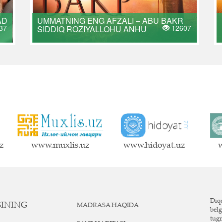
AD
UMMATNING ENG AFZALI – ABU BAKR
37
12607
SIDDIQ ROZIYALLOHU ANHU
z
www.muxlis.uz
www.hidoyat.uz
w
Diqq
SINING
MADRASA HAQIDA
belg
tug