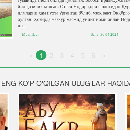
туманида зиёли оилада туғилган. Бобоси Ёралихўжа з
йил қозилик қилган. Отаси Нодир қори ёшлигидан Қур
илмларни ҳам пухта ўрганган бўлиб, узоқ вақт Оққўр
бўлган. Ҳозирда мазкур масжид унинг номи билан Но
ин...
Muallif: . .
Sana:
30.04.2024
«
1
2
3
4
5
6
»
ENG KO'P O'QILGAN ULUGʻLAR HAQID