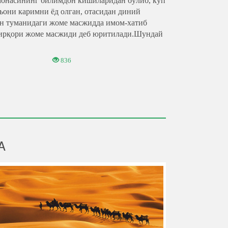
амонасининг билимдон кишиларидан бўлиб, кўп
ъони каримни ёд олган, отасидан диний
ғон туманидаги жоме масжидда имом-хатиб
дирқори жоме масжиди деб юритилади.Шундай
836
A