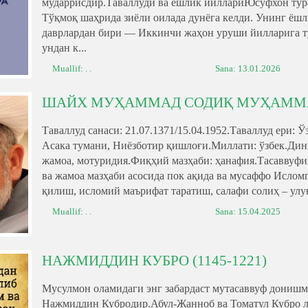
мударрисдир.Таваллуди ва ёшлик йиллариЮсуфхон тў
Тўқмоқ шаҳрида зиёли оилада дунёга келди. Унинг ёшл
даврлардан бири — Иккинчи жаҳон уруши йилларига тў
ундан к...
Muallif: . .
Sana:
13.01.2026
ШАЙХ МУҲАММАД СОДИҚ МУҲАММ
Таваллуд санаси: 21.07.1371/15.04.1952.Таваллуд ери:
Асака тумани, Ниёзботир қишлоғи.Миллати: ўзбек.Дин
жамоа, мотуридия.Фиқҳий мазҳаби: ҳанафия.Тасаввуфи
ва жамоа мазҳаби асосида пок ақида ва мусаффо Ислом
қилиш, исломий маърифат таратиш, салафи солиҳ – улуғ
Muallif: . .
Sana:
15.04.2025
НАЖМИДДИН КУБРО (1145-1221)
Мусулмон оламидаги энг забардаст мутасаввуф дониш
Нажмиддин Кубродир.Абул-Жанноб ва Томатул Кубро ла