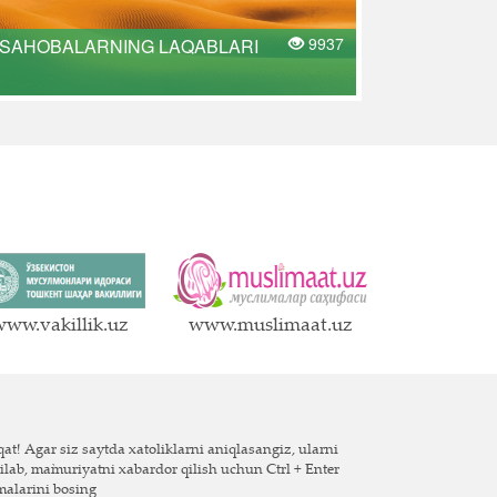
9937
SAHOBALARNING LAQABLARI
ww.vakillik.uz
www.muslimaat.uz
at! Agar siz saytda xatoliklarni aniqlasangiz, ularni
ilab, ma`muriyatni xabardor qilish uchun Ctrl + Enter
malarini bosing