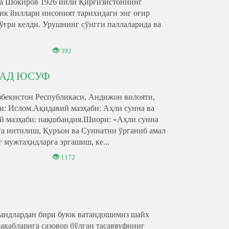
ра Шокиров 1926 йили Қирғизистоннинг
ик йиллари инсоният тарихидаги энг оғир
ғри келди. Урушнинг сўнгги паллаларида ва
392
АД ЮСУФ
 Ўзбекистон Республикаси, Андижон вилояти,
и: Ислом.Ақидавий мазҳаби: Аҳли сунна ва
й мазҳаби: нақшбандия.Шиори: «Аҳли сунна
га интилиш, Қуръон ва Суннатни ўрганиб амал
 мужтаҳидларга эргашиш, ке...
1172
мандлардан бири буюк ватандошимиз шайх
қабларига сазовор бўлган тасаввуфнинг