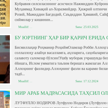
Кубравия силсиласининг асосчиси Нажмиддин Куброни
Муҳаммад Хивақий ал-Хоразмийдир. Ҳижрий олтинчи 
Розий, Мажиддин Бағдодий, Саъдиддин Ҳамавий, Сайф
сиймолар у кишинин...
Muallif: . .
Sana:
25.03.2025
БУ ЮРТНИНГ ҲАР БИР ҚАРИЧ ЕРИДА
Бисмиллаҳир Роҳманир РоҳиймОламлар Робби Аллоҳга
соллаллоҳу алайҳи васалламга, аҳлларига, саҳобаларига
салавоту саломлар бўлсин!Ушбу муборак учрашувда би
ёйишга, Ислом умматига таълим беришга жамлаган Алло
Аллоҳнинг фазлидир.Аллоҳнинг фазли ва карами била
тадб...
Muallif: . .
Sana:
17.12.2024
МИР АРАБ МАДРАСАСИДА ТАҲСИЛ О
ЛУТФУЛЛО НОДИРОВ Лутфулло Нодиров (Лутфулло қо