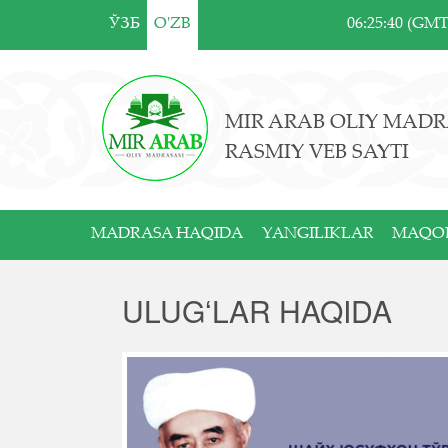
ЎЗБ
O'ZB
06:25:40 (GM
MIR ARAB OLIY MADR
RASMIY VEB SAYTI
MADRASA HAQIDA
YANGILIKLAR
MAQO
ULUGʻLAR HAQIDA