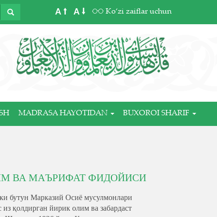
A
A
Ko‘zi zaiflar uchun
SH
MADRASA HAYOTIDAN
BUXOROI SHARIF
ЛМ ВА МАЪРИФАТ ФИДОЙИСИ
ки бутун Марказий Осиё мусулмонлари
 из қолдирган йирик олим ва забардаст