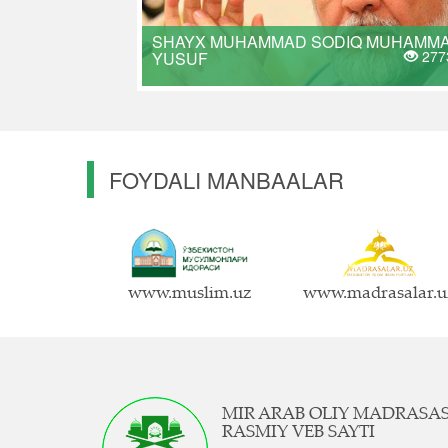
SHAYX MUHAMMAD SODIQ MUHAMM
277
YUSUF
FOYDALI MANBAALAR
www.muslim.uz
www.madrasalar.u
MIR ARAB OLIY MADRASA
RASMIY VEB SAYTI