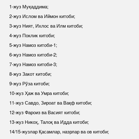
1-жуз Муқаддима;
2-жуз Ислом ва Иймон китоби;
3-жуз Ният, Ихлос ва Илм китоби;
4-жуз Поклик китоби;
5-жуз Намоз китоби-1;
6-жуз Намоз китоби-2;
7-жуз Намоз китоби-3;
8-жуз Закот китоби;
9-жуз Рўза китоби;
10-жуз Ҳаж ва Умра китоби;
11-жуз Савдо, Зироат ва Вақф китоби;
12-жуз Фароиз ва Васият китоби;
13-жуз Никоҳ, Талоқ ва Идда китоби;
14/15-жузлар Қасамлар, назрлар ва ов китоби;