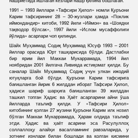
нашриётида ишлаган кезлари нашр қилина бошлаган.
1991 – 1993 йиллари «Тафсири Ҳилол» номли Қуръони
Карим тафсирининг 28 – 30-жузлари ҳамда «Поклик
иймондандир» китоби, 1992 йили «Иймон» ва «Шоядки
тақводор бўлсак», 1997 йили «Ислом мусаффолиги
йўлида» асарлари чоп қилинди.
Шайх Муҳаммад Содиқ Муҳаммад Юсуф 1993 – 2001
йиллар орасида Юрт ташқарисида бўлди. Дастлабки
бир ярим йил Маккаи Мукаррамада, 1994 йил
ноябридан 2001 йилгача Ливияда истиқомат қилди. Бу
саналар Шайх Муҳаммад Содиқ учун улкан ижодий
ютуқларга бой бўлди. Қуръони Карим тафсирига
бағишланган йирик 6 жилддан иборат Тафсири Ҳилол,
ҳадиси шариф шарҳига бағишланган 39 жилддан
ташкил топган Ҳадис ва Ҳаёт асарларини айни ўша
йилларда таълиф қилди. У «Тафсири Ҳилол»
китобининг қолган 27 жузини Қуръони Карим илк нозил
бўлган Маккаи Мукаррамада, Ҳарам олдида таълиф
этди. Ҳадис ва ҳаёт асарини эса Расулуллоҳ
соллаллоҳу алайҳи васалламнинг равзаларида, у
зотнинг изнлари билан бошлади ва қолган қисмини