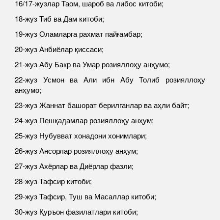
16/17-жузлар Таом, шароб ва либос китоби;
18-жуз Тиб ва Дам китоби;
19-жуз Оламларга рахмат пайғамбар;
20-жуз Анбиёлар қиссаси;
21-жуз Абу Бакр ва Умар розияллоҳу анҳумо;
22-жуз Усмон ва Али ибн Абу Толиб розияллоҳу
анҳумо;
23-жуз Жаннат башорат берилганлар ва аҳли байт;
24-жуз Пешқадамлар розияллоҳу анҳум;
25-жуз Нубувват хонадони хонимлари;
26-жуз Ансорлар розияллоҳу анҳум;
27-жуз Ахёрлар ва Диёрлар фазли;
28-жуз Тафсир китоби;
29-жуз Тафсир, Туш ва Масаллар китоби;
30-жуз Қуръон фазилатлари китоби;