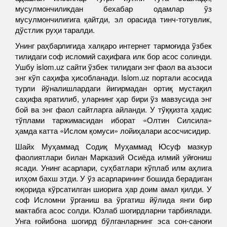
мусулмончиликдан бехабар одамлар ўз
мусулмончилигига қайтди, эл орасида тинч-тотувлик,
дўстлик руҳи таралди.
Унинг раҳбарлигида халқаро интернет тармоғида ўзбек
тилидаги соф исломий саҳифага илк бор асос солинди.
Ушбу islom.uz сайти ўзбек тилидаги энг фаол ва аъзоси
энг кўп саҳифа ҳисобланади. Islom.uz портали асосида
турли йўналишлардаги йигирмадан ортиқ мустақил
саҳифа яратилиб, уларнинг ҳар бири ўз мавзусида энг
бой ва энг фаол сайтларга айланди. У тўққизта ҳадис
тўплами таржимасидан иборат «Олтин Силсила»
ҳамда катта «Ислом қомуси» лойиҳалари асосчисидир.
Шайх Муҳаммад Содиқ Муҳаммад Юсуф мазкур
фаолиятлари билан Марказий Осиёда илмий уйғониш
ясади. Унинг асарлари, суҳбатлари кўплаб илм аҳлига
илҳом бахш этди. У ўз асарларининг бошида берадиган
юқорида кўрсатилган шиорига ҳар доим амал қилди. У
соф Исломни ўрганиш ва ўргатиш йўлида янги бир
мактабга асос солди. Юзлаб шогирдларни тарбиялади.
Унга ғойибона шогирд бўлганларнинг эса сон-саноғи