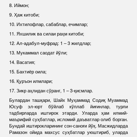
8. Иймон;
9. Ҳаж китоби;
10. Ихтилофлар, сабаблар, ечимлар;
11. Яхшилик ва силаи раҳм китоби;
12. Ал-адабул-муфрад: 1 – 3 жилдлар;
13. Мукаммал саодат йўли;
14. Васатия;
15. Бахтиёр оила;
16. Қуръон илмлари;
17. Зикр аҳлидан сўранг, 1 – 3-қисмлар.
Булардан ташқари, Шайх Муҳаммад Содиқ Муаммад
Юсуф эл-юрт бўйлаб кўплаб йиғинлар, турли
тадбирларда иштирок этарди. Уларда ҳам илмий-
маърифий суҳбатлар, исломий даъватлар олиб борган.
Бундай иштирокларининг сон-саноғи йўқ. Масжидларда
Рамазон ойида махсус суҳбатлар уюштириб, уларда