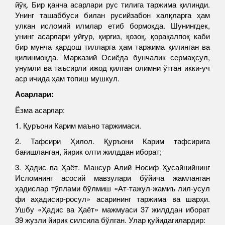
йўқ. Бир қанча асарлари рус тилига таржима қилинди.
Унинг ташаббуси билан русийзабон халқларга ҳам
улкан исломий илмлар етиб бормоқда. Шунингдек,
унинг асарлари уйғур, қирғиз, қозоқ, қорақалпоқ каби
бир мунча қардош тилларга ҳам таржима қилинган ва
қилинмоқда. Марказий Осиёда бунчалик сермаҳсул,
унумли ва таъсирли ижод қилган олимни ўтган икки-уч
аср ичида ҳам топиш мушкул.
Асарлари:
Ёзма асарлар:
1. Қуръони Карим маъно таржимаси.
2. Тафсири Ҳилол. Қуръони Карим тафсирига
бағишланган, йирик олти жилддан иборат;
3. Ҳадис ва Ҳаёт. Мансур Алий Носиф Ҳусайнийнинг
Исломнинг асосий мавзулари бўйича жамланган
ҳадислар тўплами бўлмиш «Ат-тажул-жамиъ лил-усул
фи аҳадисир-росул» асарининг таржима ва шарҳи.
Ушбу «Ҳадис ва Ҳаёт» мажмуаси 37 жилддан иборат
39 жузли йирик силсила бўлган. Улар қуйидагилардир: