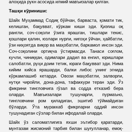
алоҳида рукн асосида илмий мавъизалар қилган.
Ташқи кўриниши:
Шайх Муҳаммад Содиқ бўйчан, барваста, қомати тик,
келишган, бақувват, кўркам киши эди. Қизғиш оқ
рангли, соч-соқоли ўзига ярашган, тишлари текис,
қошлари қалин, юзлари нурли, нигоҳи ўйчан, ҳайбатли,
ўзи ниҳоятда виқор ва маҳобатли, баркамол инсон эди.
Соч-соқолини ортиқча ўстирмасди. Танаси соғлом,
кучли, чиниққан, одимлари дадил ва енгил, юришлари
салобатли, руҳи доим тетик, юраги бақувват эди. Нима
кийим кийса ярашарди, балки либос унинг эгнида
кўркамлашиб кетарди. Овози маҳобатли, залворли,
нутқи чиройли, дона-дона, тафаккури теран эди. Ўз
фикрини тингловчига гўзал ва содда етказиб бера
оларди. Мавъизалари тушунарли, пурмаъно,
тингловчини ром қиладиган, эшитиб тўймайдиган
бўларди. Ўта мураккаб фикрларни оддий инсон
тушунадиган сўзлар билан ифодалай оларди.
Шайх ўз саломатлигига яхши эътибор қаратарди,
мунтазам жисмоний тарбия билан шуғулланар, емоқ-