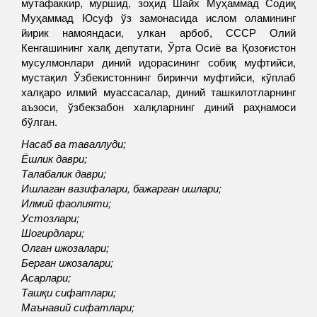
мутафаккир, муршид, зоҳид Шайх Муҳаммад Содиқ
Муҳаммад Юсуф ўз замонасида ислом оламининг
йирик намояндаси, улкан арбоб, СССР Олий
Кенгашининг халқ депутати, Ўрта Осиё ва Қозоғистон
мусулмонлари диний идорасининг собиқ муфтийси,
мустақил Ўзбекистоннинг биринчи муфтийси, кўплаб
халқаро илмий муассасалар, диний ташкилотларнинг
аъзоси, ўзбекзабон халқларнинг диний раҳнамоси
бўлган.
Насаб ва таваллуди;
Ёшлик даври;
Талабалик даври;
Ишлаган вазифалари, бажарган ишлари;
Илмий фаолияти;
Устозлари;
Шогирдлари;
Олган ижозалари;
Берган ижозалари;
Асарлари;
Ташқи сифатлари;
Маънавий сифатлари;