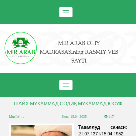
Toggle
navigation
MIR ARAB OLIY
MADRASASIning RASMIY VEB
SAYTI
Toggle
navigation
ШАЙХ МУҲАММАД СОДИҚ МУҲАММАД ЮСУФ
Muallif: . .
Sana:
15.04.2025
1174
Таваллуд санаси
:
21.07.1371/15.04.1952.