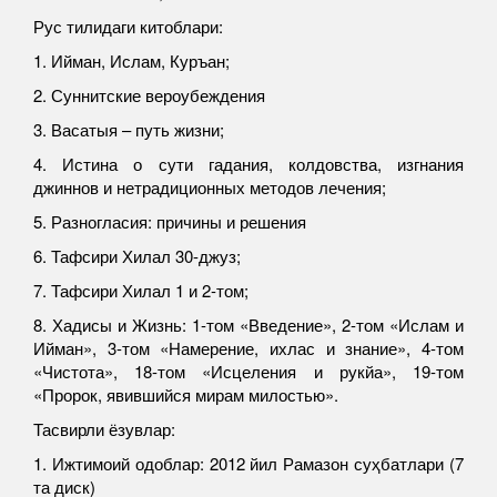
Рус тилидаги китоблари:
1. Ийман, Ислам, Куръан;
2. Суннитские вероубеждения
3. Васатыя – путь жизни;
4. Истина о сути гадания, колдовства, изгнания
джиннов и нетрадиционных методов лечения;
5. Разногласия: причины и решения
6. Тафсири Хилал 30-джуз;
7. Тафсири Хилал 1 и 2-том;
8. Хадисы и Жизнь: 1-том «Введение», 2-том «Ислам и
Ийман», 3-том «Намерение, ихлас и знание», 4-том
«Чистота», 18-том «Исцеления и рукйа», 19-том
«Пророк, явившийся мирам милостью».
Тасвирли ёзувлар:
1. Ижтимоий одоблар: 2012 йил Рамазон суҳбатлари (7
та диск)