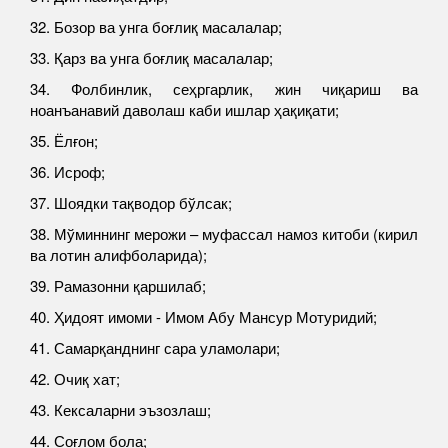
32. Бозор ва унга боғлиқ масалалар;
33. Қарз ва унга боғлиқ масалалар;
34. Фолбинлик, сеҳргарлик, жин чиқариш ва
ноанъанавий даволаш каби ишлар ҳақиқати;
35. Ёлғон;
36. Исроф;
37. Шоядки тақводор бўлсак;
38. Мўминнинг мерожи – муфассал намоз китоби (кирил
ва лотин алифболарида);
39. Рамазонни қаршилаб;
40. Ҳидоят имоми - Имом Абу Мансур Мотуридий;
41. Самарқанднинг сара уламолари;
42. Очиқ хат;
43. Кексаларни эъзозлаш;
44. Соғлом бола;