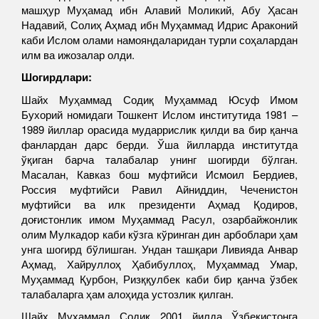
машҳур Муҳамад ибн Алавий Моликий, Абу Ҳасан
Надавий, Солиҳ Аҳмад ибн Муҳаммад Идрис Араконий
каби Ислом олами намояндаларидан турли соҳалардан
илм ва ижозалар олди.
Шогирдлари:
Шайх Муҳаммад Содиқ Муҳаммад Юсуф Имом
Бухорий номидаги Тошкент Ислом институтида 1981 –
1989 йиллар орасида мударрислик қилди ва бир қанча
фанлардан дарс берди. Ўша йилларда институтда
ўқиган барча талабалар унинг шогирди бўлган.
Масалан, Кавказ бош муфтийси Исмоил Бердиев,
Россия муфтийси Равил Айниддин, Чеченистон
муфтийси ва илк президенти Аҳмад Қодиров,
доғистонлик имом Муҳаммад Расул, озарбайжонлик
олим Мулкадор каби кўзга кўринган дин арбоблари ҳам
унга шогирд бўлишган. Ундан ташқари Ливияда Анвар
Аҳмад, Хайруллоҳ Ҳабибуллоҳ, Муҳаммад Умар,
Муҳаммад Қурбон, Ризққулбек каби бир қанча ўзбек
талабаларга ҳам алоҳида устозлик қилган.
Шайх Муҳаммад Содиқ 2001 йилда Ўзбекистонга