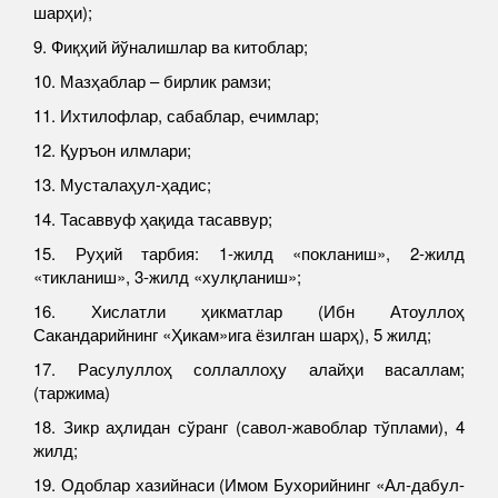
шарҳи);
9. Фиқҳий йўналишлар ва китоблар;
10. Мазҳаблар – бирлик рамзи;
11. Ихтилофлар, сабаблар, ечимлар;
12. Қуръон илмлари;
13. Мусталаҳул-ҳадис;
14. Тасаввуф ҳақида тасаввур;
15. Руҳий тарбия: 1-жилд «покланиш», 2-жилд
«тикланиш», 3-жилд «хулқланиш»;
16. Хислатли ҳикматлар (Ибн Атоуллоҳ
Сакандарийнинг «Ҳикам»ига ёзилган шарҳ), 5 жилд;
17. Расулуллоҳ соллаллоҳу алайҳи васаллам;
(таржима)
18. Зикр аҳлидан сўранг (савол-жавоблар тўплами), 4
жилд;
19. Одоблар хазийнаси (Имом Бухорийнинг «Ал-дабул-