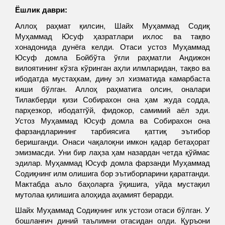
Ёшлик даври:
Аллоҳ раҳмат қилсин, Шайх Муҳаммад Содиқ
Муҳаммад Юсуф ҳазратлари ихлос ва тақво
хонадонида дунёга келди. Отаси устоз Муҳаммад
Юсуф домла Бойбўта ўғли раҳматли Андижон
вилоятининг кўзга кўринган аҳли илмларидан, тақво ва
ибодатда мустаҳкам, дину эл хизматида камарбаста
киши бўлган. Аллоҳ раҳматига олсин, оналари
Тилакберди қизи Собирахон она ҳам жуда содда,
парҳезкор, ибодатгўй, фидокор, самимий аёл эди.
Устоз Муҳаммад Юсуф домла ва Собирахон она
фарзандларининг тарбиясига қаттиқ эътибор
беришганди. Онаси чақалоқни имкон қадар бетаҳорат
эмизмасди. Уни бир лаҳза ҳам назардан четда қўймас
эдилар. Муҳаммад Юсуф домла фарзанди Муҳаммад
Содиқнинг илм олишига бор эътиборларини қаратганди.
Мактабда аъло баҳоларга ўқишига, уйда мустақил
мутолаа қилишига алоҳида аҳамият берарди.
Шайх Муҳаммад Содиқнинг илк устози отаси бўлган. У
бошланғич диний таълимни отасидан олди. Қуръони