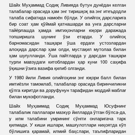
Шайх Муҳаммад Содиқ Ливияда бутун дунёдан келган
талабалар орасида ҳам энг тиришқоқ ва энг итеъдодли
талаба сифатида намоён бўлди. У олийгоҳ дарсларига
бир соат ҳам қўймай қатнашарди ва унга дарсларни
тайёрлашда ҳамда имтиҳонларни юқори даражада
топширишга шунинг ўзи етарди. У олийгоҳ
барномасидан ташқари ўша ердаги устозлардан
алоҳида дарслар ҳам олди, мустақил мутолаа билан
ҳам шуғулланди. Ўша пайтларда у дарсдан ташқари
турли мавзудаги китоблардан ҳар куни 100 саҳифа
ўқишни ўзига вазифа қилиб олганди.
У 1980 йили Ливия олийгоҳини энг юқори балл билан
имтиёзли тамомлаб, талабалар орасида биринчиликни
қўлга киритди ва доруфунун тарафидан моддий маблағ
билан мукофотланди.
Шайх Муҳаммад Содиқ Муҳаммад Юсуфнинг
талабалик паллалари мазкур йилларда ўтган бўлса-да,
у илм талабини умрининг сўнгги онларигача тарк
қилмади. У киши ишлари, машғулотлари ниҳоятда кўп
бўлишига қарамай, илмий баҳслари, таълифларидан