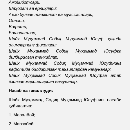
Ажойиботлари;
Шаҳодат ва ёрлиқлари;
Аъзо бўлган ташкилот ва муассасалари;
Оиласи;
Вафоти;
Башоратлар;
Шайх Муҳаммад Содиқ Муҳаммад Юсуф ҳақида
олимларнинг фикрлари;
Шайх Муҳаммад Содиқ Муҳаммад Юсуфга
билдирилган танқидлар;
Шайх Муҳаммад Содиқ Муҳаммад Юсуфнинг
вафотида билдирилган таъзиялардан намуналар;
Шайх Муҳаммад Содиқ Муҳаммад Юсуфга атаб
ёзилган марсиялардан намуналар.
Насаб ва таваллуди:
Шайх Муҳаммад Содиқ Муҳаммад Юсуфнинг насаби
қуйидагича:
1. Маралбой;
2. Мирзабой;