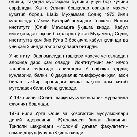
олиши, тақвода мустаҳкам бўлиши учун бор кучини
сарфлади. Ҳатто ўғлини бошқалар орақали махсус
кузатиб борди. Шайх Муҳаммад Содиқ 1973 йили
мадрасадан Имом Бухорий номидаги Тошкент Ислом
институти (Олий Маъҳад)га ўқишга кирди. Қабул
имтиҳонидан юқори баҳоларда ўтган Муҳаммад Содиқ
институтга ҳам бир йўла 3-босқичга қабул қилинди ва
уни ҳам 2 йилда аъло баҳоларга битирди.
У иснтитут барномасидан ташқари махсус устозлардан
алоҳида дарс ҳам оларди. Иснтитутнинг энг илғор
талабаси сифатида танилганди. У нафақат ҳордиқ
кунларини, балки 10 дақиқалик танаффусни ҳам, азон
билан такбир орасидаги қисқа вақтни ҳам китоб
мутолааси билан банд қиларди.
У 1975 йили «Совет шарқи мусулмонлари» журналида
фаолият бошлади.
1976 йили Ўрта Осиё ва Қозоғистон мусулмонлари
диний идорасининг йўлланмаси билан Ливиянинг
Триполи шаҳридаги «Исломий даъват факультети»
номли дорулфунунга ўқишга кирди.