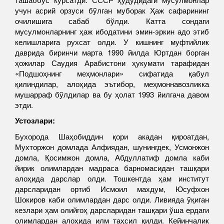
учун асрий орзуси бўлган муборак Ҳаж сафарининг
очилишига сабаб бўлди. Катта сондаги
мусулмонларнинг ҳаж ибодатини эмин-эркин адо этиб
келишларига рухсат олди. У кишнинг муфтийлик
даврида биринчи марта 1990 йилда Юртдан борган
ҳожилар Саудия Арабистони ҳукумати тарафидан
«Подшоҳнинг меҳмонлари» сифатида қабул
қилиндилар, алоҳида эътибор, меҳмоннавозликка
мушарраф бўлдилар ва бу ҳолат 1993 йилгача давом
этди.
Устозлари:
Бухорода Шаҳобиддин қори акадан қироатдан,
Мухторжон домлада Алфиядан, шунингдек, Усмонжон
домла, Қосимжон домла, Абдуллатиф домла каби
йирик олимлардан мадраса барномасидан ташқари
алоҳида дарслар олди. Тошкентда ҳам институт
дарсларидан ортиб Исмоил махдум, Юсуфхон
Шокиров каби олимлардан дарс олди. Ливияда ўқиган
кезлари ҳам олийгоҳ дарсларидан ташқари ўша ердаги
олимлардан алоҳида илм таҳсил қилди. Кейинчалик