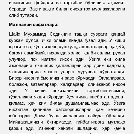
ичмоғининг фойдали ва тартибли бўлишига аҳамият
берарди. Вақти-вақти билан сиҳҳатгоҳ муолажаларини
олиб тутарди.
Маънавий сифатлари:
Шайх Муҳаммад Содиқнинг ташқи суврати қандай
кўркам бўлса, ички олами яна-да гўзал эди. У киши
юраги тоза, кўнгли кенг, хушхулқ, адолатпарвар, ҳақгўй,
бағоят самиймий, ниҳоятда холис, қалби салим, руҳан
улуғвор, пок ниятли инсон эди. Ўзига ёки оила
аъзоларига яхшилик қилганларни ҳар доим қадрлар,
яхшиликларига яраша уларга мурувват кўрсатарди.
Бирор инсонга ёмонликни раво кўрмасди. Оилапарвар,
болажон, ватанпарвар, халқпарвар, олийжаноб инсон
эди. У киши покизаликни, тартиб-интизомни,
гўзалликни яхши кўрарди. Ҳеч кимга нисбатан адоват
қилмас, ҳеч ким билан душманлашмас эди. Ўзига
нисбатан қилинган хатокорликларни ҳам кечириб
юборарди. Доим буюк ишларнинг пайида бўларди.
Майдакашликни ёқтирмасди, ғийбат-иғвога мутлақо
қарши эди. Ўзининг хайрли ишларини, ҳар қанча