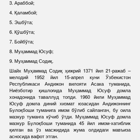
3. Араббой;
4. Қаламбой;
5. Эшбўта;
6. Қўшбўта;
7. Бойбўта;
8. Муҳаммад Юсуф;
9. Муҳаммад Содиқ.
Шайх Муҳаммад Содиқ ҳижрий 1371 йил 21-ражаб –
мелодий 1952 йил 15-апрел куни Ўзбекистон
Республикаси Андижон вилояти Асака туманида,
Ниёзботир қишлоғида Муҳаммад Юсуф домла
хонадонида таваллуд топди. 1960 йили Муҳаммад
Юсуф домла диний хизмат юзасидан Андижоннинг
Булоқбоши туманига имом бўлиб сайлангач, бу оила
мазкур туманга кўчиб ўтди. Муҳаммад Юсуф домла
мазкур Булоқбоши туманида 45 йил имом-хатиблик
қилган ва ўз масжидида жума олдидаги мавъиза
асносида вафот этган.