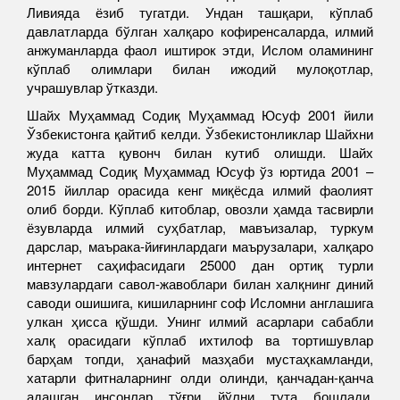
Ливияда ёзиб тугатди. Ундан ташқари, кўплаб
давлатларда бўлган халқаро кофиренсаларда, илмий
анжуманларда фаол иштирок этди, Ислом оламининг
кўплаб олимлари билан ижодий мулоқотлар,
учрашувлар ўтказди.
Шайх Муҳаммад Содиқ Муҳаммад Юсуф 2001 йили
Ўзбекистонга қайтиб келди. Ўзбекистонликлар Шайхни
жуда катта қувонч билан кутиб олишди. Шайх
Муҳаммад Содиқ Муҳаммад Юсуф ўз юртида 2001 –
2015 йиллар орасида кенг миқёсда илмий фаолият
олиб борди. Кўплаб китоблар, овозли ҳамда тасвирли
ёзувларда илмий суҳбатлар, мавъизалар, туркум
дарслар, маърака-йиғинлардаги маърузалари, халқаро
интернет саҳифасидаги 25000 дан ортиқ турли
мавзулардаги савол-жавоблари билан халқнинг диний
саводи ошишига, кишиларнинг соф Исломни англашига
улкан ҳисса қўшди. Унинг илмий асарлари сабабли
халқ орасидаги кўплаб ихтилоф ва тортишувлар
барҳам топди, ҳанафий мазҳаби мустаҳкамланди,
хатарли фитналарнинг олди олинди, қанчадан-қанча
адашган инсонлар тўғри йўлни тута бошлади,