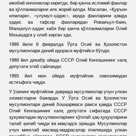
ижобий янгиликлар киритди, бир қанча исломий фанлар
ва қўлланмаларни илк жорий қилди. Масалан, «Қуръон
илмлари», «улумул-ҳадис», ақида фанларини ҳамда
ҳадис ва тафсир фанларидан Роваиъул-баян,
Манҳалул-ҳадис каби бир қанча қўлланмаларни Олий
Маъаҳадга у олиб кирган эди.
1989 йили 6 февралда Ўрта Осиё ва Қозоғистон
мусулмонлари диний идораси муфтийси бўлди;
1989 йил декабр ойида СССР Олий Кенгашининг халқ
депутати этиб сайланди;
1993 йил июн ойида муфтийлик лавозимидан
истеъфога чиқди.
У ўзининг муфтийлик даврида мусулмонлар учун улкан
хизматларни бажарди. У Ўрта Осиё ва Қозоғистон
мусулмонлари диний бошқармаси раиси ҳамда СССР
Олий Кенгашининг халқ депутати сифатида СССР
ҳукуматидан мусулмонларнинг кўплаб ҳақ-ҳуқуқларини
талаб қилиб чиқди ва мақсадга эришди. Мусулмонлар
учун минглаб масжид-мадрасалар очилишида улкан
ташаббус кўрсатди. СССР ҳудудидаги мусулмонлар