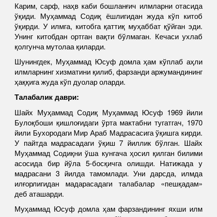
Карим, сарф, наҳв каби бошланғич илмларни отасида
ўқиди. Муҳаммад Содиқ ёшлигидан жуда кўп китоб
ўқирди. У илмга, китобга қаттиқ муҳаббат қўйган эди.
Унинг китобдан ортган вақти бўлмаган. Кечаси ухлаб
қолгунча мутолаа қиларди.
Шунингдек, Муҳаммад Юсуф домла ҳам кўплаб аҳли
илмларнинг хизматини қилиб, фарзанди аржумандининг
ҳаққига жуда кўп дуолар оларди.
Талабалик даври:
Шайх Муҳаммад Содиқ Муҳаммад Юсуф 1969 йили
Булоқбоши қишлоғидаги ўрта мактабни тугатгач, 1970
йили Бухородаги Мир Араб Мадрасасига ўқишга кирди.
У пайтда мадрасадаги ўқиш 7 йиллик бўлган. Шайх
Муҳаммад Содиқни ўша кунгача ҳосил қилган билими
асосида бир йўла 5-босқичга олишди. Натижада у
мадрасани 3 йилда тамомлади. Уни дарсда, илмда
илғорлигидан мадарасадаги талабалар «пешқадам»
деб аташарди.
Муҳаммад Юсуф домла ҳам фарзандининг яхши илм