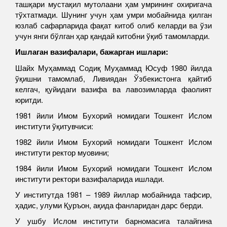
ташқари мустақил мутолаани ҳам умрининг охиригача
тўхтатмади. Шунинг учун ҳам умри мобайнида қилган
юзлаб сафарларида фақат китоб олиб келарди ва ўзи
учун янги бўлган ҳар қандай китобни ўқиб тамомларди.
Ишлаган вазифалари, бажарган ишлари:
Шайх Муҳаммад Содиқ Муҳаммад Юсуф 1980 йилда
ўқишни тамомлаб, Ливиядан Ўзбекистонга қайтиб
келгач, қуйидаги вазифа ва лавозимларда фаолият
юритди.
1981 йили Имом Бухорий номидаги Тошкент Ислом
институти ўқитувчиси:
1982 йили Имом Бухорий номидаги Тошкент Ислом
институти ректор муовини;
1984 йили Имом Бухорий номидаги Тошкент Ислом
институти ректори вазифаларида ишлади.
У институтда 1981 – 1989 йиллар мобайнида тафсир,
ҳадис, улуми Қуръон, ақида фанларидан дарс берди.
У ушбу Ислом институти барномасига талайгина