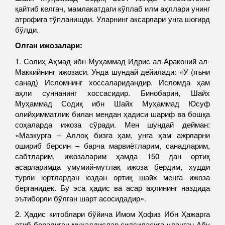
қайтиб келгач, мамлакатдаги кўплаб илм аҳллари унинг
атрофига тўпланишди. Уларнинг аксарлари унга шогирд
бўлди.
Олган ижозалари:
1. Солиҳ Аҳмад ибн Муҳаммад Идрис ал-Араконий ал-
Маккийнинг ижозаси. Унда шундай дейилади: «У (яъни
санад) Исломнинг хоссаларидандир. Исломда ҳам
аҳли суннанинг хоссасидир. Бинобарин, Шайх
Муҳаммад Содиқ ибн Шайх Муҳаммад Юсуф
олийҳимматлик билан мендан ҳадиси шариф ва бошқа
соҳаларда ижоза сўради. Мен шундай дейман:
«Мазкурга – Аллоҳ бизга ҳам, унга ҳам ажрларни
ошириб берсин – барча марвиётларим, санадларим,
сабтларим, ижозаларим ҳамда 150 дан ортиқ
асарларимда умумий-мутлақ ижоза бердим, худди
турли юртлардан юздан ортиқ шайх менга ижоза
берганидек. Бу эса ҳадис ва асар аҳлининг наздида
эътиборли бўлган шарт асосидадир».
2. Ҳадис китоблари бўйича Имом Ҳофиз Ибн Ҳажарга
етиб борадиган муҳаддислар силсиласига уланган Абу