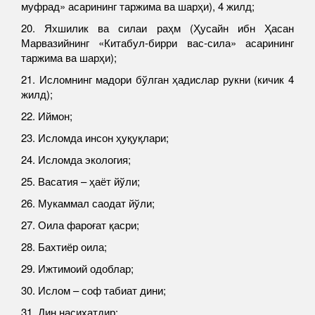
муфрад» асарининг таржима ва шарҳи), 4 жилд;
20. Яхшилик ва силаи раҳм (Ҳусайн ибн Ҳасан
Марвазийнинг «Китабул-бирри вас-сила» асарининг
таржима ва шарҳи);
21. Исломнинг мадори бўлган ҳадислар рукни (кичик 4
жилд);
22. Иймон;
23. Исломда инсон ҳуқуқлари;
24. Исломда экология;
25. Васатия – ҳаёт йўли;
26. Мукаммал саодат йўли;
27. Оила фароғат қасри;
28. Бахтиёр оила;
29. Ижтимоий одоблар;
30. Ислом – соф табиат дини;
31. Дин насиҳатдир;