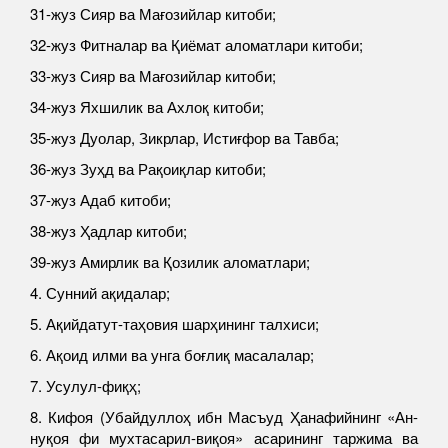
31-жуз Сияр ва Мағозийлар китоби;
32-жуз Фитналар ва Қиёмат аломатлари китоби;
33-жуз Сияр ва Мағозийлар китоби;
34-жуз Яхшилик ва Ахлоқ китоби;
35-жуз Дуолар, Зикрлар, Истиғфор ва Тавба;
36-жуз Зуҳд ва Рақоиқлар китоби;
37-жуз Адаб китоби;
38-жуз Ҳадлар китоби;
39-жуз Амирлик ва Қозилик аломатлари;
4. Сунний ақидалар;
5. Ақийдатут-таҳовия шарҳининг талхиси;
6. Ақоид илми ва унга боғлиқ масалалар;
7. Усулул-фиқҳ;
8. Кифоя (Убайдуллоҳ ибн Масъуд Ҳанафийнинг «Ан-
нуқоя фи мухтасарил-виқоя» асарининг таржима ва