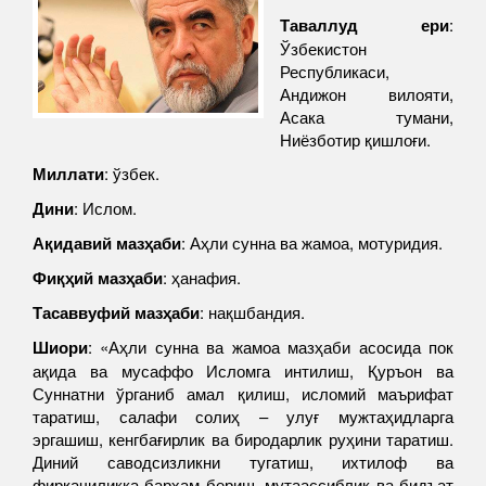
Таваллуд ери
:
Ўзбекистон
Республикаси,
Андижон вилояти,
Асака тумани,
Ниёзботир қишлоғи.
Миллати
: ўзбек.
Дини
: Ислом.
Ақидавий мазҳаби
: Аҳли сунна ва жамоа, мотуридия.
Фиқҳий мазҳаби
: ҳанафия.
Тасаввуфий мазҳаби
: нақшбандия.
Шиори
: «Аҳли сунна ва жамоа мазҳаби асосида пок
ақида ва мусаффо Исломга интилиш, Қуръон ва
Суннатни ўрганиб амал қилиш, исломий маърифат
таратиш, салафи солиҳ – улуғ мужтаҳидларга
эргашиш, кенгбағирлик ва биродарлик руҳини таратиш.
Диний саводсизликни тугатиш, ихтилоф ва
фирқачиликка барҳам бериш, мутаассиблик ва бидъат