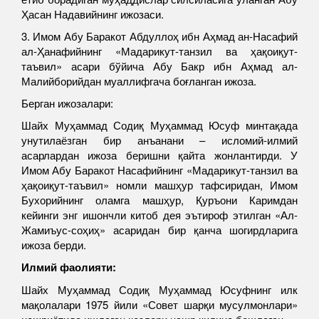
Ҳасан Надавийнинг ижозаси.
3. Имом Абу Баракот Абдуллоҳ ибн Аҳмад ан-Насафий
ал-Ҳанафийнинг «Мадарикут-танзил ва ҳақоиқут-
таъвил» асари бўйича Абу Бакр ибн Аҳмад ал-
Малийборийдан муаллифгача боғланган ижоза.
Берган ижозалари:
Шайх Муҳаммад Содиқ Муҳаммад Юсуф минтақада
унутилаёзган бир анъанани – исломий-илмий
асарлардан ижоза беришни қайта жонлантирди. У
Имом Абу Баракот Насафийнинг «Мадарикут-танзил ва
ҳақоиқут-таъвил» номли машҳур тафсиридан, Имом
Бухорийнинг оламга машҳур, Қуръони Каримдан
кейинги энг ишончли китоб дея эътироф этилган «Ал-
Жамиъус-соҳиҳ» асаридан бир қанча шогирдларига
ижоза берди.
Илмий фаолияти:
Шайх Муҳаммад Содиқ Муҳаммад Юсуфнинг илк
мақолалари 1975 йили «Совет шарқи мусулмонлари»