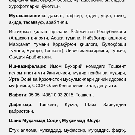
хурофотларни йўқотиш».
Мутахассислиги
: даъват, тафсир, ҳадис, усул, фиқҳ,
ақида, тасаввуф, араб тили.
Истиқомат қилган юртлари: Ўзбекистон Республикаси
(Андижон вилояти, Асака тумани, Ниёзботир қишлоғи;
Марҳамат тумани Қорақўрғон қишлоғи, Булоқбоши
тумани; Бухоро; Тошкент), Ливия жамоҳирияси, Туркия,
Саудия Арабистони.
Иш-вазифалари
: Имом Бухорий номидаги Тошкент
ислом институти ўқитувчиси, мудир ноиби ва мудири,
Ўрта Осиё ва Қозоғистон мусулмонлари диний идораси
муфтийси, СССР Олий Кенгашининг халқ депутати.
Вафоти
: 05.05.1436/10.03.2015, Тошкент.
Дафнгоҳи
: Тошкент, Кўкча, Шайх Зайнуддин
қабристони.
Шайх Муҳаммад Содиқ Муҳаммад Юсуф
Етук аллома, мужаддид, муфассир, муҳаддис, фақиҳ,