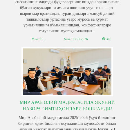
сиёсатининг мақсади фуқароларнинг виждон эркинлигига
бўлган ҳуқуқларини амалга ошириш учун тенг шарт-
шароитлар яратишдан, турли динларга мансуб диний
ташкилотлар ўртасида ўзаро муроса ва ҳурмат
ўрнатилишига кўмаклашишдан, конфессиялараро
тотувликни мустаҳкамлашдан...
Muallif: . .
Sana:
13.01.2026
345
МИР АРАБ ОЛИЙ МАДРАСАСИДА ЯКУНИЙ
НАЗОРАТ ИМТИҲОНЛАРИ БОШЛАНДИ!
Мир Араб олий мадрасасида 2025-2026 ўқув йилининг
биринчи ярим йиллиги якунланиши муносабати билан
якуний назорат имтиҳонлари ўтказилмоқда.Бугун I-II