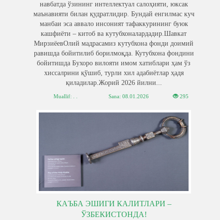
навбатда ўзининг интеллектуал салоҳияти, юксак
маънавияти билан қудратлидир. Бундай енгилмас куч
манбаи эса аввало инсоният тафаккурининг буюк
кашфиёти – китоб ва кутубхоналардадир.Шавкат
МирзиёевОлий мадрасамиз кутубхона фонди доимий
равишда бойитилиб борилмоқда. Кутубхона фондини
бойитишда Бухоро вилояти имом хатиблари ҳам ўз
хиссалрини қўшиб, турли хил адабиётлар ҳадя
қиладилар.Жорий 2026 йилни...
Muallif: . .
Sana:
08.01.2026
295
КАЪБА ЭШИГИ КАЛИТЛАРИ –
ЎЗБЕКИСТОНДА!