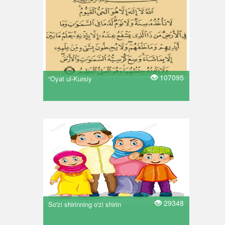
107095
“Oyat ul-Kursiy
29348
So'zi shirinning o'zi shirin