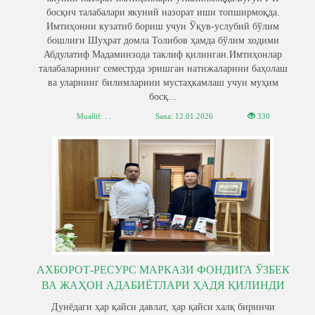
босқич талабалари якуний назорат иши топширмоқда.
Имтиҳонни кузатиб бориш учун Ўқув-услубий бўлим
бошлиғи Шуҳрат домла Толибов ҳамда бўлим ходими
Абдулатиф Мадаминзода таклиф қилинган.Имтиҳонлар
талабаларнинг семестрда эришган натижаларини баҳолаш
ва уларнинг билимларини мустаҳкамлаш учун муҳим
босқ...
Muallif: . .
Sana:
12.01.2026
330
АХБОРОТ-РЕСУРС МАРКАЗИ ФОНДИГА ЎЗБЕК
ВА ЖАҲОН АДАБИЁТЛАРИ ҲАДЯ ҚИЛИНДИ
Дунёдаги ҳар қайси давлат, ҳар қайси халқ биринчи