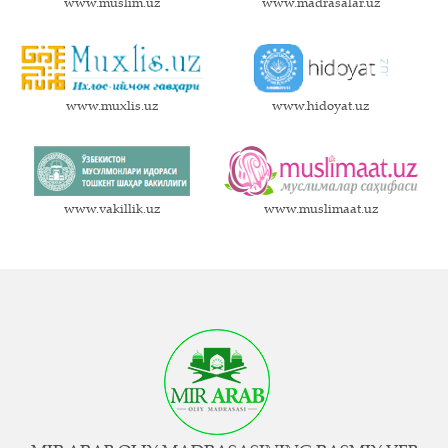
www.muslim.uz
www.madrasalar.uz
www.muxlis.uz
www.hidoyat.uz
www.vakillik.uz
www.muslimaat.uz