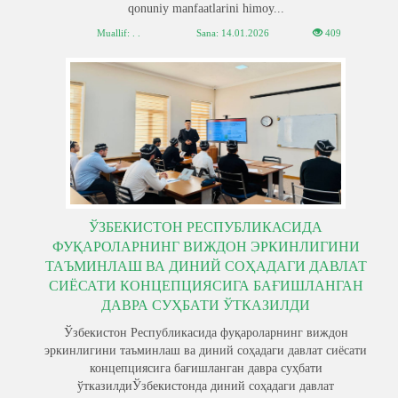
qonuniy manfaatlarini himoy...
Muallif: . .
Sana:
14.01.2026
409
ЎЗБЕКИСТОН РЕСПУБЛИКАСИДА
ФУҚАРОЛАРНИНГ ВИЖДОН ЭРКИНЛИГИНИ
ТАЪМИНЛАШ ВА ДИНИЙ СОҲАДАГИ ДАВЛАТ
СИЁСАТИ КОНЦЕПЦИЯСИГА БАҒИШЛАНГАН
ДАВРА СУҲБАТИ ЎТКАЗИЛДИ
Ўзбекистон Республикасида фуқароларнинг виждон
эркинлигини таъминлаш ва диний соҳадаги давлат сиёсати
концепциясига бағишланган давра суҳбати
ўтказилдиЎзбекистонда диний соҳадаги давлат