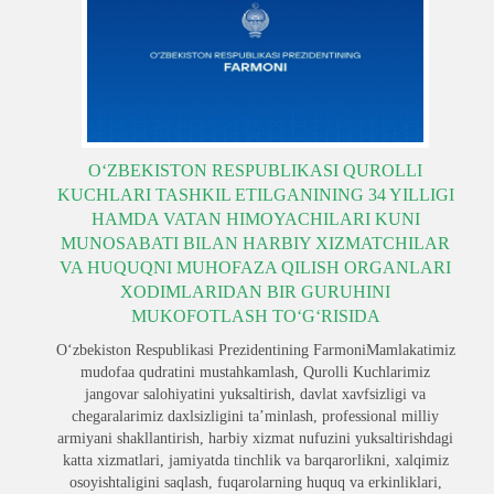
O‘ZBEKISTON RESPUBLIKASI QUROLLI
KUCHLARI TASHKIL ETILGANINING 34 YILLIGI
HAMDA VATAN HIMOYACHILARI KUNI
MUNOSABATI BILAN HARBIY XIZMATCHILAR
VA HUQUQNI MUHOFAZA QILISH ORGANLARI
XODIMLARIDAN BIR GURUHINI
MUKOFOTLASH TO‘G‘RISIDA
O‘zbekiston Respublikasi Prezidentining FarmoniMamlakatimiz
mudofaa qudratini mustahkamlash, Qurolli Kuchlarimiz
jangovar salohiyatini yuksaltirish, davlat xavfsizligi va
chegaralarimiz daxlsizligini ta’minlash, professional milliy
armiyani shakllantirish, harbiy xizmat nufuzini yuksaltirishdagi
katta xizmatlari, jamiyatda tinchlik va barqarorlikni, xalqimiz
osoyishtaligini saqlash, fuqarolarning huquq va erkinliklari,