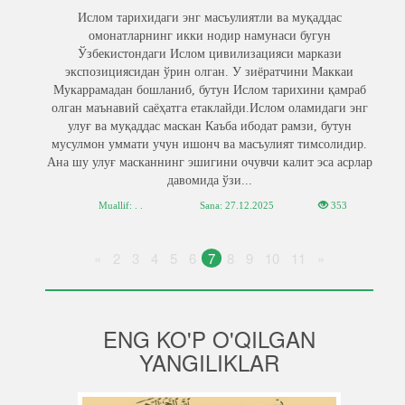
Ислом тарихидаги энг масъулиятли ва муқаддас
омонатларнинг икки нодир намунаси бугун
Ўзбекистондаги Ислом цивилизацияси маркази
экспозициясидан ўрин олган. У зиёратчини Маккаи
Мукаррамадан бошланиб, бутун Ислом тарихини қамраб
олган маънавий саёҳатга етаклайди.Ислом оламидаги энг
улуғ ва муқаддас маскан Каъба ибодат рамзи, бутун
мусулмон уммати учун ишонч ва масъулият тимсолидир.
Ана шу улуғ масканнинг эшигини очувчи калит эса асрлар
давомида ўзи...
Muallif: . .
Sana:
27.12.2025
353
«
2
3
4
5
6
7
8
9
10
11
»
ENG KO'P O'QILGAN
YANGILIKLAR