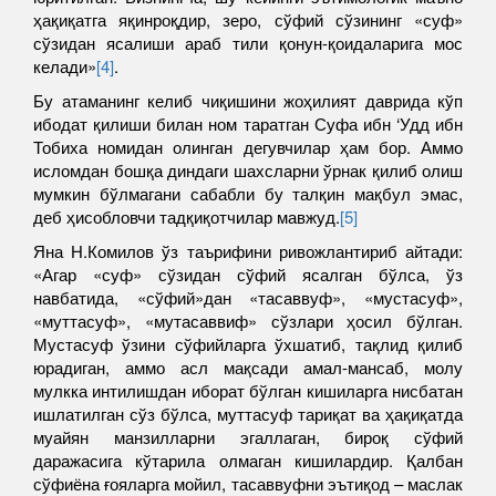
ҳақиқатга яқинроқдир, зеро, сўфий сўзининг «суф»
сўзидан ясалиши араб тили қонун-қоидаларига мос
келади»
[4]
.
Бу атаманинг келиб чиқишини жоҳилият даврида кўп
ибодат қилиши билан ном таратган Суфа ибн ‘Удд ибн
Тобиха номидан олинган дегувчилар ҳам бор. Аммо
исломдан бошқа диндаги шахсларни ўрнак қилиб олиш
мумкин бўлмагани сабабли бу талқин мақбул эмас,
деб ҳисобловчи тадқиқотчилар мавжуд.
[5]
Яна Н.Комилов ўз таърифини ривожлантириб айтади:
«Агар «суф» сўзидан сўфий ясалган бўлса, ўз
навбатида, «сўфий»дан «тасаввуф», «мустасуф»,
«муттасуф», «мутасаввиф» сўзлари ҳосил бўлган.
Мустасуф ўзини сўфийларга ўхшатиб, тақлид қилиб
юрадиган, аммо асл мақсади амал-мансаб, молу
мулкка интилишдан иборат бўлган кишиларга нисбатан
ишлатилган сўз бўлса, муттасуф тариқат ва ҳақиқатда
муайян манзилларни эгаллаган, бироқ сўфий
даражасига кўтарила олмаган кишилардир. Қалбан
сўфиёна ғояларга мойил, тасаввуфни эътиқод – маслак