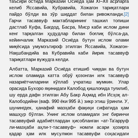
таъсири остида Марказий Осиёда ҳам XI–XII асрларга
келиб Яссавийа, Кубравийа, Хожагон тариқатлари
пайдо бўлди ва зўр шиддат билан ривожланди.
[2]
Гарчи тасаввуф мактабларининг ташкил топиши
дастлаб Куфа, Бағдод, Басра, Миср каби ислом дини
кенг тарқалган ҳудудлар билан боғлиқ бўлса-да,
кейинчалик Марказий Осиёда бутун ислом олами
миқёсида умумэътироф этилган Яссавийа, Хожагон-
Нақшбандийа ва Кубравийа каби йирик тасаввуф
тариқатлари вужудга келди.
Албатта, Марказий Осиёда етишиб чиққан ва бутун
ислом оламида катта обрў қозонган илк тасаввуф
назариётчиларини кўплаб учратиш мумкин. Улар
орасида Бухоро яқинидаги Калобод қишлоғида туғилиб,
шу ерда дафн этилган Абу Бакр Аҳмад ибн Исҳоқ ал-
Калободийни (ваф. 990 ёки 995 й.) зикр этиш ўринли. У,
шунингдек, ҳанафий мазҳаби фақиҳи сифатида ҳам
машҳур бўлган. Унинг ислом оламидаги энг биринчи
тасаввуфий адабиётлардан ҳисобланган «ат-Та‘арруф
ли-мазҳаби аҳли-т-тасаввуф» номли асари ҳозирга
қадар ҳам илк мусулмон тасаввуфи соҳасидаги