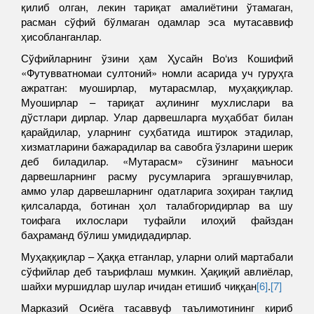
қилиб олган, лекин тариқат амалиётини ўтамаган,
расман сўфий бўлмаган одамлар эса мутасаввиф
ҳисобланганлар.
Сўфийларнинг ўзини ҳам Ҳусайн Во‘из Кошифий
«Футувватномаи султоний» номли асарида уч гуруҳга
ажратган: муоширлар, мутарасмлар, муҳаққиқлар.
Муоширлар – тариқат аҳлининг мухлислари ва
дўстлари дирлар. Улар дарвешларга муҳаббат билан
қарайдилар, уларнинг суҳбатида иштирок этадилар,
хизматларини бажарадилар ва савобга ўзларини шерик
деб биладилар. «Мутарасм» сўзининг маъноси
дарвешларнинг расму русумларига эргашувчилар,
аммо улар дарвешларнинг одатларига зоҳиран тақлид
қилсаларда, ботинан ҳол талабгоридирлар ва шу
тоифага ихлослари туфайли илоҳий файздан
баҳраманд бўлиш умидидадирлар.
Муҳаққиқлар – Ҳаққа етганлар, уларни олий мартабали
сўфийлар деб таърифлаш мумкин. Ҳақиқий авлиёлар,
шайхи муршидлар шулар ичидан етишиб чиққан
[6]
.
[7]
Марказий Осиёга тасаввуф таълимотининг кириб