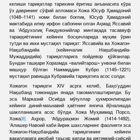
келиши тариқатлар тарихини ёритиш анъанасига кўра
ўз даврининг сўфий алломаси Хожа Юсуф Ҳамадоний
(1048–1141) номи билан боғлиқ. Юсуф Ҳамадоний
мактабида илму ирфон сабоғини олган Аҳмад Яссавий
ва ‘Абдухолиқ Ғиждувонийлар минтақада тасаввуф
тараққиётининг кейинги босқичларида муҳим ўрин
тутди ва икки мустақил тариқат: Яссавийа ва Хожагон-
Нақшбандийа (кейинчалик Нақшбандийа-
Мужаддидийа) тариқатларига пойдевор қўйганлар.
Бундан ташқари Хоразмда «валийтарош» унвони билан
машҳур бўлган Нажмиддин Кубро (1145–1221)
мустақил равишда Кубравийа тариқатига асос солди.
Хожагон тариқати XIV асрга келиб, Баҳо’уддин
Нақшбанд томонидан янада такомиллаштирилди. Бу
эса Марказий Осиёда мўғуллар ҳукмронлигидан
кейинги диний-маънавий ҳаётнинг янгича йўналишда
шаклланишига асос бўлди. Хожа Муҳаммад Порсо,
Хожа
[8]
Аҳрор, ‘Абдураҳмон Жомий (1414-1492),
‘Алишер Навоий каби йирик шахсларнинг фаолияти эса
Хожагон-Нақшбандийа тариқатининг кейинги
вакилларига ижобий таъсир қилди ва ижтимоий-сиёсий