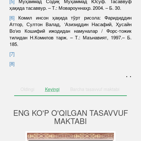
[5]
Муҳаммад Содиқ Муҳаммад Юсуф. Тасаввуф
ҳақида тасаввур. – Т.: Мовароуннаҳр. 2004. – Б. 30.
[6]
Комил инсон ҳақида тўрт рисола: Фаридиддин
Аттор, Султон Валад, ‘Азизиддин Насафий, Ҳусайн
Во‘из Кошифий ижодидан намуналар / Форс-тожик
тилидан Н.Комилов тарж. – Т.: Маънавият, 1997.– Б.
185.
[7]
[8]
. .
Oldingi
Keyingi
Barcha
tasavvuf maktabi
ENG KO'P O'QILGAN TASAVVUF
MAKTABI