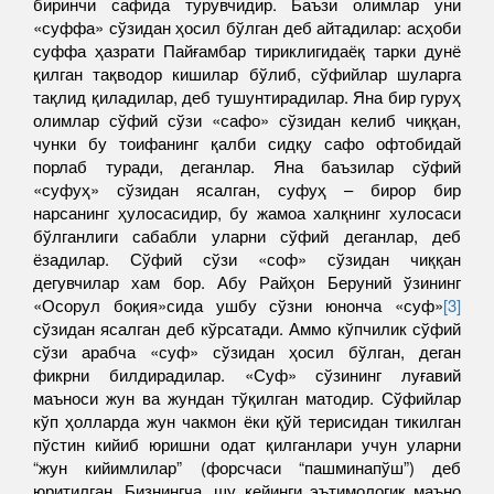
биринчи сафида турувчидир. Баъзи олимлар уни
«суффа» сўзидан ҳосил бўлган деб айтадилар: асҳоби
суффа ҳазрати Пайғамбар тириклигидаёқ тарки дунё
қилган тақводор кишилар бўлиб, сўфийлар шуларга
тақлид қиладилар, деб тушунтирадилар. Яна бир гуруҳ
олимлар сўфий сўзи «сафо» сўзидан келиб чиққан,
чунки бу тоифанинг қалби сидқу сафо офтобидай
порлаб туради, деганлар. Яна баъзилар сўфий
«суфуҳ» сўзидан ясалган, суфуҳ – бирор бир
нарсанинг ҳулосасидир, бу жамоа халқнинг хулосаси
бўлганлиги сабабли уларни сўфий деганлар, деб
ёзадилар. Сўфий сўзи «соф» сўзидан чиққан
дегувчилар хам бор. Абу Райҳон Беруний ўзининг
«Осорул боқия»сида ушбу сўзни юнонча «суф»
[3]
сўзидан ясалган деб кўрсатади. Аммо кўпчилик сўфий
сўзи арабча «суф» сўзидан ҳосил бўлган, деган
фикрни билдирадилар. «Суф» сўзининг луғавий
маъноси жун ва жундан тўқилган матодир. Сўфийлар
кўп ҳолларда жун чакмон ёки қўй терисидан тикилган
пўстин кийиб юришни одат қилганлари учун уларни
“жун кийимлилар” (форсчаси “пашминапўш”) деб
юритилган. Бизнингча, шу кейинги эътимологик маъно