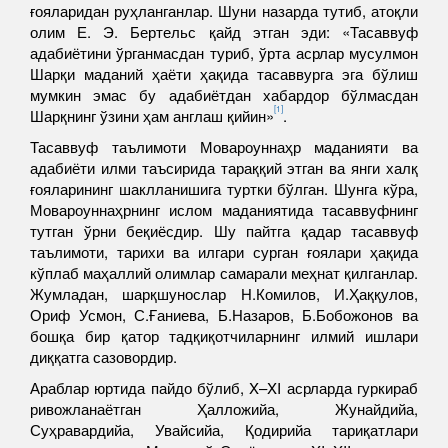
ғояларидан руҳланганлар. Шуни назарда тутиб, атоқли
олим Е. Э. Бертельс қайд этган эди: «Тасаввуф
адабиётини ўрганмасдан туриб, ўрта асрлар мусулмон
Шарқи маданий ҳаёти ҳақида тасаввурга эга бўлиш
мумкин эмас бу адабиётдан хабардор бўлмасдан
[1]
Шарқнинг ўзини ҳам англаш қийин»
.
Тасаввуф таълимоти Мовароуннаҳр маданияти ва
адабиёти илми таъсирида тараққий этган ва янги халқ
ғояларининг шаклланишига туртки бўлган. Шунга кўра,
Мовароуннаҳрнинг ислом маданиятида тасаввуфнинг
тутган ўрни беқиёсдир. Шу пайтга қадар тасаввуф
таълимоти, тарихи ва илгари сурган ғоялари ҳақида
кўплаб маҳаллий олимлар самарали меҳнат қилганлар.
Жумладан, шарқшунослар Н.Комилов, И.Ҳаққулов,
Ориф Усмон, С.Ғаниева, Б.Назаров, Б.Бобожонов ва
бошқа бир қатор тадқиқотчиларнинг илмий ишлари
диққатга сазовордир.
Араблар юртида пайдо бўлиб, X–XI асрларда гуркираб
ривожланаётган Ҳалложийа, Жунайдийа,
Суҳравардийа, Увайсийа, Қодирийа тариқатлари