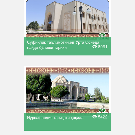
Сўфийлик таълимотининг Ўрта Осиёда
8961
пайдо бўлиши тарихи
5422
Нурсафардия тариқати ҳақида