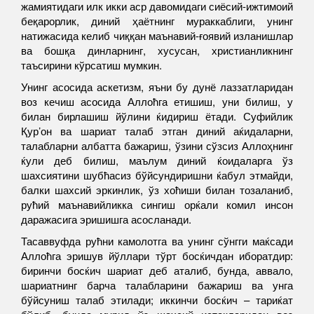
жамиятидаги илк икки аср давомидаги сиёсий-ижтимоий
беқарорлик, диний ҳаётнинг мураккаблиги, унинг
натижасида келиб чиққан маънавий-ғоявий изланишлар
ва бошқа динларнинг, хусусан, христианликнинг
таъсирини кўрсатиш мумкин.
Унинг асосида аскетизм, яъни бу дунё лаззатларидан
воз кечиш асосида Аллоћга етишиш, уни билиш, у
билан бирлашиш йўлини ќидириш ётади. Суфийлик
Қур’он ва шариат талаб этган диний аќидаларни,
талабларни албатта бажариш, ўзини сўзсиз Аллоҳнинг
ќули деб билиш, маълум диний ќоидаларга ўз
шахсиятини шубћасиз бўйсундиришни ќабул этмайди,
балки шахсий эркинлик, ўз хоћиши билан тозаланиб,
рућий маънавийликка сингиш орќали комил инсон
даражасига эришишга асосланади.
Тасаввуфда рућни камолотга ва унинг сўнгги маќсади
Аллоћга эришув йўллари тўрт босќичдан иборатдир:
биринчи босќич шариат деб аталиб, бунда, аввало,
шариатнинг барча талабларини бажариш ва унга
бўйсуниш талаб этилади; иккинчи босќич – тариќат