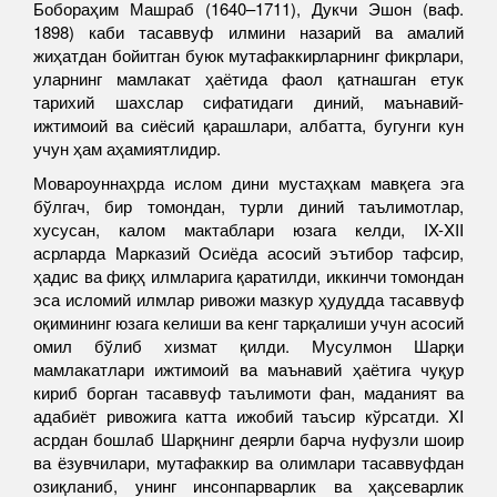
Бобораҳим Машраб (1640–1711), Дукчи Эшон (ваф.
1898) каби тасаввуф илмини назарий ва амалий
жиҳатдан бойитган буюк мутафаккирларнинг фикрлари,
уларнинг мамлакат ҳаётида фаол қатнашган етук
тарихий шахслар сифатидаги диний, маънавий-
ижтимоий ва сиёсий қарашлари, албатта, бугунги кун
учун ҳам аҳамиятлидир.
Мовароуннаҳрда ислом дини мустаҳкам мавқега эга
бўлгач, бир томондан, турли диний таълимотлар,
хусусан, калом мактаблари юзага келди, IX-XII
асрларда Марказий Осиёда асосий эътибор тафсир,
ҳадис ва фиқҳ илмларига қаратилди, иккинчи томондан
эса исломий илмлар ривожи мазкур ҳудудда тасаввуф
оқимининг юзага келиши ва кенг тарқалиши учун асосий
омил бўлиб хизмат қилди. Мусулмон Шарқи
мамлакатлари ижтимоий ва маънавий ҳаётига чуқур
кириб борган тасаввуф таълимоти фан, маданият ва
адабиёт ривожига катта ижобий таъсир кўрсатди. XI
асрдан бошлаб Шарқнинг деярли барча нуфузли шоир
ва ёзувчилари, мутафаккир ва олимлари тасаввуфдан
озиқланиб, унинг инсонпарварлик ва ҳақсеварлик