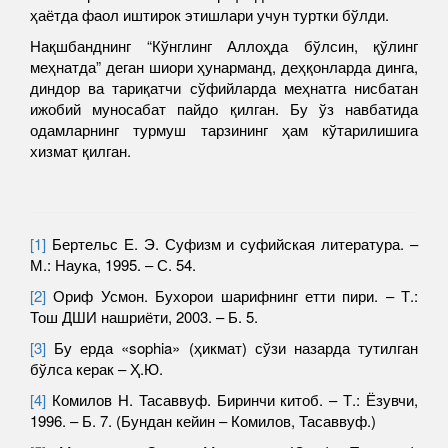
ҳаётда фаол иштирок этишлари учун туртки бўлди.
Нақшбанднинг “Кўнглинг Аллоҳда бўлсин, қўлинг
меҳнатда” деган шиори ҳунарманд, деҳқонларда динга,
диндор ва тариқатчи сўфийларда меҳнатга нисбатан
ижобий муносабат пайдо қилган. Бу ўз навбатида
одамларнинг турмуш тарзининг ҳам кўтарилишига
хизмат қилган.
[1]
Бертельс Е. Э. Суфизм и суфийская литература. –
М.: Наука, 1995. – С. 54.
[2]
Ориф Усмон. Бухорои шарифнинг етти пири. – Т.:
Тош ДШИ нашриёти, 2003. – Б. 5.
[3]
Бу ерда «sophia» (ҳикмат) сўзи назарда тутилган
бўлса керак – Ҳ.Ю.
[4]
Комилов Н. Тасаввуф. Биринчи китоб. – Т.: Ёзувчи,
1996. – Б. 7. (Бундан кейин – Комилов, Тасаввуф.)