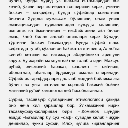
бўлиб, бунда мурид ўз шахсий истакларидан воз
кечиб, ўзини пир ихтиёрига топшириши керак; учинчи
босќич – маърифат, бунда сўфийлар коинотнинг
бирлиги Худода мужассам бўлишини, олам унинг
эманациясидан, нурланишидан вужудга келишини,
яхшилик ва ёмонликнинг – нисбийлигини аќл билан
эмас, ќалб билан англаб олишлари керак бўлади;
тўртинчи босќич ћаќиќатдир. Бунда сўфий шахс
сифатида тугаб, кўзланган ћаќиќатга етишиши, Аллоћга
сингиб кетиши ва натижада абадийликка эришуви
зарур. Бу жараён маълум ваќтни талаб этади. Махсус
рућий, жисмоний ћаракат, фаолият – сиѓиниш,
ибодатлар, оћанглар ёрдамида амалга оширилади.
Сўфийлик тарафдорлари дастлаб моддий бойликка эга
бўлиш ва унга интилишни ќоралаб ћаќиќий бойлик
маънавий рућий камолотда деб ћисоблаганлар.
Сўфий, тасаввуф сўзларининг этимологияси ҳақида
бир неча хил қарашлар бор. Ўлкамизнинг йирик
тасаввуфшуносларидан бири Н.Комилов шундай
ёзади: «Баъзилар бу сўз «саф» сўзидан келиб чиққан
дейдилар, чунки сўфий, Илоҳ йўлига кирганларнинг