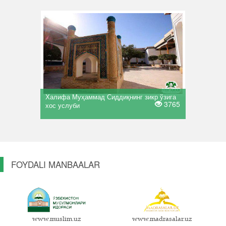
Халифа Муҳаммад Сиддиқнинг зикр ўзига
3765
хос услуби
FOYDALI MANBAALAR
www.muslim.uz
www.madrasalar.uz