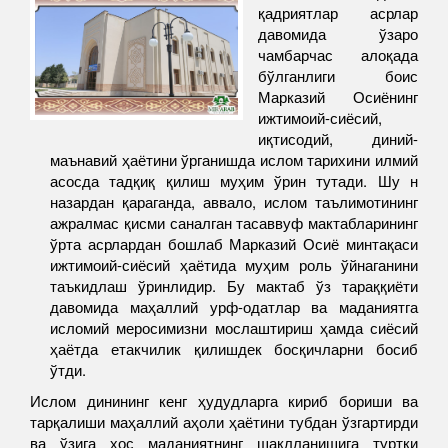
қадриятлар асрлар
давомида ўзаро
чамбарчас алоқада
бўлганлиги боис
Марказий Осиёнинг
ижтимоий-сиёсий,
иқтисодий, диний-
маънавий ҳаётини ўрганишда ислом тарихини илмий
асосда тадқиқ қилиш муҳим ўрин тутади. Шу н
назардан қараганда, аввало, ислом таълимотининг
ажралмас қисми саналган тасаввуф мактабларининг
ўрта асрлардан бошлаб Марказий Осиё минтақаси
ижтимоий-сиёсий ҳаётида муҳим роль ўйнаганини
таъкидлаш ўринлидир. Бу мактаб ўз тараққиёти
давомида маҳаллий урф-одатлар ва маданиятга
исломий меросимизни мослаштириш ҳамда сиёсий
ҳаётда етакчилик қилишдек босқичларни босиб
ўтди.
Ислом динининг кенг ҳудудларга кириб бориши ва
тарқалиши маҳаллий аҳоли ҳаётини тубдан ўзгартирди
ва ўзига хос маданиятнинг шаклланишига туртки