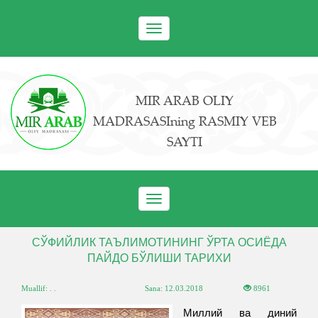
Toggle
navigation
MIR ARAB OLIY
MADRASASIning RASMIY VEB
SAYTI
Toggle
navigation
СЎФИЙЛИК ТАЪЛИМОТИНИНГ ЎРТА ОСИЁДА
ПАЙДО БЎЛИШИ ТАРИХИ
Muallif: . .
Sana:
12.03.2018
8961
Миллий ва диний