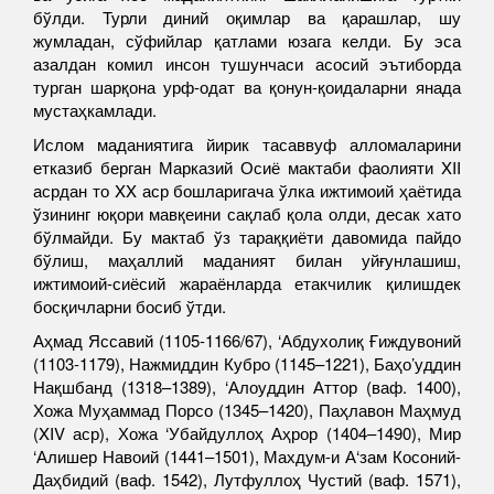
бўлди. Турли диний оқимлар ва қарашлар, шу
жумладан, сўфийлар қатлами юзага келди. Бу эса
азалдан комил инсон тушунчаси асосий эътиборда
турган шарқона урф-одат ва қонун-қоидаларни янада
мустаҳкамлади.
Ислом маданиятига йирик тасаввуф алломаларини
етказиб берган Марказий Осиё мактаби фаолияти XII
асрдан то XX аср бошларигача ўлка ижтимоий ҳаётида
ўзининг юқори мавқеини сақлаб қола олди, десак хато
бўлмайди. Бу мактаб ўз тараққиёти давомида пайдо
бўлиш, маҳаллий маданият билан уйғунлашиш,
ижтимоий-сиёсий жараёнларда етакчилик қилишдек
босқичларни босиб ўтди.
Аҳмад Яссавий (1105-1166/67), ‘Абдухолиқ Ғиждувоний
(1103-1179), Нажмиддин Кубро (1145–1221), Баҳо’уддин
Нақшбанд (1318–1389), ‘Алоуддин Аттор (ваф. 1400),
Хожа Муҳаммад Порсо (1345–1420), Паҳлавон Маҳмуд
(XIV аср), Хожа ‘Убайдуллоҳ Аҳрор (1404–1490), Мир
‘Алишер Навоий (1441–1501), Махдум-и А‘зам Косоний-
Даҳбидий (ваф. 1542), Лутфуллоҳ Чустий (ваф. 1571),