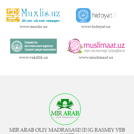
www.muxlis.uz
www.hidoyat.uz
www.vakillik.uz
www.muslimaat.uz
MIR ARAB OLIY MADRASASINING RASMIY VEB