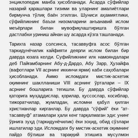
энциклопедик манба ҳисобланади. Асарда сўфийлар
назарий қарашлари тизими ва уларнинг амалиётлари
бирмунча тўлиқ баён этилган. Шуниси аҳамиятлики,
сўфийликнинг баъзи низомларини анъанавий ислом
меъёрлари билан мувофиқлаштиришга бўлган
дастлабки уриниш айнан шу асарда кўзга ташланади.
Тарихга назар солсинса, тасаввуфга асос бўлган
таркидунёчилик кайфияти деярли ислом билан бир
даврда юзага келди. Суфийликнинг илк намояндалари
деб Пайғамбарнинг Абу-д-Дардо, Абу Зарр, Ҳузайфа
(вафотлари VII асрнинг иккинчи ярми) каби саҳобалари
ҳисобланади. Аммо исломдаги мистик-аскетик
оқимнинг шаклланиши VIII асрнинг ўрталари – IX
асрнинг бошларига тегишли. Бу даврда сўфийлар
қаторига муҳаддислар, қорилар, қуссослар, косиблар,
тижоратчилар, жумладан, исломни қабул қилган
христианлар кирганлар. Бу даврда “сўфий” ёки “ат-
тасаввуф” атамалари ҳали кенг тарқалмаган эди: унинг
ўрнига зуҳд (таркидунёчилик) ёки зоҳид, обид сўзлари
ишлатилар эди. Исломдаги бу мистик-аскетик оқимнинг
пайдо бўлиши ва тараққий этишига мусулмон