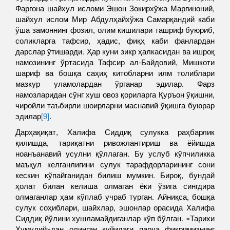
Фарғона шайхул исломи Эшон Зокирхўжа Марғиноний,
шайхул ислом Мир Абдулҳайхўжа Самарқандий каби
ўша замоннинг фозил, олим кишилари ташриф буюриб,
соликларга тафсир, ҳадис, фиқҳ каби фанлардан
дарслар ўтишарди. Ҳар куни зикр ҳалкасидан ва ишроқ
намозининг ўртасида Тафсир ал-Байдовий, Мишкоти
шариф ва бошқа саҳиҳ китобларни илм толиблари
мазкур уламолардан ўрганар эдилар. Фарз
намозларидан сўнг хуш овоз қориларга Қуръон ўқишни,
чиройли таъбирли шоирларни маснавий ўқишга буюрар
эдилар
[9]
.
Дарҳақиқат, Халифа Сиддиқ сулукка раҳбарлик
қилишда, тариқатни ривожлантириш ва ёйишда
ноанъанавий усулни қўллаган. Бу услуб кўпчиликка
маъқул келганлигини сулук тарафдорларининг сони
кескин кўпайганидан билиш мумкин. Бироқ, бундай
ҳолат билан келиша олмаган ёки ўзига сингдира
олмаганлар ҳам кўплаб учраб турган. Айниқса, бошқа
сулук соҳиблари, шайхлар, эшонлар орасида Халифа
Сиддиқ йўлини хушламайдиганлар кўп бўлган. «Тарихи
Хумулий»дан олинган қуйидаги парча фикримизнинг