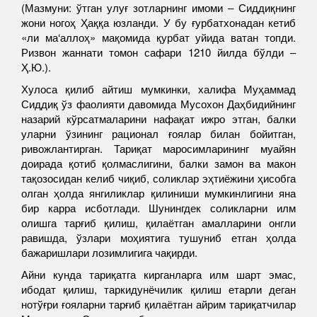
(Мазмуни: ўтган улуғ зотларнинг имоми – Сиддиқнинг
жони ногоҳ Ҳаққа юзланди. У бу ғурбатхонадан кетиб
«ли ма‘аллоҳ» мақомида қурбат уйида ватан топди.
Ризвон жаннати томон сафари 1210 йилда бўлди –
Ҳ.Ю.).
Хулоса қилиб айтиш мумкинки, халифа Муҳаммад
Сиддиқ ўз фаолияти давомида Мусохон Даҳбидийнинг
назарий кўрсатмаларини нафақат ижро этган, балки
уларни ўзининг рационал ғоялар билан бойитган,
ривожлантирган. Тариқат маросимларининг муайян
доирада қотиб қолмаслигини, балки замон ва макон
тақозосидан келиб чиқиб, соликлар эҳтиёжини ҳисобга
олган ҳолда янгиликлар қилиниши мумкинлигини яна
бир карра исботлади. Шунингдек соликларни илм
олишга тарғиб қилиш, қилаётган амалларини онгли
равишда, ўзлари моҳиятига тушуниб етган ҳолда
бажаришлари лозимлигига чақирди.
Айни кунда тариқатга кирганларга илм шарт эмас,
ибодат қилиш, таркидунёчилик қилиш етарли деган
нотўғри ғояларни тарғиб қилаётган айрим тариқатчилар