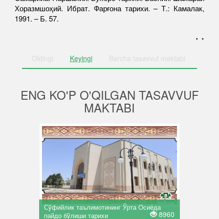
Хоразмшоҳий. Ибрат. Фарғона тарихи. – Т.: Камалак,
1991. – Б. 57.
. .
Oldingi
Keyingi
Barcha
tasavvuf maktabi
ENG KO'P O'QILGAN TASAVVUF
MAKTABI
Сўфийлик таълимотининг Ўрта Осиёда
8960
пайдо бўлиши тарихи