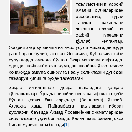
таълимотининг асосий
амалий бўғинларидан
ҳисобланиб, турли
тариқат вакиллари
зикрнинг жаҳрий ва
хафий турларини
қўллаб келганлар.
Жаҳрий зикр кўриниши ва ижро усули жиҳатидан жуда
ранг-баранг бўлиб, асосан Яссавийа, Кубравийа каби
сулукларда амалда бўлган. Зикр маросим сифатида,
одатда, пайшанба ёки жумадан шанбага ўтар кечаси
хонақоҳда амалга оширилган ва у соликларни дунёдан
тажарруд қилишга руҳан тайёрлаган
Зикрга йиғилганлар доира шаклидаги ҳалқага
тўпланганлар. Ўртада чиройли овоз ва ифода соҳиби
бўлган ҳофиз ёки сарҳалқа (бошловчи) ўтириб,
Аллоҳга ҳамд, Пайғамбарга наътлардан иборат
дуоларни, баъзида Аҳмад Яссавийнинг ҳикматларидан
овоз чиқариб ўқий бошлайди. Кейин шайх баланд овоз
билан муайян ритм беради
[1]
.