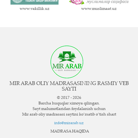
www.vakillik.uz
www.muslimaat.uz
MIR ARAB OLIY MADRASASINING RASMIY VEB
SAYTI
© 2017 - 2026
Barcha huquqlar ximoya qilingan.
Sayt ma`lumotlaridan foydalanish uchun
Mir arab oliy madrasasi saytini ko‘rsatib o‘tish shart
info@mirarab.uz
MADRASA HAQIDA