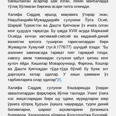
бағишланган асарлар ҳам ёзган, лекин манбаларда
тўлиқ бўлмаган биргина асари тилга олинади.
Халифа Сиддиқ иршод мақомига ўтирар экан,
Нақшбандийя-Мужаддидийя сулукини Ўрта Осиё,
Шарқий Туркистон ва Дашти Қипчоқни ўз ичига олган
кенг ҳудудга тарқатди. Бу ҳақда XVIII асрда Марказий
Осиёда кечган ижтимоий-сиёсий ва маданий-диний
вазиятни қоғозга туширган тарихчилардан бири
Жумақули Хумулий (туғ.й.1776/77) шундай ёзади: “Бу
азизнинг замонасида тариқат ғоят тараққий топди,
хавосу авом томонидан сулукни қабул қилиш кенг
қулоч ёйди. Кишилар Мовароуннаҳр, Фарғона, Кошғар
ва Дашти Қипчоқдан тўда-тўда бўлиб бу буюк зот
даргоҳига келар эдилар. У киши ҳаммани ўз
тарбияларига олар эдилар”
[8]
.
Халифа Сиддиқ сулукни бошқаришда ўзидан
аввалгилардан фарқлироқ йўлни танлади. Унинг ўзига
хос жиҳатларидан бири шу эдики, муридларни зикр
ўрнига кўпроқ Қуръон ўқишга чақирарди, турли диний
билимларни, шариат аҳкомларини ўрганишга
буюрарди. Ҳалқаларда кўпинча Атоуллохўжа Бухорий,