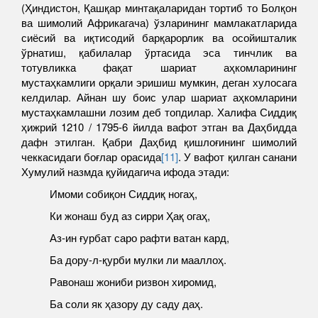
(Ҳиндистон, Қашқар минтақаларидан тортиб то Болқон
ва шимолий Африкагача) ўзларининг мамлакатларида
сиёсий ва иқтисодий барқарорлик ва осойишталик
ўрнатиш, қабилалар ўртасида эса тинчлик ва
тотувликка фақат шариат аҳкомларининг
мустаҳкамлиги орқали эришиш мумкин, деган хулосага
келдилар. Айнан шу боис улар шариат аҳкомларини
мустаҳкамлашни лозим деб топдилар. Халифа Сиддиқ
ҳижрий 1210 / 1795-6 йилда вафот этган ва Даҳбидда
дафн этилган. Қабри Даҳбид қишлоғининг шимолий
чеккасидаги боғлар орасида
[11]
. У вафот қилган санани
Хумулий назмда қуйидагича ифода этади:
Имоми собиқон Сиддиқ ногаҳ,
Ки жонаш буд аз сирри Ҳақ огаҳ,
Аз-ин ғурбат саро рафти ватан кард,
Ба дору-л-қурби мулки ли мааллоҳ.
Равонаш жониби ризвон хиромид,
Ба соли як ҳазору ду саду даҳ.