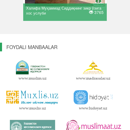
Халифа Муҳаммад Сиддиқнинг зикр ўзига
3765
хос услуби
FOYDALI MANBAALAR
www.muslim.uz
www.madrasalar.uz
www.muxlis.uz
www.hidoyat.uz