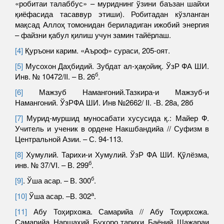
«робитаи талаббус» – муриднинг ўзини баъзан шайхи
қиёфасида тасаввур этиши). Робитадан кўзланган
мақсад Аллоҳ томонидан бериладиган ижобий энергия
– файзни қабул қилиш учун замин тайёрлаш.
[4]
Қуръони карим. «Аъроф» сураси, 205-оят.
[5]
Мусохон Даҳбидий. Зубдат ал-ҳақойиқ. ЎзР ФА ШИ.
б
Инв. № 10472/II. – В. 26
.
[6]
Мажзуб Намангоний.Тазкира-и Мажзуб-и
Намангоний. ЎзРФА ШИ. Инв №2662/ II. -В. 28а, 28б
[7]
Мурид-муршид муносабати хусусида қ.: Майер Ф.
Учитель и ученик в ордене Накшбандийа // Суфизм в
Центральной Азии. – С. 94-113.
[8]
Хумулий. Тарихи-и Хумулий. ЎзР ФА ШИ. Қўлёзма,
б
инв. № 37/VI. – В. 299
.
б
[9]
. Ўша асар. – В. 300
.
а
[10]
Ўша асар. –В. 302
.
[11]
Абу Тоҳирхожа. Самарийа // Абу Тоҳирхожа.
Самарийа. Наршахий. Бухоро тарихи. Баёний. Шажараи