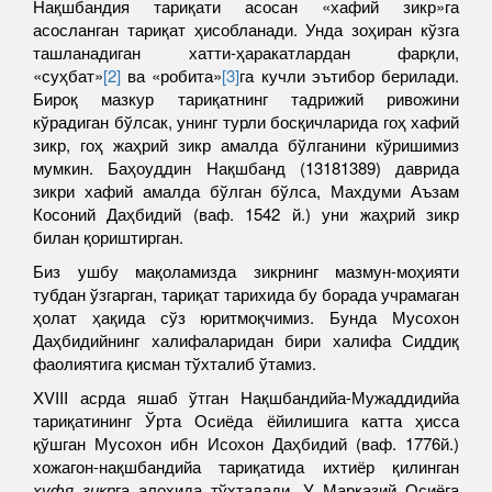
Нақшбандия тариқати асосан «хафий зикр»га
асосланган тариқат ҳисобланади. Унда зоҳиран кўзга
ташланадиган хатти-ҳаракатлардан фарқли,
«суҳбат»
[2]
ва «робита»
[3]
га кучли эътибор берилади.
Бироқ мазкур тариқатнинг тадрижий ривожини
кўрадиган бўлсак, унинг турли босқичларида гоҳ хафий
зикр, гоҳ жаҳрий зикр амалда бўлганини кўришимиз
мумкин. Баҳоуддин Нақшбанд (1318­1389) даврида
зикри хафий амалда бўлган бўлса, Махдуми Аъзам
Косоний Даҳбидий (ваф. 1542 й.) уни жаҳрий зикр
билан қориштирган.
Биз ушбу мақоламизда зикрнинг мазмун-моҳияти
тубдан ўзгарган, тариқат тарихида бу борада учрамаган
ҳолат ҳақида сўз юритмоқчимиз. Бунда Мусохон
Даҳбидийнинг халифаларидан бири халифа Сиддиқ
фаолиятига қисман тўхталиб ўтамиз.
XVIII асрда яшаб ўтган Нақшбандийа-Мужаддидийа
тариқатининг Ўрта Осиёда ёйилишига катта ҳисса
қўшган Мусохон ибн Исохон Даҳбидий (ваф. 1776й.)
хожагон-нақшбандийа тариқатида ихтиёр қилинган
хуфя зикр
га алоҳида тўхталади. У Марказий Осиёга