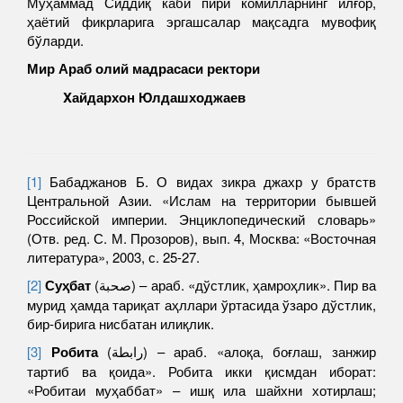
Муҳаммад Сиддиқ каби пири комилларнинг илғор,
ҳаётий фикрларига эргашсалар мақсадга мувофиқ
бўларди.
Мир Араб
олий мадрасаси ректори
X
айдархон Юлдашходжаев
[1]
Бабаджанов Б. О видах зикра джахр у братств
Центральной Азии. «Ислам на территории бывшей
Российской империи. Энциклопедический словарь»
(Отв. ред. С. М. Прозоров), вып. 4, Москва: «Восточная
литература», 2003, с. 25-27.
[2]
Су
ҳбат
(صحبة) – араб. «дўстлик, ҳамроҳлик». Пир ва
мурид ҳамда тариқат аҳллари ўртасида ўзаро дўстлик,
бир-бирига нисбатан илиқлик.
[3]
Робита
(رابطة) – араб. «алоқа, боғлаш, занжир
тартиб ва қоида». Робита икки қисмдан иборат:
«Робитаи муҳаббат» – ишқ ила шайхни хотирлаш;