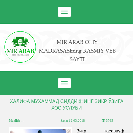
Toggle
navigation
MIR ARAB OLIY
MADRASASIning RASMIY VEB
SAYTI
Toggle
navigation
ХАЛИФА МУҲАММАД СИДДИҚНИНГ ЗИКР ЎЗИГА
ХОС УСЛУБИ
Muallif: . .
Sana:
12.03.2018
3765
Зикр тасаввуф