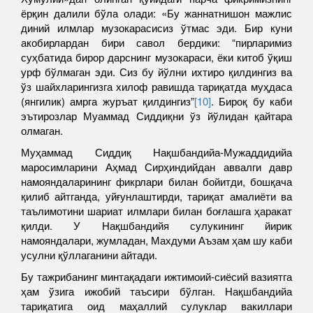
ёрқин далили бўла олади: «Бу жаннатнишон мажлис
диний илмлар музокарасисиз ўтмас эди. Бир куни
акобирлардан бири савол бердики: “пирларимиз
суҳбатида бирор дарснинг музокараси, ёки китоб ўқиш
урф бўлмаган эди. Сиз бу йўлни ихтиро қилдингиз ва
ўз шайхларингизга хилоф равишда тариқатда муҳдаса
(янгилик) амрга журъат қилдингиз”
[10]
. Бироқ бу каби
эътирозлар Муаммад Сиддиқни ўз йўлидан қайтара
олмаган.
Муҳаммад Сиддиқ Нақшбандийа-Мужаддидийа
маросимларини Аҳмад Сирҳиндийдан аввалги давр
намояндаларининг фикрлари билан бойитди, бошқача
қилиб айтганда, уйғунлаштирди, тариқат амалиёти ва
таълимотини шариат илмлари билан боғлашга ҳаракат
қилди. У Нақшбандийя сулукининг йирик
намояндалари, жумладан, Махдуми Аъзам ҳам шу каби
усулни қўллаганини айтади.
Бу тажрибанинг минтақадаги ижтимоий-сиёсий вазиятга
ҳам ўзига ижобий таъсири бўлган. Нақшбандийа
тариқатига оид маҳаллий сулуклар вакиллари