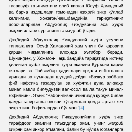
тасаввуф таълимотини олиб кирган Юсуф Ҳамадоний
ва барча издошлари томонидан жаҳрий зикр қўллаб
келингани, хожагон/нақшбандиййа тариқатининг
асосчиларидан Абдухолиқ Ғиждувоний эса
хуфя
зикр
ни илгари сурганини таъкидлаб ўтади.
Даҳбидий Абдулхолиқ Ғиждувоний
хуфя
усулини
танлаганига Юсуф Ҳамадоний ҳам унинг бу қарорига
қарши чиқмаганига алоҳида эътибор беради.
Шунингдек, у Хожагон-Нақшбандийа тариқатида ихтиёр
қилинган
хуфя зикр
нинг тўғри эканини Қуръони карим
оятлари ва Пайғамбар ҳадислари орқали исботлашга
уринади ва жумладан шундай дейди: «Вазкур раббака
фий нафсика тазарру‘ан ва хуфятан дуна ал-жаҳр
минал қавли билғудувви вал-осол ва ла такун минал-
ғофилийн». Яъни: “Раббингизни ичингизда қўрқув билан
ҳамда гапирганда овозни кўтармаган ҳолда эртаю кеч
зикр этинг! Ғофиллардан бўлманг”
[4]
.
Даҳбидий Абдулхолиқ Ғиждувонийнинг
хуфя
зикр
тарафдори эканини таъкидлар экан, унинг
жа
ҳ
рий
зикрни ҳам инкор этмагани, балки бу йўлда юрганларга