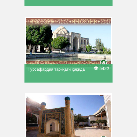
5422
Нурсафардия тариқати ҳақида