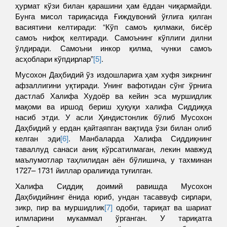
ҳурмат кўзи билан қарашини ҳам ёддан чиқармайди.
Бунга мисол тариқасида Ғиждувоний ўғлига қилган
васиятини келтиради: “Кўп самоъ қилмаки, бисёр
самоъ нифоқ келтиради. Самоънинг кўплиги дилни
ўлдиради. Самоъни инкор қилма, чунки самоъ
асҳоблари кўпдирлар”
[5]
.
Мусохон Даҳбидий ўз издошларига ҳам хуфя зикрнинг
афзаллигини уқтиради. Унинг вафотидан сўнг ўрнига
дастлаб Халифа Худоёр ва кейин эса муршидлик
мақоми ва иршод бериш ҳуқуқи халифа Сиддиққа
насиб этди. У асли Ҳиндистонлик бўлиб Мусохон
Даҳбидий у ердан қайтаяпган вақтида ўзи билан олиб
келган эди
[6]
. Манбаларда Халифа Сиддиқнинг
таваллуд санаси аниқ кўрсатилмаган, лекин мавжуд
маълумотлар таҳлилидан аён бўлишича, у тахминан
1727– 1731 йиллар оралиғида туғилган.
Халифа Сиддиқ доимий равишда Мусохон
Даҳбидийнинг ёнида юриб, ундан тасаввуф сирлари,
зикр, пир ва муршидлик
[7]
одоби, тариқат ва шариат
илмларини мукаммал ўрганган. У тариқатга