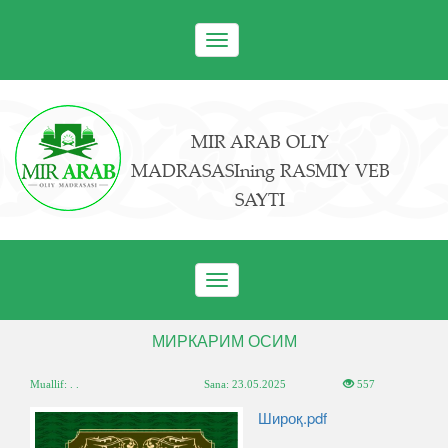
Toggle
navigation
MIR ARAB OLIY
MADRASASIning RASMIY VEB
SAYTI
Toggle
navigation
МИРКАРИМ ОСИМ
Muallif: . .
Sana:
23.05.2025
557
Широқ.pdf