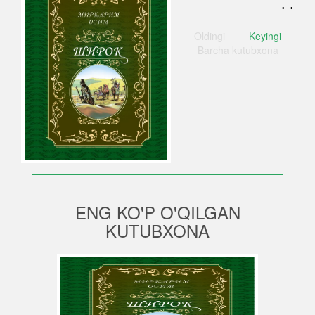
. .
Oldingi
Keyingi
Barcha
kutubxona
ENG KO'P O'QILGAN
KUTUBXONA