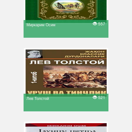
557
Миркарим Осим
521
Лев Толстой