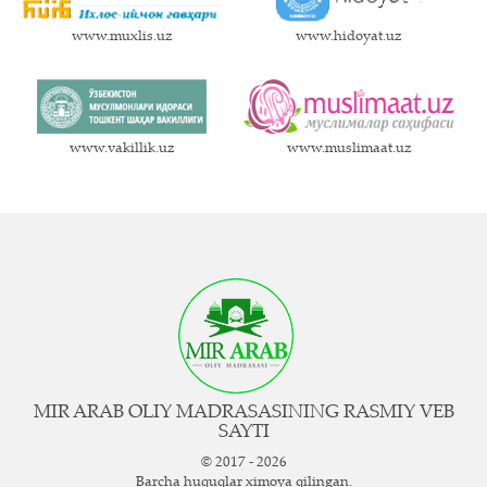
www.muxlis.uz
www.hidoyat.uz
www.vakillik.uz
www.muslimaat.uz
MIR ARAB OLIY MADRASASINING RASMIY VEB
SAYTI
© 2017 - 2026
Barcha huquqlar ximoya qilingan.