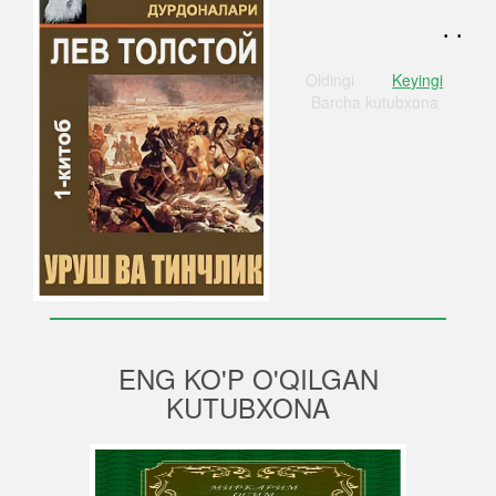
. .
Oldingi
Keyingi
Barcha
kutubxona
ENG KO'P O'QILGAN
KUTUBXONA