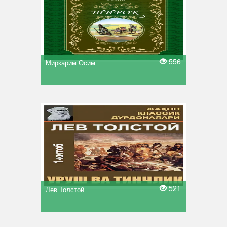
556
Миркарим Осим
521
Лев Толстой