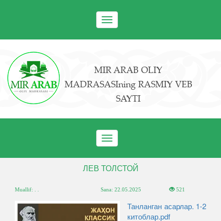
Toggle
navigation
MIR ARAB OLIY
MADRASASIning RASMIY VEB
SAYTI
Toggle
navigation
ЛЕВ ТОЛСТОЙ
Muallif: . .
Sana:
22.05.2025
521
Танланган асарлар. 1-2
китоблар.pdf