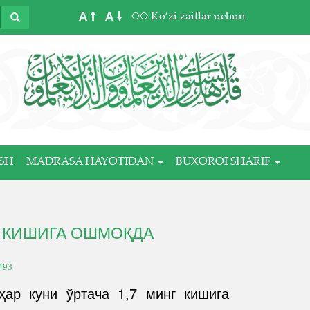
A
A
Ko‘zi zaiflar uchun
SH
MADRASA HAYOTIDAN
BUXOROI SHARIF
Г КИШИГА ОШМОҚДА
493
ҳар куни ўртача 1,7 минг кишига