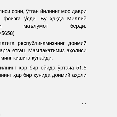
иси сони, ўтган йилнинг мос даври
2 фоизга ўсди. Бу ҳақда Миллий
таси маълумот берди.
y/5658)
латига республикамизнинг доимий
арга етган. Мамлакатимиз аҳолиси
минг кишига кўпайди.
илнинг ҳар бир ойида ўртача 51,5
лнинг ҳар бир кунида доимий аҳоли
. .
r