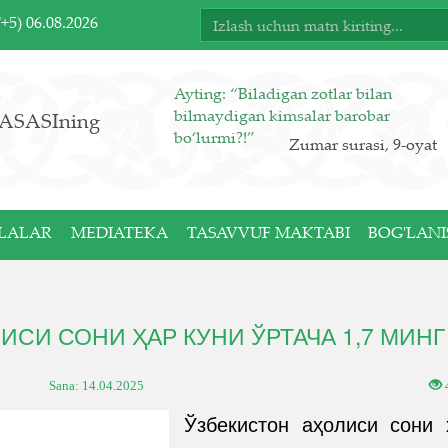
T+5)
06.08.2026
Ayting: “Biladigan zotlar bilan
bilmaydigan kimsalar barobar
ASASIning
bo‘lurmi?!”
Zumar surasi, 9-oyat
LALAR
MEDIATEKA
TASAVVUF MAKTABI
BOG'LANI
ИСИ СОНИ ҲАР КУНИ ЎРТАЧА 1,7 МИН
Sana:
14.04.2025
Ўзбекистон аҳолиси сони 