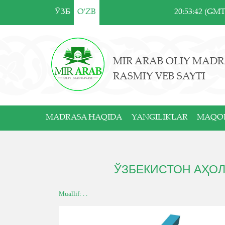
ЎЗБ
O'ZB
20:53:42 (GM
MIR ARAB OLIY MADR
RASMIY VEB SAYTI
MADRASA HAQIDA
YANGILIKLAR
MAQO
ЎЗБЕКИСТОН АҲОЛ
Muallif: . .