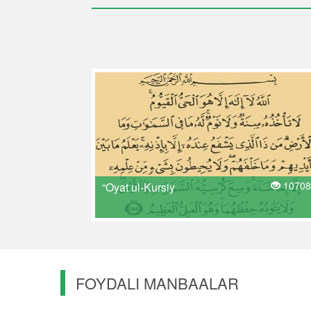
10708
“Oyat ul-Kursiy
FOYDALI MANBAALAR