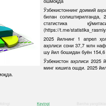
ошмоқда
Ўзбекистоннинг доимий аҳол
билан солиштирилганда, 
статистика қўми
(https://t.me/statistika_rasmi
2025 йилнинг 1 апрел ҳо
аҳолиси сони 37,7 млн наф
шу йил бошидан буён 154,6 
Ўзбекистон аҳолиси 2025 й
минг кишига ошди. 2025 йи
моқда.
ldingi
Keyingi
Barcha
yangilikla