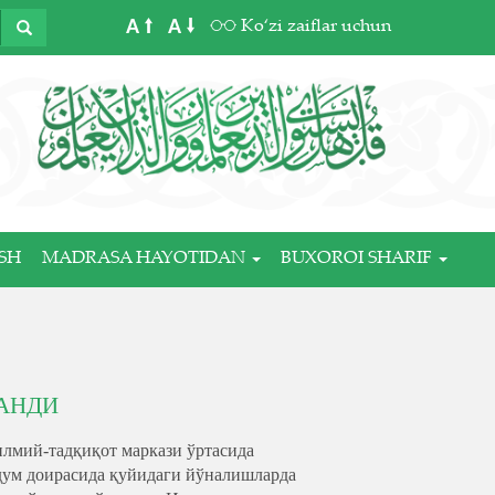
A
A
Ko‘zi zaiflar uchun
SH
MADRASA HAYOTIDAN
BUXOROI SHARIF
АНДИ
лмий-тадқиқот маркази ўртасида
доирасида қуйидаги йўналишларда