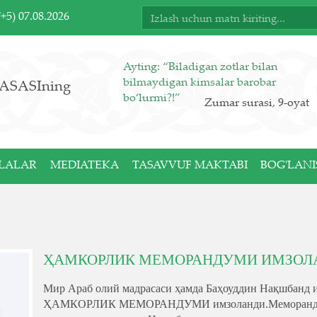
T+5)
07.08.2026
Ayting: “Biladigan zotlar bilan
bilmaydigan kimsalar barobar
ASASIning
bo‘lurmi?!”
Zumar surasi, 9-oyat
LALAR
MEDIATEKA
TASAVVUF MAKTABI
BOG'LANI
ҲАМКОРЛИК МЕМОРАНДУМИ ИМЗОЛ
Мир Араб олий мадрасаси ҳамда Баҳоуддин Нақшбанд и
ҲАМКОРЛИК МЕМОРАНДУМИ имзоланди.Меморандум 