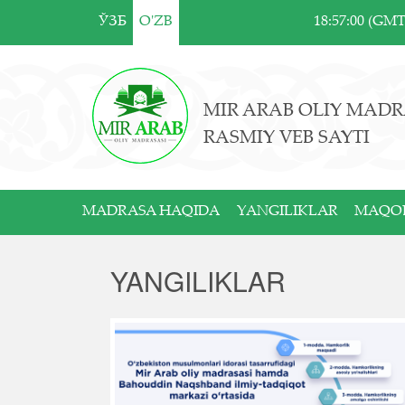
ЎЗБ
O'ZB
18:57:00 (GM
MIR ARAB OLIY MADR
RASMIY VEB SAYTI
MADRASA HAQIDA
YANGILIKLAR
MAQO
YANGILIKLAR