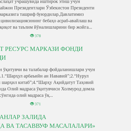
аслаҳат учрашувида иштирок этиш учун
байжон Президентлари Ўзбекистон Президенти
марказига ташриф буюрдилар.Давлатимиз
 цивилизациясининг бебаҳо асраб-авайлаш ва
қиқот ва таълим йўналишларини бир жойга...
378
Т РЕСУРС МАРКАЗИ ФОНДИ
ДИ
н ўқитувчи ва талабалар фойдаланишлари учун
и.1.“Шарҳул арбаъийн ан Нававий”;2.“Нурул
и шарҳил китаб”;4.“Шарҳу Ақийдатут Таҳовий
сида Олий мадраса ўқитувчиси Холмурод домла
ўнгида олий мадраса ўқ...
371
АНЛАР ЗАЛИДА
А ВА ТАСАВВУФ МАСАЛАЛАРИ»