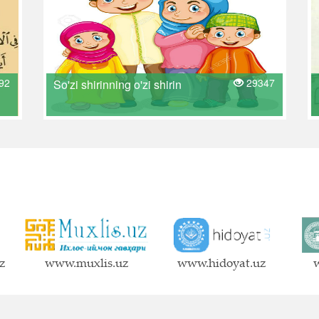
92
29347
So'zi shirinning o'zi shirin
z
www.muxlis.uz
www.hidoyat.uz
w