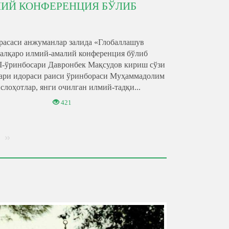
ИЙ КОНФЕРЕНЦИЯ БЎЛИБ
драсаси анжуманлар залида «Глобаллашув
 халқаро илмий-амалий конференция бўлиб
I-ўринбосари Давронбек Мақсудов кириш сўзи
лари идораси раиси ўринбораси Муҳаммадолим
лоҳотлар, янги очилган илмий-тадқи...
421
»