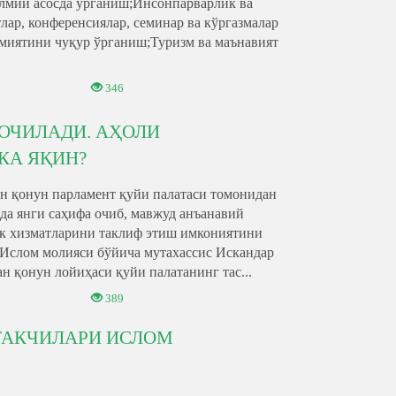
лмий асосда ўрганиш;Инсонпарварлик ва
ар, конференсиялар, семинар ва кўргазмалар
амиятини чуқур ўрганиш;Туризм ва маънавият
346
ОЧИЛАДИ. АҲОЛИ
КА ЯҚИН?
ан қонун парламент қуйи палатаси томонидан
да янги саҳифа очиб, мавжуд анъанавий
нк хизматларини таклиф этиш имкониятини
 Ислом молияси бўйича мутахассис Искандар
 қонун лойиҳаси қуйи палатанинг тас...
389
ТАКЧИЛАРИ ИСЛОМ