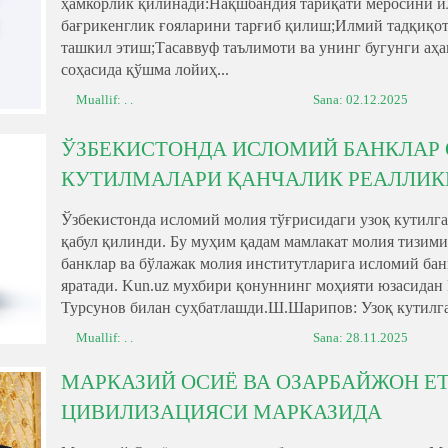
ҳамкорлик қилинади:Нақшбандия тариқати меросини и
бағрикенглик ғояларини тарғиб қилиш;Илмий тадқиқотл
ташкил этиш;Тасаввуф таълимоти ва унинг бугунги аҳ
соҳасида қўшма лойиҳ...
Muallif: . .
Sana:
02.12.2025
ЎЗБЕКИСТОНДА ИСЛОМИЙ БАНКЛАР 
КУТИЛМАЛАРИ ҚАНЧАЛИК РЕАЛЛИК
Ўзбекистонда исломий молия тўғрисидаги узоқ кутилг
қабул қилинди. Бу муҳим қадам мамлакат молия тизими
банклар ва бўлажак молия институтларига исломий ба
яратади. Kun.uz мухбири қонуннинг моҳияти юзасидан
Турсунов билан суҳбатлашди.Ш.Шарипов: Узоқ кутилган
Muallif: . .
Sana:
28.11.2025
МАРКАЗИЙ ОСИЁ ВА ОЗАРБАЙЖОН Е
ЦИВИЛИЗАЦИЯСИ МАРКАЗИДА