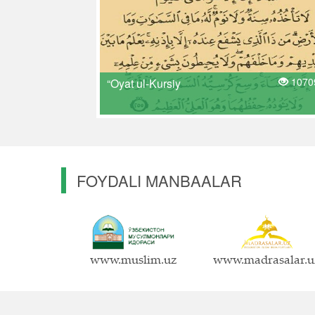
1070
“Oyat ul-Kursiy
FOYDALI MANBAALAR
www.muslim.uz
www.madrasalar.u