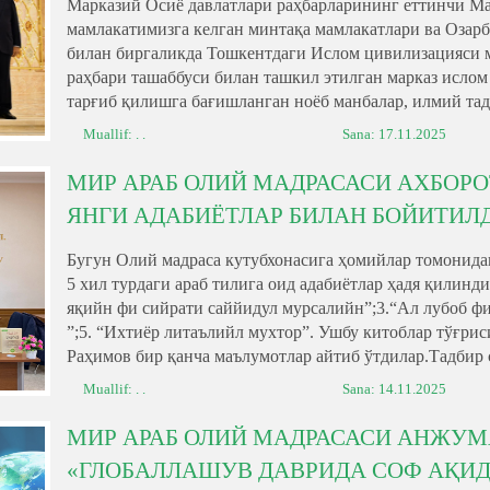
Марказий Осиё давлатлари раҳбарларининг еттинчи М
мамлакатимизга келган минтақа мамлакатлари ва Озар
билан биргаликда Тошкентдаги Ислом цивилизацияси 
раҳбари ташаббуси билан ташкил этилган марказ ислом
тарғиб қилишга бағишланган ноёб манбалар, илмий тад
Muallif: . .
Sana:
17.11.2025
МИР АРАБ ОЛИЙ МАДРАСАСИ АХБОРО
ЯНГИ АДАБИЁТЛАР БИЛАН БОЙИТИЛ
Бугун Олий мадраса кутубхонасига ҳомийлар томонида
5 хил турдаги араб тилига оид адабиётлар ҳадя қилинд
яқийн фи сийрати саййидул мурсалийн”;3.“Ал лубоб ф
”;5. “Ихтиёр литаълийл мухтор”. Ушбу китоблар тўғри
Раҳимов бир қанча маълумотлар айтиб ўтдилар.Тадбир с
Muallif: . .
Sana:
14.11.2025
МИР АРАБ ОЛИЙ МАДРАСАСИ АНЖУМ
«ГЛОБАЛЛАШУВ ДАВРИДА СОФ АҚИД