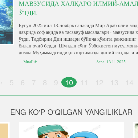
МАВЗУСИДА ХАЛҚАРО ИЛМИЙ-АМАЛ
ЎТДИ.
Бугун 2025 йил 13-ноябрь санасида Мир Араб олий ма
даврида соф ақида ва тасаввуф масалалари» мавзусида
ўтди. Тадбирни Дин ишлари бўйича қўмита раисининг 
билан очиб берди. Шундан сўнг Ўзбекистон мусулмон
домла Муҳаммадсиддиқов юртимизда диний соҳадаги ис
Muallif: . .
Sana:
13.11.2025
«
5
6
7
8
9
10
11
12
13
14
ENG KO'P O'QILGAN YANGILIKLAR