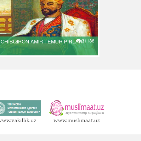
31188
SOHIBQIRON AMIR TEMUR PIRLARI
ww.vakillik.uz
www.muslimaat.uz