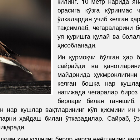
қилинг. 10 метр нарида ян
орасига кўзга кўринмас 
ўлкалардан учиб келган ҳар
тақсимлаб, чегараларини 
уя қуришга қулай ва болал
ҳисобланади.
Ин қурмоқчи бўлган ҳар 
сайрайди ва қанотларин
майдонида ҳукмронлигини
келган бошқа нар қушла
натижада чегаралар бироз 
бирлари билан танишиб,
ин нар қушлар вақтларининг кўп қисмини ин 
ларни ҳайдаш билан ўтказадилар. Сайраб, ў
чиқаради.
 доим ҳам қушнинг бирор нарса еяётганини анг