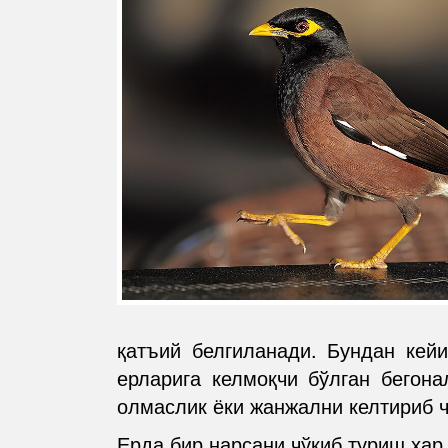
қатъий белгиланади. Бундан кей
ерларига келмоқчи бўлган бегона
олмаслик ёки жанжални келтириб 
Ерда бир нарсани чўқиб туриш ҳар