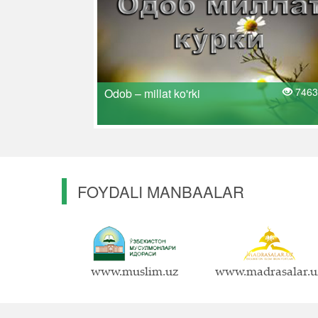
7463
Odob – millat ko'rki
FOYDALI MANBAALAR
www.muslim.uz
www.madrasalar.u