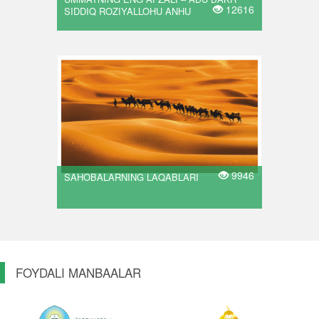
12616
SIDDIQ ROZIYALLOHU ANHU
9946
SAHOBALARNING LAQABLARI
FOYDALI MANBAALAR