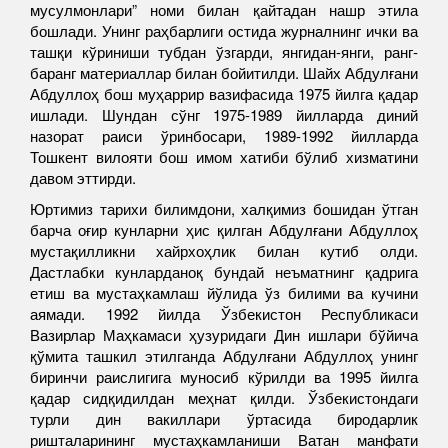
мусулмонлари” номи билан қайтадан нашр этила
бошлади. Унинг раҳбарлиги остида журналнинг ички ва
ташқи кўриниши тубдан ўзгарди, янгидан-янги, ранг-
баранг материаллар билан бойитилди. Шайх Абдулғани
Абдуллоҳ бош муҳаррир вазифасида 1975 йилга қадар
ишлади. Шундан сўнг 1975-1989 йилларда диний
назорат раиси ўринбосари, 1989-1992 йилларда
Тошкент вилояти бош имом хатиби бўлиб хизматини
давом эттирди.
Юртимиз тарихи билимдони, халқимиз бошидан ўтган
барча оғир кунларни ҳис қилган Абдулғани Абдуллоҳ
мустақилликни хайрхоҳлик билан кутиб олди.
Дастлабки кунларданоқ бундай неъматнинг қадрига
етиш ва мустаҳкамлаш йўлида ўз билими ва кучини
аямади. 1992 йилда Ўзбекистон Республикаси
Вазирлар Маҳкамаси ҳузуридаги Дин ишлари бўйича
қўмита ташкил этилганда Абдулғани Абдуллоҳ унинг
биринчи раислигига муносиб кўрилди ва 1995 йилга
қадар сидқидилдан меҳнат қилди. Ўзбекистондаги
турли дин вакиллари ўртасида биродарлик
ришталарининг мустаҳкамланиши Ватан манфати