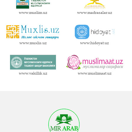
www.muslim.uz
www.madrasalar.uz
www.muxlis.uz
www.hidoyat.uz
www.vakillik.uz
www.muslimaat.uz