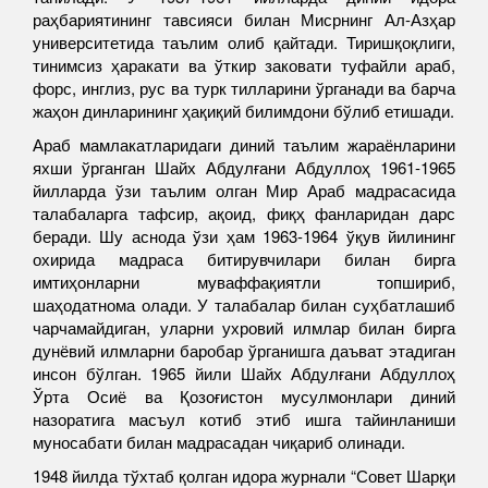
раҳбариятининг тавсияси билан Мисрнинг Ал-Азҳар
университетида таълим олиб қайтади. Тиришқоқлиги,
тинимсиз ҳаракати ва ўткир заковати туфайли араб,
форс, инглиз, рус ва турк тилларини ўрганади ва барча
жаҳон динларининг ҳақиқий билимдони бўлиб етишади.
Араб мамлакатларидаги диний таълим жараёнларини
яхши ўрганган Шайх Абдулғани Абдуллоҳ 1961-1965
йилларда ўзи таълим олган Мир Араб мадрасасида
талабаларга тафсир, ақоид, фиқҳ фанларидан дарс
беради. Шу аснода ўзи ҳам 1963-1964 ўқув йилининг
охирида мадраса битирувчилари билан бирга
имтиҳонларни муваффақиятли топшириб,
шаҳодатнома олади. У талабалар билан суҳбатлашиб
чарчамайдиган, уларни ухровий илмлар билан бирга
дунёвий илмларни баробар ўрганишга даъват этадиган
инсон бўлган. 1965 йили Шайх Абдулғани Абдуллоҳ
Ўрта Осиё ва Қозоғистон мусулмонлари диний
назоратига масъул котиб этиб ишга тайинланиши
муносабати билан мадрасадан чиқариб олинади.
1948 йилда тўхтаб қолган идора журнали “Совет Шарқи