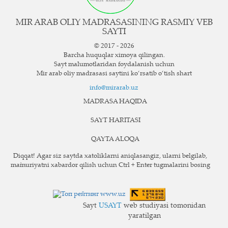
MIR ARAB OLIY MADRASASINING RASMIY VEB
SAYTI
© 2017 - 2026
Barcha huquqlar ximoya qilingan.
Sayt ma`lumotlaridan foydalanish uchun
Mir arab oliy madrasasi saytini ko‘rsatib o‘tish shart
info@mirarab.uz
MADRASA HAQIDA
SAYT HARITASI
QAYTA ALOQA
Diqqat! Agar siz saytda xatoliklarni aniqlasangiz, ularni belgilab,
ma`muriyatni xabardor qilish uchun Ctrl + Enter tugmalarini bosing
Sayt
USAYT
web studiyasi tomonidan
yaratilgan