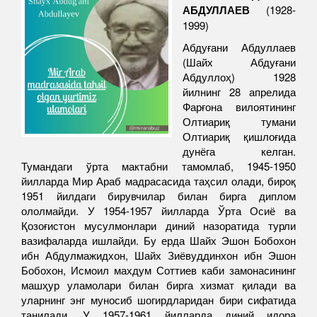
АБДУЛЛАЕВ
(1928-
1999)
Абдуғани Абдуллаев
(Шайх Абдуғани
Абдуллоҳ) 1928
йилнинг 28 апрелида
Фарғона вилоятининг
Олтиариқ тумани
Олтиариқ қишлоғида
дунёга келган.
Тумандаги ўрта мактабни тамомлаб, 1945-1950
йилларда Мир Араб мадрасасида таҳсил олади, бироқ
1951 йилдаги бирувчилар билан бирга диплом
ололмайди. У 1954-1957 йилларда Ўрта Осиё ва
Қозоғистон мусулмонлари диний назоратида турли
вазифаларда ишлайди. Бу ерда Шайх Эшон Бобохон
ибн Абдулмажидхон, Шайх Зиёвуддинхон ибн Эшон
Бобохон, Исмоил махдум Соттиев каби замонасининг
машҳур уламолари билан бирга хизмат қилади ва
уларнинг энг муносиб шогирдларидан бири сифатида
танилади. У 1957-1961 йилларда диний идора