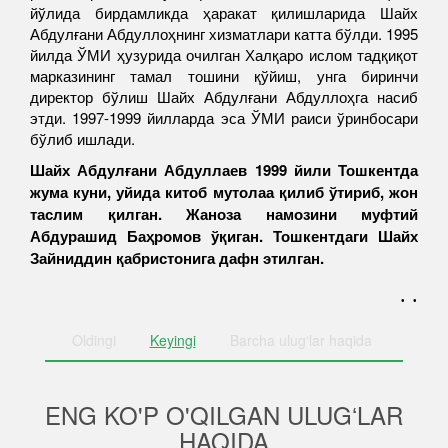
йўлида бирдамликда ҳаракат қилишларида Шайх
Абдулғани Абдуллоҳнинг хизматлари катта бўлди. 1995
йилда ЎМИ ҳузурида очилган Халқаро ислом тадқиқот
марказининг тамал тошини қўйиш, унга биринчи
директор бўлиш Шайх Абдулғани Абдуллоҳга насиб
этди. 1997-1999 йилларда эса ЎМИ раиси ўринбосари
бўлиб ишлади.
Шайх Абдулғани Абдуллаев 1999 йили Тошкентда
жума куни, уйида китоб мутолаа қилиб ўтириб, жон
таслим қилган. Жаноза намозини муфтий
Абдурашид Баҳромов ўқиган. Тошкентдаги Шайх
Зайниддин қабристонига дафн этилган.
. .
Oldingi
Keyingi
Barcha
ulugʻlar haqida
ENG KO'P O'QILGAN ULUGʻLAR
HAQIDA