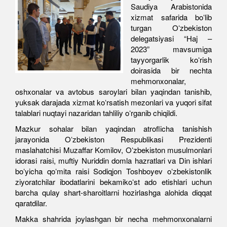
Saudiya Arabistonida
xizmat safarida boʻlib
turgan Oʻzbekiston
delegatsiyasi “Haj –
2023” mavsumiga
tayyorgarlik koʻrish
doirasida bir nechta
mehmonxonalar,
oshxonalar va avtobus saroylari bilan yaqindan tanishib,
yuksak darajada xizmat koʻrsatish mezonlari va yuqori sifat
talablari nuqtayi nazaridan tahliliy oʻrganib chiqildi.
Mazkur sohalar bilan yaqindan atroflicha tanishish
jarayonida Oʻzbekiston Respublikasi Prezidenti
maslahatchisi Muzaffar Komilov, Oʻzbekiston musulmonlari
idorasi raisi, muftiy Nuriddin domla hazratlari va Din ishlari
boʻyicha qoʻmita raisi Sodiqjon Toshboyev oʻzbekistonlik
ziyoratchilar ibodatlarini bekamikoʻst ado etishlari uchun
barcha qulay shart-sharoitlarni hozirlashga alohida diqqat
qaratdilar.
Makka shahrida joylashgan bir necha mehmonxonalarni