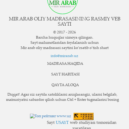
MIR ARAB OLIY MADRASASINING RASMIY VEB
SAYTI
© 2017 - 2026
Barcha huquqlar ximoya qilingan.
Sayt ma`lumotlaridan foydalanish uchun
Mir arab oliy madrasasi saytini ko‘rsatib o‘tish shart
info@mirarab.uz
MADRASA HAQIDA
SAYT HARITASI
QAYTA ALOQA
Diqqat! Agar siz saytda xatoliklarni aniqlasangiz, ularni belgilab,
ma`muriyatni xabardor qilish uchun Ctrl + Enter tugmalarini bosing
Sayt
USAYT
web studiyasi tomonidan
yaratilgan