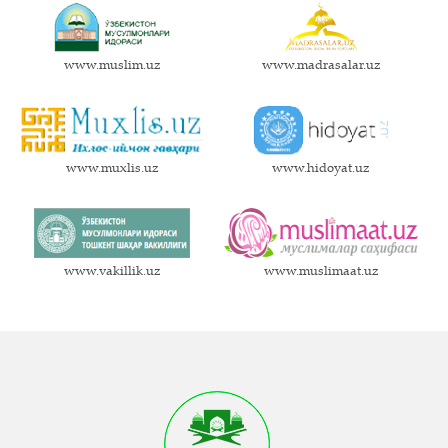
www.muslim.uz
www.madrasalar.uz
www.muxlis.uz
www.hidoyat.uz
www.vakillik.uz
www.muslimaat.uz