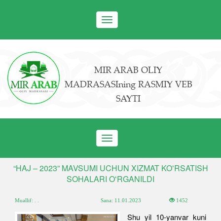
Toggle
navigation
MIR ARAB OLIY
MADRASASIning RASMIY VEB
SAYTI
Toggle
navigation
“HAJ – 2023” MAVSUMI UCHUN XIZMAT KOʻRSATISH
SOHALARI OʻRGANILDI
Muallif: . .
Sana:
11.01.2023
1452
Shu yil 10-yanvar kuni