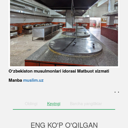
Oʻzbekiston musulmonlari idorasi Matbuot xizmati
Manba
muslim.uz
. .
Oldingi
Keyingi
Barcha
yangiliklar
ENG KO'P O'QILGAN