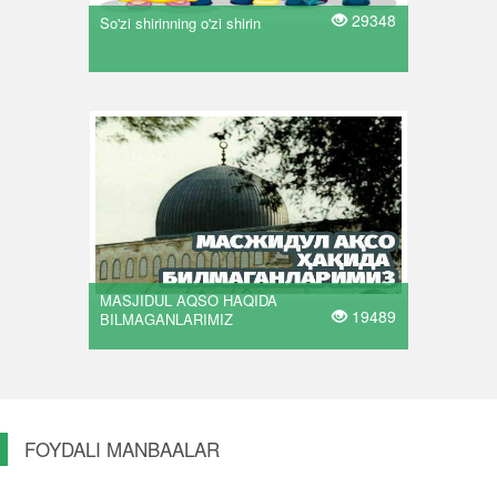
29348
So'zi shirinning o'zi shirin
MASJIDUL AQSO HAQIDA
19489
BILMAGANLARIMIZ
FOYDALI MANBAALAR