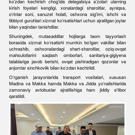
koʻzdan kechirish chogʻida delegatsiya aʼzolari ularning
kirish foyelari kengligi, xonalardagi sharoitlar, ayniqsa,
oʻrinlar soni, sanuzel holati, oshxona sigʻimi, ishchi va
tibbiyot guruhlari xizmat koʻrsatishlari uchun ajratilgan joylar
bilan yaqindan tanishdilar.
Shuningdek, mutasaddilar hojilarga taom tayyorlash
borasida xizmat koʻrsatishi mumkin boʻlgan vakillar bilan
uchrashib, oshxonalardagi shart-sharoitlar, oziq-ovqat
mahsulotlarini saqlash omborlari, sanitariya-gigiyena
talablariga javob berishi, ovqat pishiradigan qozonlar va
anjomlar sinchkovlik bilan koʻzdan kechirildi.
Oʻrganish jarayonlarida transport vositalari, xususan
Madina va Makka hamda Makka va Jidda yoʻnalishlarida
zamonaviy avtobuslar ajratilishiga ham jiddiy eʼtibor
qaratildi.