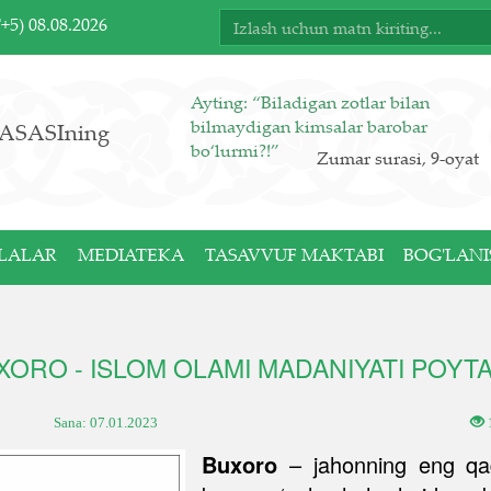
T+5)
08.08.2026
Ayting: “Biladigan zotlar bilan
bilmaydigan kimsalar barobar
ASASIning
bo‘lurmi?!”
Zumar surasi, 9-oyat
LALAR
MEDIATEKA
TASAVVUF MAKTABI
BOG'LANI
XORO - ISLOM OLAMI MADANIYATI POYTA
Sana:
07.01.2023
Buxoro
– jahonning eng qadi