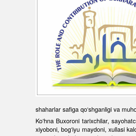
shaharlar safiga qoʻshganligi va muhof
Koʻhna Buxoroni tarixchilar, sayohat
xiyoboni, bogʻiyu maydoni, xullasi kal