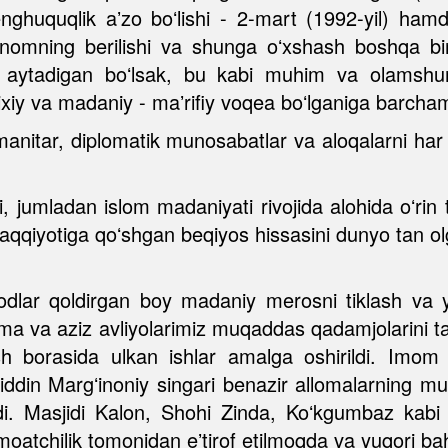
enghuquqlik aʼzo boʻlishi - 2-mart (1992-yil) ha
nomning berilishi va shunga oʻxshash boshqa bir
oq aytadigan boʻlsak, bu kabi muhim va olamshum
ixiy va madaniy - maʼrifiy voqea boʻlganiga barcha
manitar, diplomatik munosabatlar va aloqalarni har 
 jumladan islom madaniyati rivojida alohida oʻrin 
aqqiyotiga qoʻshgan beqiyos hissasini dunyo tan olga
dodlar qoldirgan boy madaniy merosni tiklash va ya
ma va aziz avliyolarimiz muqaddas qadamjolarini ta
sh borasida ulkan ishlar amalga oshirildi. Imo
in Margʻinoniy singari benazir allomalarning mub
ydi. Masjidi Kalon, Shohi Zinda, Koʻkgumbaz kabi
jamoatchilik tomonidan eʼtirof etilmoqda va yuqori 