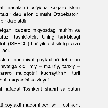
yat masalalari boʻyicha xalqaro islom
xti” deb eʼlon qilinishi Oʻzbekiston,
ir dalolatdir.
m etgan, xalqaro miqyosdagi muhim va
zli tashkilotdir. Uning tarkibidagi
oti (ISESCO) har yili tashkilotga aʼzo
ladi.
slom madaniyati poytaxtlari deb eʼlon
yatiga oid ilmiy – maʼrifiy, tarixiy –
araro muloqotni kuchaytirish, turli
hni maqsadini koʻzlaydi.
hi nafaqat Toshkent shahri va butun
ti poytaxti maqomi berilishi, Toshkent