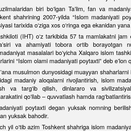
tuzilmalaridan biri boʻlgan Taʼlim, fan va madani
nt shahrining 2007-yilda “Islom madaniyati poyta
iyasi tarixida oʻziga xos oʻringa ega ekanidan yana b
shkiloti (IHT) oʻz tarkibida 57 ta mamlakatni ja
aʼsiri va ahamiyati tobora ortib borayotgan nufu
madaniyat masalalari boʻyicha Xalqaro islom tashkil
larini “Islom olami madaniyati poytaxti” deb eʼlon qi
nʼana musulmon dunyosidagi muayyan shaharlarni i
dagi madaniy aloqalarni rivojlantirish, islom madani
h va targʻib qilish, dinlararo va sivilizatsiyal
rakatini qoʻllab – quvvatlash hamda ragʻbatlantiris
adaniyati poytaxti degan yuksak nomning berilis
gan yuksak bahodir.
ch yil oʻtib azim Toshkent shahriga islom madaniya