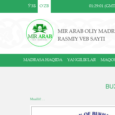
ЎЗБ
O'ZB
01:29:01 (GM
MIR ARAB OLIY MADR
RASMIY VEB SAYTI
MADRASA HAQIDA
YANGILIKLAR
MAQO
BU
Muallif: . .