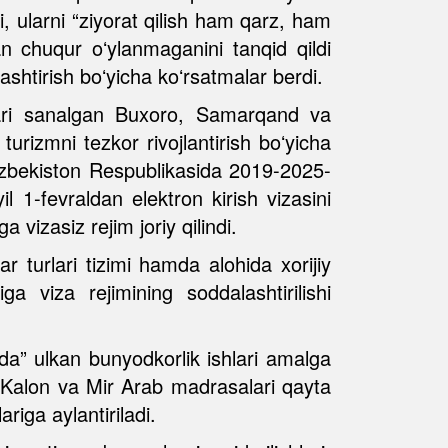
, ularni “ziyorat qilish ham qarz, ham
an chuqur oʻylanmaganini tanqid qildi
lashtirish boʻyicha koʻrsatmalar berdi.
alari sanalgan Buxoro, Samarqand va
urizmni tezkor rivojlantirish boʻyicha
Oʻzbekiston Respublikasida 2019-2025-
il 1-fevraldan elektron kirish vizasini
 vizasiz rejim joriy qilindi.
 turlari tizimi hamda alohida xorijiy
iga viza rejimining soddalashtirilishi
ida” ulkan bunyodkorlik ishlari amalga
i Kalon va Mir Arab madrasalari qayta
riga aylantiriladi.