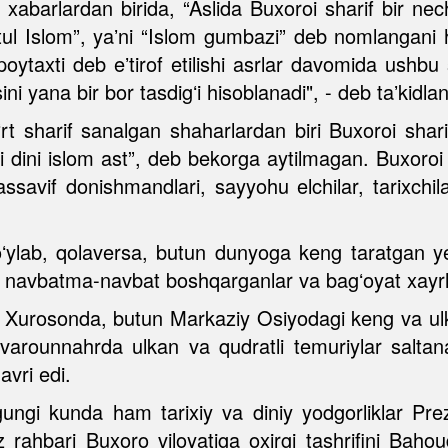
 xabarlardan birida, “Aslida Buxoroi sharif bir n
atul Islom”, yaʼni “Islom gumbazi” deb nomlangani
ytaxti deb eʼtirof etilishi asrlar davomida ushb
ini yana bir bor tasdigʻi hisoblanadi", - deb taʼkidla
 toʻrt sharif sanalgan shaharlardan biri Buxoroi s
i dini islom ast”, deb bekorga aytilmagan. Buxoroi
tassavif donishmandlari, sayyohu elchilar, tarixch
ʻylab, qolaversa, butun dunyoga keng taratgan ye
in, navbatma-navbat boshqarganlar va bagʻoyat xayrli
 Xurosonda, butun Markaziy Osiyodagi keng va ul
arounnahrda ulkan va qudratli temuriylar saltana
vri edi.
ugungi kunda ham tarixiy va diniy yodgorliklar Pr
iz rahbari Buxoro viloyatiga oxirgi tashrifini Ba