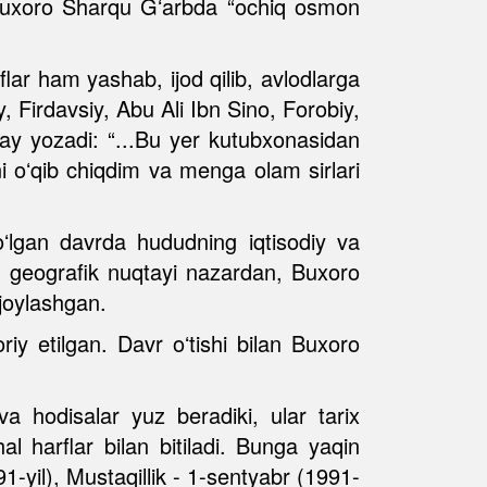
. Buxoro Sharqu Gʻarbda “ochiq osmon
lar ham yashab, ijod qilib, avlodlarga
Firdavsiy, Abu Ali Ibn Sino, Forobiy,
y yozadi: “...Bu yer kutubxonasidan
i oʻqib chiqdim va menga olam sirlari
ʻlgan davrda hududning iqtisodiy va
, geografik nuqtayi nazardan, Buxoro
joylashgan.
riy etilgan. Davr oʻtishi bilan Buxoro
 hodisalar yuz beradiki, ular tarix
l harflar bilan bitiladi. Bunga yaqin
1-yil), Mustaqillik - 1-sentyabr (1991-