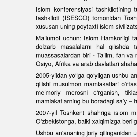
Islom konferensiyasi tashkilotining 
tashkiloti (ISESCO) tomonidan Toshke
xususan uning poytaxti islom sivilizats
Maʼlumot uchun: Islom Hamkorligi ta
dolzarb masalalarni hal qilishda t
muassasalardan biri - Taʼlim, fan va 
Osiyo, Afrika va arab davlatlari shahar
2005-yildan yoʻlga qoʻyilgan ushbu a
qilishi musulmon mamlakatlari oʻrtasi
meʼmoriy merosni oʻrganish, tiklas
mamlakatlarning bu boradagi saʼy – ha
2007-yil Toshkent shahriga islom m
Oʻzbekistonga, balki xalqimizga beril
Ushbu anʼananing joriy qilinganidan u