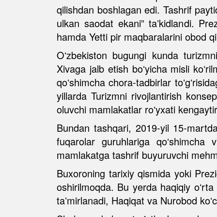
qilishdan boshlagan edi. Tashrif payt
ulkan saodat ekani” taʼkidlandi. Pre
hamda Yetti pir maqbaralarini obod qili
Oʻzbekiston bugungi kunda turizmni
Xivaga jalb etish boʻyicha misli koʻr
qoʻshimcha chora-tadbirlar toʻgʻrisi
yillarda Turizmni rivojlantirish konse
oluvchi mamlakatlar roʻyxati kengaytiri
Bundan tashqari, 2019-yil 15-martdan
fuqarolar guruhlariga qoʻshimcha viza
mamlakatga tashrif buyuruvchi mehmon
Buxoroning tarixiy qismida yoki Prezi
oshirilmoqda. Bu yerda haqiqiy oʻrta
taʼmirlanadi, Haqiqat va Nurobod koʻcha