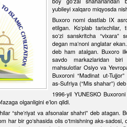
boy goʻzal shaharlaridan bi
yubileyi xalqaro miqyosda nis
Buxoro nomi dastlab IX asrd
etilgan. Koʻplab tarixchilar, 
soʻzi sanskritcha “vixara” s
degan maʼnoni anglatar ekan
deb ham atalgan. Buxoro ilk
savdo markazlaridan biri
mahsulotlar Osiyo va Yevropa
Buxoroni “Madinat ut-Tujjor”
as-Sufriya (“Mis shahar”) deb
1996-yil YUNESKO Buxoroni 
azaga olganligini eʼlon qildi.
chilar “sheʼriyat va afsonalar shahri” deb atagan. 
om har bir goʻshasida olis oʻtmishning aks-sadosi, 