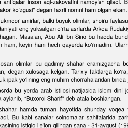
u antiqalar inson aql-zakovatini namoyish qiladi
ilvakor koʻzgusi” degan faxrli nomni ham olgan ekan.
mdor amirlar, balki buyuk olimlar, shoiru faylasuf
iyati eng yuksalgan oʻrta asrlarda Arkda Rudakiy, 
agan. Masalan, Abu Ali ibn Sino bu haqda bunda
din ham, keyin ham hech qayerda koʻrmadim. Ularn
asosan olimlar bu qadimiy shahar eramizgacha bo
, degan xulosaga kelgan. Tarixiy faktlarga koʻra
k ipak yoʻlining eng muhim chorrahalaridan birida 
srda bu yerda arab istilosi natijasida islom dini jo
aylanib, “Buxoroi Sharif” deb atala boshlangan.
a, shahar hamda tuman hayotida shunday voqea va
adi. Bu kabi sanalar solnomalar sahifalarida zarha
sining istiqloli eʼlon qilingan sana - 31-avgust (199