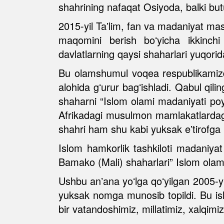
shahrining nafaqat Osiyoda, balki but
2015-yil Taʼlim, fan va madaniyat mas
maqomini berish boʻyicha ikkinchi 
davlatlarning qaysi shaharlari yuqorida
Bu olamshumul voqea respublikamizda 
alohida gʻurur bagʻishladi. Qabul qil
shaharni “Islom olami madaniyati poyt
Afrikadagi musulmon mamlakatlardag
shahri ham shu kabi yuksak eʼtirofga lo
Islom hamkorlik tashkiloti madaniyat
Bamako (Mali) shaharlari” Islom olami 
Ushbu anʼana yoʻlga qoʻyilgan 2005-y
yuksak nomga munosib topildi. Bu ish
bir vatandoshimiz, millatimiz, xalqi