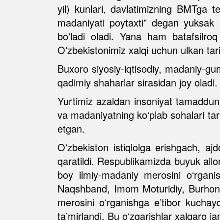
yil) kunlari, davlatimizning BMTga t
madaniyati poytaxti” degan yuksak 
boʻladi oladi. Yana ham batafsilr
Oʻzbekistonimiz xalqi uchun ulkan tar
Buxoro siyosiy-iqtisodiy, madaniy-gu
qadimiy shaharlar sirasidan joy oladi.
Yurtimiz azaldan insoniyat tamadduni,
va madaniyatning koʻplab sohalari tar
etgan.
Oʻzbekiston istiqlolga erishgach, aj
qaratildi. Respublikamizda buyuk allo
boy ilmiy-madaniy merosini oʻrgani
Naqshband, Imom Moturidiy, Burhonidd
merosini oʻrganishga eʼtibor kucha
taʼmirlandi. Bu oʻzgarishlar xalqaro 