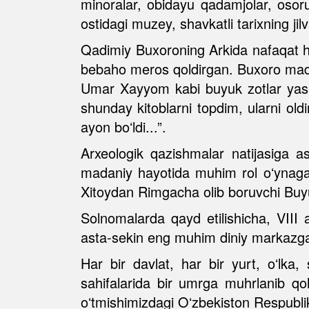
minoralar, obidayu qadamjolar, osor
ostidagi muzey, shavkatli tarixning j
Qadimiy Buxoroning Arkida nafaqat huk
bebaho meros qoldirgan. Buxoro madan
Umar Xayyom kabi buyuk zotlar yash
shunday kitoblarni topdim, ularni ol
ayon boʻldi...”.
Arxeologik qazishmalar natijasiga 
madaniy hayotida muhim rol oʻynagan
Xitoydan Rimgacha olib boruvchi Buyu
Solnomalarda qayd etilishicha, VIII a
asta-sekin eng muhim diniy markazga 
Har bir davlat, har bir yurt, oʻlk
sahifalarida bir umrga muhrlanib qol
oʻtmishimizdagi Oʻzbekiston Respublika