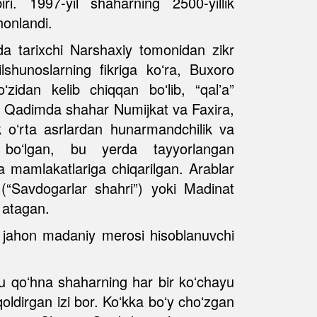
ri. 1997-yil shaharning 2500-yillik
honlandi.
a tarixchi Narshaxiy tomonidan zikr
tilshunoslarning fikriga koʻra, Buxoro
oʻzidan kelib chiqqan boʻlib, “qalʼa”
. Qadimda shahar Numijkat va Faxira,
 oʻrta asrlardan hunarmandchilik va
 boʻlgan, bu yerda tayyorlangan
 mamlakatlariga chiqarilgan. Arablar
 (“Savdogarlar shahri”) yoki Madinat
 atagan.
jahon madaniy merosi hisoblanuvchi
Bu qoʻhna shaharning har bir koʻchayu
qoldirgan izi bor. Koʻkka boʻy choʻzgan