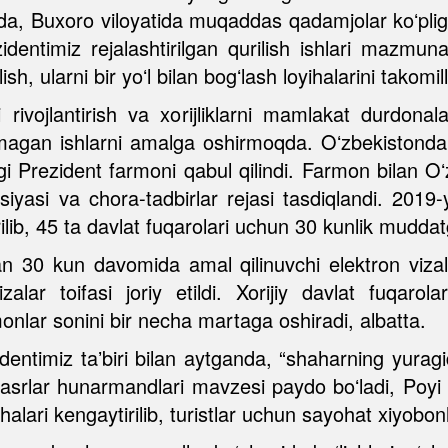
ida, Buxoro viloyatida muqaddas qadamjolar koʻpligi
zidentimiz rejalashtirilgan qurilish ishlari mazmun
sh, ularni bir yoʻl bilan bogʻlash loyihalarini takomil
 rivojlantirish va xorijliklarni mamlakat durdon
ilmagan ishlarni amalga oshirmoqda. Oʻzbekistonda t
dagi Prezident farmoni qabul qilindi. Farmon bilan 
psiyasi va chora-tadbirlar rejasi tasdiqlandi. 2019-y
lib, 45 ta davlat fuqarolari uchun 30 kunlik muddatga
 30 kun davomida amal qilinuvchi elektron vizalar
lar toifasi joriy etildi. Xorijiy davlat fuqarolar
lar sonini bir necha martaga oshiradi, albatta.
dentimiz taʼbiri bilan aytganda, “shaharning yurag
 asrlar hunarmandlari mavzesi paydo boʻladi, Poy
lari kengaytirilib, turistlar uchun sayohat xiyobonla