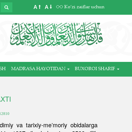
A
A
Ko‘zi zaiflar uchun
SH
MADRASA HAYOTIDAN
BUXOROI SHARIF
XTI
12810
miy va tarixiy-meʼmoriy obidalarga