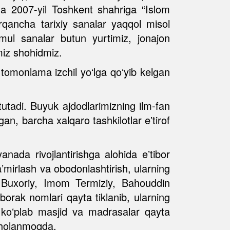
mda 2007-yil Toshkent shahriga “Islom
qancha tarixiy sanalar yaqqol misol
ul sanalar butun yurtimiz, jonajon
miz shohidmiz.
tomonlama izchil yoʻlga qoʻyib kelgan
tutadi. Buyuk ajdodlarimizning ilm-fan
n, barcha xalqaro tashkilotlar eʼtirof
nada rivojlantirishga alohida eʼtibor
ʼmirlash va obodonlashtirish, ularning
m Buxoriy, Imom Termiziy, Bahouddin
orak nomlari qayta tiklanib, ularning
 koʻplab masjid va madrasalar qayta
baholanmoqda.