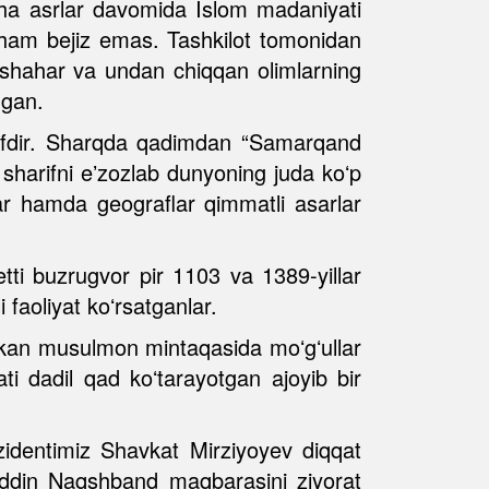
echa asrlar davomida Islom madaniyati
 ham bejiz emas. Tashkilot tomonidan
u shahar va undan chiqqan olimlarning
ngan.
harifdir. Sharqda qadimdan “Samarqand
 sharifni eʼzozlab dunyoning juda koʻp
ilar hamda geograflar qimmatli asarlar
tti buzrugvor pir 1103 va 1389-yillar
 faoliyat koʻrsatganlar.
kan musulmon mintaqasida moʻgʻullar
ti dadil qad koʻtarayotgan ajoyib bir
ezidentimiz Shavkat Mirziyoyev diqqat
houddin Naqshband maqbarasini ziyorat