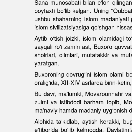
Sana munosabati bilan eʼlon qilingan
poytaxti boʻlib kelgan. Uning “Qubb
ushbu shaharning Islom madaniyati po
islom sivilizatsiyasiga qoʻshgan hissas
Aytib oʻtish joizki, islom olamidagi
sayqali roʻi zamin ast, Buxoro quvvat
shoirlari, olimlari, mutafakkir va mu
yaratgan.
Buxoroning dovrugʻini islom olami bo
oraligʻida, XII-XIV asrlarda birin-ket
Bu davr, maʼlumki, Movarounnahr va
zulmi va istibdodi barham topib, Mov
maʼnaviy hamda madaniy uygʻonish da
Alohida taʼkidlab, aytish kerakki, b
eʼtiborida boʻlib kelmoqda. Davlatim