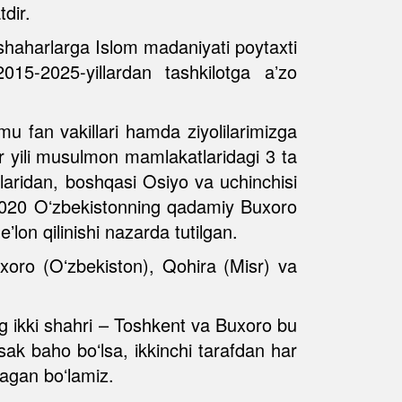
dir.
 shaharlarga Islom madaniyati poytaxti
015-2025-yillardan tashkilotga aʼzo
u fan vakillari hamda ziyolilarimizga
ar yili musulmon mamlakatlaridagi 3 ta
tlaridan, boshqasi Osiyo va uchinchisi
2020 Oʻzbekistonning qadamiy Buxoro
ʼlon qilinishi nazarda tutilgan.
uxoro (Oʻzbekiston), Qohira (Misr) va
g ikki shahri – Toshkent va Buxoro bu
ak baho boʻlsa, ikkinchi tarafdan har
magan boʻlamiz.