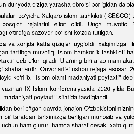
un dunyoda oʻziga yarasha obroʻsi borligidan dalolat
alalari boʻyicha Xalqaro islom tashkiloti (ISESCO)
bosqich rejalarini eʼlon qildi. Unga muvofiq 2
gi eʼtirofga sazovor boʻlishi koʻzda tutilgan.
va xorijda katta qiziqish uygʻotdi, xalqimizga, ilm
ingan tartibga muvofiq, Islom hamkorlik tashkiloti h
axti” deb eʼlon qiladi. Ularning biri arab mamlaka
i shaharlardir. Quvonarlisi ushbu rejaga asosan 
yiq koʻrilib, “Islom olami madaniyati poytaxti” deb e
 vazirlari IX Islom konferensiyasida 2020-yilda B
madaniyati poytaxti” sifatida tasdiqlandi.
ildan beri oʻtgan davrda jonajon Oʻzbekistonimiznin
 bir tarafdan tariximizga berilgan munosib va yuks
miz uchun ham gʻurur, hamda sharaf desak, xato qil