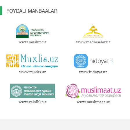
FOYDALI MANBAALAR
www.muslim.uz
www.madrasalar.uz
www.muxlis.uz
www.hidoyat.uz
www.vakillik.uz
www.muslimaat.uz