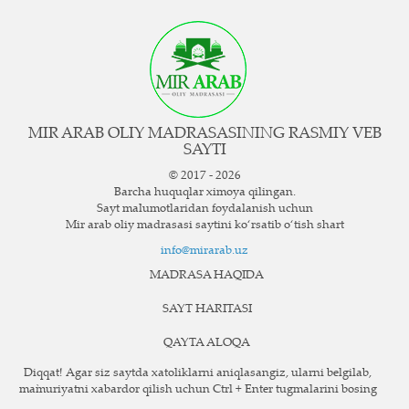
MIR ARAB OLIY MADRASASINING RASMIY VEB
SAYTI
© 2017 - 2026
Barcha huquqlar ximoya qilingan.
Sayt ma`lumotlaridan foydalanish uchun
Mir arab oliy madrasasi saytini ko‘rsatib o‘tish shart
info@mirarab.uz
MADRASA HAQIDA
SAYT HARITASI
QAYTA ALOQA
Diqqat! Agar siz saytda xatoliklarni aniqlasangiz, ularni belgilab,
ma`muriyatni xabardor qilish uchun Ctrl + Enter tugmalarini bosing