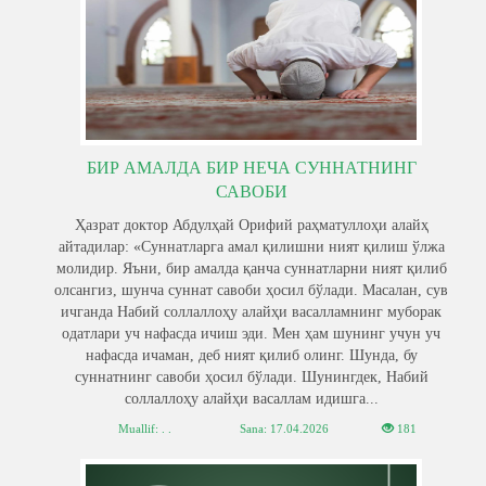
БИР АМАЛДА БИР НЕЧА СУННАТНИНГ
САВОБИ
Ҳазрат доктор Абдулҳай Орифий раҳматуллоҳи алайҳ
айтадилар: «Суннатларга амал қилишни ният қилиш ўлжа
молидир. Яъни, бир амалда қанча суннатларни ният қилиб
олсангиз, шунча суннат савоби ҳосил бўлади. Масалан, сув
ичганда Набий соллаллоҳу алайҳи васалламнинг муборак
одатлари уч нафасда ичиш эди. Мен ҳам шунинг учун уч
нафасда ичаман, деб ният қилиб олинг. Шунда, бу
суннатнинг савоби ҳосил бўлади. Шунингдек, Набий
соллаллоҳу алайҳи васаллам идишга...
Muallif: . .
Sana:
17.04.2026
181