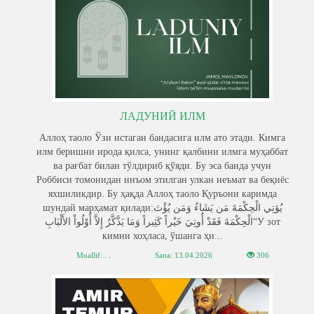
ЛАДУНИЙ ИЛМ
Аллоҳ таоло Ўзи истаган бандасига илм ато этади. Кимга
илм беришни ирода қилса, унинг қалбини илмга муҳаббат
ва рағбат билан тўлдириб қўяди. Бу эса банда учун
Роббиси томонидан инъом этилган улкан неъмат ва беқиёс
яхшиликдир. Бу ҳақда Аллоҳ таоло Қуръони каримда
шундай марҳамат қилади:يُؤتِي الْحِكْمَةَ مَن يَشَاءُ وَمَن يُؤْتَ
الْحِكْمَةَ فَقَدْ أُوتِيَ خَيْراً كَثِيراً وَمَا يَذَّكَّرُ إِلاَّ أُوْلُواْ الأَلْبَابِ“У зот
кимни хоҳласа, ўшанга ҳи...
Muallif: . .
Sana:
13.04.2026
306