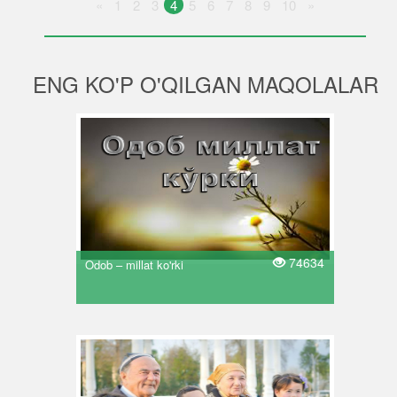
«
1
2
3
4
5
6
7
8
9
10
»
ENG KO'P O'QILGAN MAQOLALAR
74634
Odob – millat ko'rki