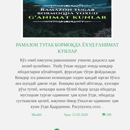
РАМАЗОН ТУГАБ БОРМОҚДА ЁХУД ҒАНИМАТ
КУНЛАР
Кўз очиб юмгунча рамазоннинг учинчи даҳасига ҳам
келиб қолибмиз. Ушбу ўткан муддат ичида кимдир
ибодатларни кўпайтириб, фурсатдан тўғри фойдаланди.
Кимдир эса рамазон келишидан олдин қандай юрган бўлса
ана шундай давом этди. Бошқача қилиб айтганда, кунлари
рўза тутиб, кечалари қоим бўлиб бедор ҳолда ибодатда
мустаҳкам турган одамнинг ҳам куни ўтди, ибодатда
сусткашлик қилиб, вақтини бекор ўтказган одамнинг ҳам
куни ўтди.Қадрдоним, Расулуллоҳ солл...
Muallif: . .
Sana:
12.03.2026
280