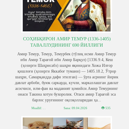
СОҲИБҚИРОН АМИР ТЕМУР (1336-1405)
ТАВАЛЛУДИНИНГ 690 ЙИЛЛИГИ
Амир Темур, Темур, Темурбек (тўлиқ исми Амир Темур
ибн Амир Тарағой ибн Амир Барқул) [1336.9.4, Кеш
(ҳозирги Шаҳрисабз) шаҳри яқинидаги Хожа Илғор
қишлоғи (ҳозирги Яккабоғ тумани) — 1405.18.2, Ўтрор
шаҳри, Самарқандда дафн этилган) — ўрта асрнинг йирик
давлат арбоби, буюк саркарда, кучли, марказлашган давлат
асосчиси, илм-фан ва маданият ҳомийси.Амир Темурнинг
онаси Такина хотун бухоролик. Отаси амир Тарағой эса
барлос уруғининг оқсоқолларидан ҳа...
Muallif: . .
Sana:
09.04.2026
535