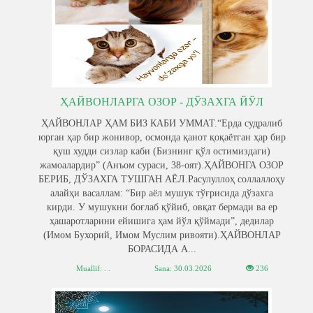
ҲАЙВОНЛАРГА ОЗОР - ДЎЗАХГА ЙЎЛ
ҲАЙВОНЛАР ҲАМ БИЗ КАБИ УММАТ.“Ерда судралиб
юрган ҳар бир жонивор, осмонда қанот қоқаётган ҳар бир
қуш худди сизлар каби (Бизнинг қўл остимиздаги)
жамоалардир” (Анъом сураси, 38-оят).ҲАЙВОНГА ОЗОР
БЕРИБ, ДЎЗАХГА ТУШГАН АЁЛ.Расулуллоҳ соллаллоҳу
алайҳи васаллам: “Бир аёл мушук тўғрисида дўзахга
кирди. У мушукни боғлаб қўйиб, овқат бермади ва ер
ҳашаротларини ейишига ҳам йўл қўймади”, дедилар
(Имом Бухорий, Имом Муслим ривояти).ҲАЙВОНЛАР
БОРАСИДА А...
Muallif: . .
Sana:
30.03.2026
236