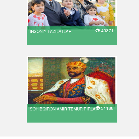
40371
INSONIY FAZILATLAR
31188
SOHIBQIRON AMIR TEMUR PIRLARI