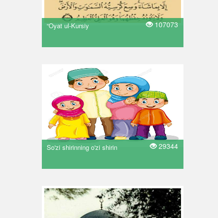
107073
“Oyat ul-Kursiy
29344
So'zi shirinning o'zi shirin