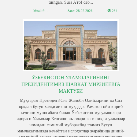
tushgan. Sura A’rof deb...
Muallif: . .
Sana:
28.02.2026
284
ЎЗБЕКИСТОН УЛАМОЛАРИНИНГ
ПРЕЗИДЕНТИМИЗ ШАВКАТ МИРЗИЁЕВГА
МАКТУБИ
Муҳтарам Президент!Сиз Жаноби Олийларини ва Сиз
орқали бутун халқимизни муқаддас Рамазон ойи кириб
келгани муносабати билан Ўзбекистон мусулмонлари
идораси Уламолар Кенгаши аъзолари ва таниқли уламолар
номидан самимий муборакбод этамиз.Бугун
мамлакатимизда кечаётган ислоҳотлар жараёнида диний-