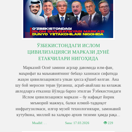
ЎЗБЕКИСТОНДАГИ ИСЛОМ
ЦИВИЛИЗАЦИЯСИ МАРКАЗИ ДУНЁ
ЕТАКЧИЛАРИ НИГОҲИДА
Марказий Осиё замини асрлар давомида илм-фан,
маърифат ва маънавиятнинг бебаҳо хазинаси сифатида
жаҳон цивилизациясига улкан ҳисса қўшиб келган. Ана
шу бой меросни теран ўрганиш, асраб-авайлаш ва келажак
авлодларга етказиш йўлида барпо этилган Ўзбекистондаги
Ислом цивилизацияси маркази – бу нафақат йирик
меъморий мажмуа, балки илмий-тадқиқот
инфратузилмаси, илғор музей технологиялари, замонавий
кутубхона, миллий ва халқаро архив тизими ҳамда рақа...
Muallif: . .
Sana:
17.03.2026
229