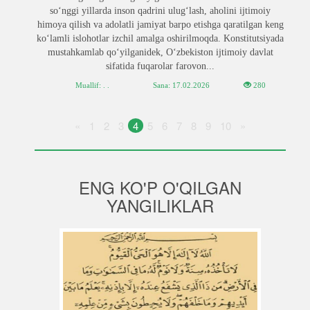
soʻnggi yillarda inson qadrini ulugʻlash, aholini ijtimoiy
himoya qilish va adolatli jamiyat barpo etishga qaratilgan keng
koʻlamli islohotlar izchil amalga oshirilmoqda. Konstitutsiyada
mustahkamlab qoʻyilganidek, Oʻzbekiston ijtimoiy davlat
sifatida fuqarolar farovon...
Muallif: . .
Sana:
17.02.2026
280
«
1
2
3
4
5
6
7
8
9
10
»
ENG KO'P O'QILGAN
YANGILIKLAR