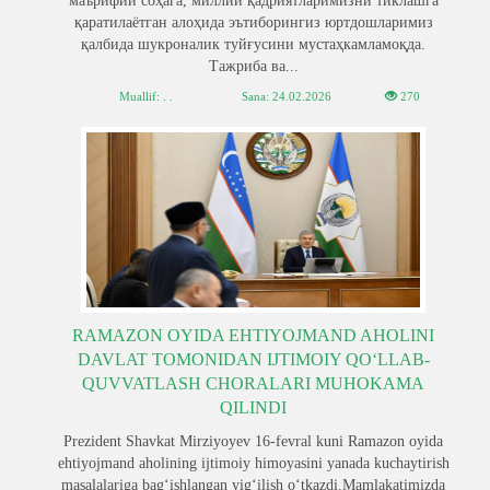
маърифий соҳага, миллий қадриятларимизни тиклашга
қаратилаётган алоҳида эътиборингиз юртдошларимиз
қалбида шукроналик туйғусини мустаҳкамламоқда.
Тажриба ва...
Muallif: . .
Sana:
24.02.2026
270
RAMAZON OYIDA EHTIYOJMAND AHOLINI
DAVLAT TOMONIDAN IJTIMOIY QOʻLLAB-
QUVVATLASH CHORALARI MUHOKAMA
QILINDI
Prezident Shavkat Mirziyoyev 16-fevral kuni Ramazon oyida
ehtiyojmand aholining ijtimoiy himoyasini yanada kuchaytirish
masalalariga bagʻishlangan yigʻilish oʻtkazdi.Mamlakatimizda