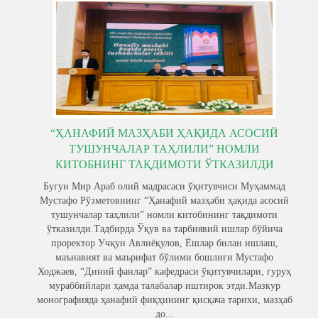
“ҲАНАФИЙ МАЗҲАБИ ҲАҚИДА АСОСИЙ
ТУШУНЧАЛАР ТАҲЛИЛИ” НОМЛИ
КИТОБНИНГ ТАҚДИМОТИ ЎТКАЗИЛДИ
Бугун Мир Араб олий мадрасаси ўқитувчиси Муҳаммад
Мустафо Рўзметовнинг “Ҳанафий мазҳаби ҳақида асосий
тушунчалар таҳлили” номли китобининг тақдимоти
ўтказилди.Тадбирда Ўқув ва тарбиявий ишлар бўйича
проректор Учқун Авлиёқулов, Ёшлар билан ишлаш,
маънавият ва маърифат бўлими бошлиғи Мустафо
Ходжаев, “Диний фанлар” кафедраси ўқитувчилари, гуруҳ
мураббийлари ҳамда талабалар иштирок этди.Мазкур
монографияда ҳанафий фиқҳининг қисқача тарихи, мазҳаб
до...