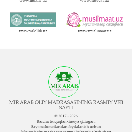
www.muxlis.uz
www.hidoyat.uz
www.vakillik.uz
www.muslimaat.uz
MIR ARAB OLIY MADRASASINING RASMIY VEB
SAYTI
© 2017 - 2026
Barcha huquqlar ximoya qilingan.
Sayt ma`lumotlaridan foydalanish uchun