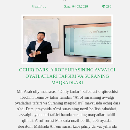
Muallif: . .
Sana:
04.03.2026
293
OCHIQ DARS. A’ROF SURASINING AVVALGI
OYATLATLARI TAFSIRI VA SURANING
MAQSADLARI
Mir Arab oliy madrasasi “Diniy fanlar” kafedrasi o‘qituvchisi
Ibrohim Temirov tafsir fanidan “A’rof surasining avvalgi
oyatlatlari tafsiri va Suraning maqsadlari” mavzusida ochiq dars
o‘tdi.Dars jarayonida A’rof surasining nozil bo‘lish sabablari,
avvalgi oyatlatlari tafsiri hamda suraning maqsadlari tahlil
qilindi. A’rof surasi Makkada nozil bo‘lib, 206 oyatdan
iboratdir. Makkada An’om surasi kabi jahriy da’vat yillarida