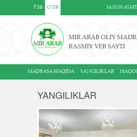
ЎЗБ
O'ZB
14:32:05 (GM
MIR ARAB OLIY MADR
RASMIY VEB SAYTI
MADRASA HAQIDA
YANGILIKLAR
MAQO
YANGILIKLAR