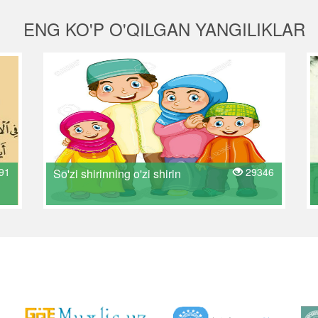
ENG KO'P O'QILGAN YANGILIKLAR
91
29346
So'zi shirinning o'zi shirin