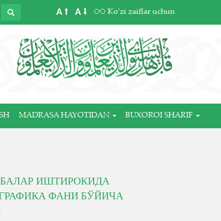
A
A
Ko‘zi zaiflar uchun
SH
MADRASA HAYOTIDAN
BUXOROI SHARIF
АБАЛАР ИШТИРОКИДА
ИГРАФИКА ФАНИ БЎЙИЧА
.