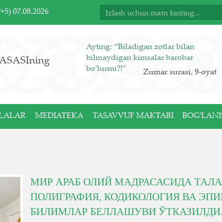
T+5)
07.08.2026
Ayting: “Biladigan zotlar bilan
bilmaydigan kimsalar barobar
ASASIning
bo‘lurmi?!”
Zumar surasi, 9-oyat
LALAR
MEDIATEKA
TASAVVUF MAKTABI
BOG'LANI
МИР АРАБ ОЛИЙ МАДРАСАСИДА ТАЛ
ПОЛИГРАФИЯ, КОДИКОЛОГИЯ ВА ЭП
БИЛИМЛАР БЕЛЛАШУВИ ЎТКАЗИЛДИ