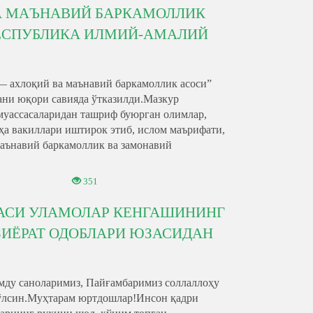
А МАЪНАВИЙ БАРКАМОЛЛИК
РЕСПУБЛИКА ИЛМИЙ-АМАЛИЙ
— ахлоқий ва маънавий баркамоллик асоси”
ани юқори савияда ўтказилди.Мазкур
муассасаларидан ташриф буюрган олимлар,
ҳа вакиллари иштирок этиб, ислом маърифати,
маънавий баркамоллик ва замонавий
351
АСИ УЛАМОЛАР КЕНГАШИНИНГ
ЗИЁРАТ ОДОБЛАРИ ЮЗАСИДАН
мду саноларимиз, Пайғамбаримиз соллаллоҳу
бўлсин.Муҳтарам юртдошлар!Инсон қадри