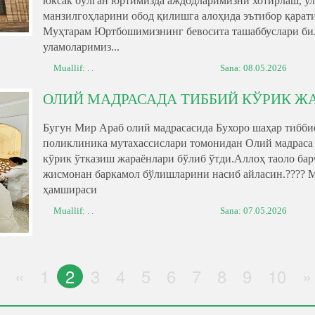
юксак бўлган юртимизда аждодларимизни хотирлаш, ул
манзилгоҳларини обод қилишга алоҳида эътибор қарати
Муҳтарам Юртбошимизнинг бевосита ташаббуслари била
уламоларимиз...
Muallif: . .
Sana:
08.05.2026
ОЛИЙ МАДРАСАДА ТИББИЙ КЎРИК Ж
Бугун Мир Араб олий мадрасасида Бухоро шаҳар тибби
поликлиника мутахассислари томонидан Олий мадраса
кўрик ўтказиш жараёнлари бўлиб ўтди.Аллоҳ таоло бар
жисмонан баркамол бўлишларини насиб айласин.???? 
ҳамшираси
Muallif: . .
Sana:
07.05.2026
«
1
2
3
4
5
6
7
8
9
10
»