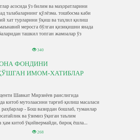
лар асосида ўз билим ва маҳоратларини
ад талабаларнинг қўлёзма. тошбосма каби
й хат турларини ўқиш ва таҳлил қилиш
маънавий меросга бўлган қизиқишни янада
баларидан ташкил топган жамоалар ўз
340
ХОНА ФОНДИНИ
ҚЎШГАН ИМОМ-ХАТИБЛАР
иденти Шавкат Мирзиёев раислигида
да китоб мутолаасини тарғиб қилиш масаласи
а раҳбарлар - Бош вазирдан бошлаб, туманлар
ўрсатайлик ва ўзимиз ўқиган таълим
а ҳам китоб ўқийвермайди, бироқ ёшла...
268