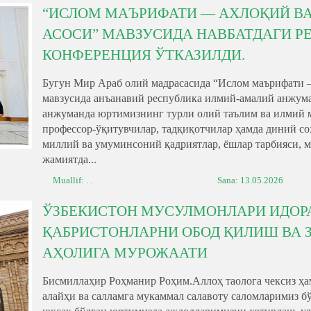
“ИСЛОМ МАЪРИФАТИ — АХЛОҚИЙ В
АСОСИ” МАВЗУСИДА НАВБАТДАГИ 
КОНФЕРЕНЦИЯ ЎТКАЗИЛДИ.
Бугун Мир Араб олий мадрасасида “Ислом маърифати 
мавзусида анъанавий республика илмий-амалий анжум
анжуманда юртимизнинг турли олий таълим ва илмий 
профессор-ўқитувчилар, тадқиқотчилар ҳамда диний со
миллий ва умуминсоний қадриятлар, ёшлар тарбияси, 
жамиятда...
Muallif: . .
Sana:
13.05.2026
ЎЗБЕКИСТОН МУСУЛМОНЛАРИ ИДОР
ҚАБРИСТОНЛАРНИ ОБОД ҚИЛИШ ВА 
АҲОЛИГА МУРОЖААТИ
Бисмиллаҳир Роҳманир Роҳим.Аллоҳ таолога чексиз ҳа
алайҳи ва салламга мукаммал салавоту саломларимиз 