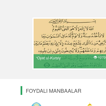
1070
“Oyat ul-Kursiy
FOYDALI MANBAALAR