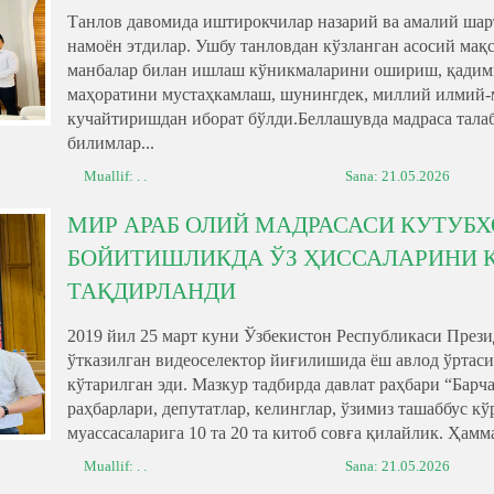
Танлов давомида иштирокчилар назарий ва амалий шарт
намоён этдилар. Ушбу танловдан кўзланган асосий мақс
манбалар билан ишлаш кўникмаларини ошириш, қадими
маҳоратини мустаҳкамлаш, шунингдек, миллий илмий-
кучайтиришдан иборат бўлди.Беллашувда мадраса тала
билимлар...
Muallif: . .
Sana:
21.05.2026
МИР АРАБ ОЛИЙ МАДРАСАСИ КУТУБ
БОЙИТИШЛИКДА ЎЗ ҲИССАЛАРИНИ 
ТАҚДИРЛАНДИ
2019 йил 25 март куни Ўзбекистон Республикаси През
ўтказилган видеоселектор йиғилишида ёш авлод ўртаси
кўтарилган эди. Мазкур тадбирда давлат раҳбари “Барч
раҳбарлари, депутатлар, келинглар, ўзимиз ташаббус к
муассасаларига 10 та 20 та китоб совға қилайлик. Ҳамм
Muallif: . .
Sana:
21.05.2026