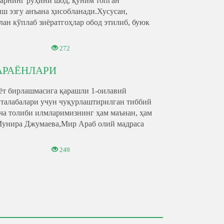
арнинг руҳини шод, қўним топган
ш эзгу анъана ҳисобланади.Хусусан,
н кўплаб зиёратгоҳлар обод этилиб, буюк
272
АРАЁНЛАРИ
ёт бирлашмасига қарашли 1-оилавий
 талабалари учун чуқурлаштирилган тиббий
ча толиби илмларимизнинг ҳам маънан, ҳам
Мунира Джумаева,Мир Араб олий мадраса
249