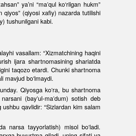
ahsan” ya’ni “maʼqul koʻrilgan hukm”
 qiyos” (qiyosi xafiy) nazarda tutilishi
y) tushunilgani kabi.
alayhi vasallam: “Xizmatchining haqini
rish ijara shartnomasining shariatda
sligini taqozo etardi. Chunki shartnoma
li mavjud boʻlmaydi.
nday. Qiyosga koʻra, bu shartnoma
 narsani (bayʼul-maʼdum) sotish deb
g ushbu qavlidir: “Sizlardan kim salam
a narsa tayyorlatish) misol boʻladi.
arxga buyurtma qiladi, uning sifati va