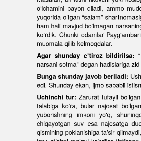
oʻlchamini bayon qiladi, ammo mudda
yuqorida o’tgan “salam” shartnomasig
ham hali mavjud boʻlmagan narsaning sa
koʻrdik. Chunki odamlar Paygʻambari
muomala qilib kelmoqdalar.
Agar shunday eʼtiroz bildirilsa:
“B
narsani sotma” degan hadislariga zi
Bunga shunday javob beriladi:
Ushb
edi. Shunday ekan, ijmo sababli istis
Uchinchi tur:
Zarurat tufayli boʻlgan
talabiga koʻra, bular najosat boʻlg
yuborishning imkoni yoʻq, shuning
chiqayotgan suv esa najosatga duch
qismining poklanishiga taʼsir qilmayd
tark etishni maʼqul koʻrdilar (istihson