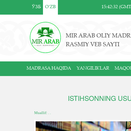
ЎЗБ
O'ZB
15:42:32 (GM
MIR ARAB OLIY MADR
RASMIY VEB SAYTI
MADRASA HAQIDA
YANGILIKLAR
MAQO
ISTIHSONNING USU
Muallif: . .