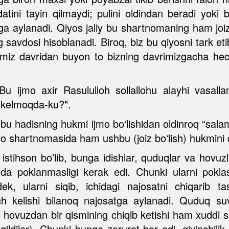
tini tayin qilmaydi; pulini oldindan beradi yoki
a aylanadi. Qiyos jaliy bu shartnomaning ham joiz 
vdosi hisoblanadi. Biroq, biz bu qiyosni tark etib,
miz davridan buyon to bizning davrimizgacha hech
u ijmo axir Rasululloh sollallohu alayhi vasall
d kelmoqda-ku?".
u hadisning hukmi ijmo boʻlishidan oldinroq “salam
no shartnomasida ham ushbu (joiz boʻlish) hukmini 
 istihson bo’lib, bunga idishlar, quduqlar va hovuzl
anda poklanmasligi kerak edi. Chunki ularni pokl
dek, ularni siqib, ichidagi najosatni chiqarib 
 kelishi bilanoq najosatga aylanadi. Quduq suvin
i, hovuzdan bir qismining chiqib ketishi ham xuddi
 qildilar). Chunki bunga zarurat bor edi, qiyinchili