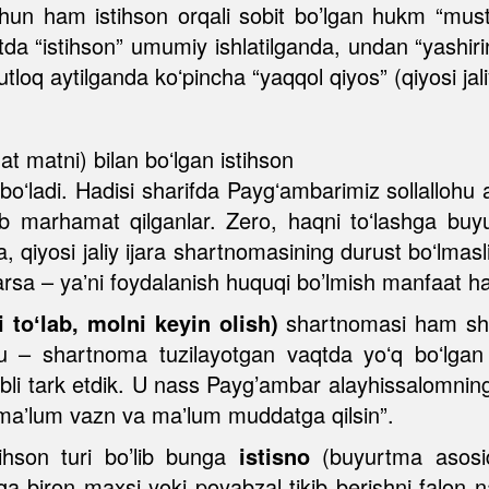
hun ham istihson orqali sobit bo’lgan hukm “must
tda “istihson” umumiy ishlatilganda, undan “yashirin
tloq aytilganda koʻpincha “yaqqol qiyos” (qiyosi jali
 matni) bilan boʻlgan istihson
oʻladi. Hadisi sharifda Paygʻambarimiz sollallohu 
eb marhamat qilganlar. Zero, haqni toʻlashga buyu
sa, qiyosi jaliy ijara shartnomasining durust boʻlma
arsa – yaʼni foydalanish huquqi bo’lmish manfaat ha
 toʻlab, molni keyin olish)
shartnomasi ham shu
 bu – shartnoma tuzilayotgan vaqtda yoʻq boʻlgan
abli tark etdik. U nass Payg’ambar alayhissalomnin
 maʼlum vazn va maʼlum muddatga qilsin”.
ihson turi bo’lib bunga
istisno
(buyurtma asosid
bga biron maxsi yoki poyabzal tikib berishni falon n