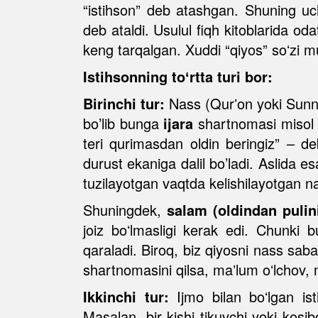
“istihson” deb atashgan. Shuning uc
deb ataldi. Usulul fiqh kitoblarida oda
keng tarqalgan. Xuddi “qiyos” soʻzi mu
Istihsonning toʻrtta turi bor:
Birinchi tur:
Nass (Qurʼon yoki Sunnat
bo’lib bunga
ijara
shartnomasi misol b
teri qurimasdan oldin beringiz” – d
durust ekaniga dalil bo’ladi. Aslida e
tuzilayotgan vaqtda kelishilayotgan n
Shuningdek,
salam (oldindan pulini
joiz boʻlmasligi kerak edi. Chunki
qaraladi. Biroq, biz qiyosni nass sab
shartnomasini qilsa, maʼlum oʻlchov,
Ikkinchi tur:
Ijmo bilan boʻlgan ist
Masalan, bir kishi tikuvchi yoki kosi