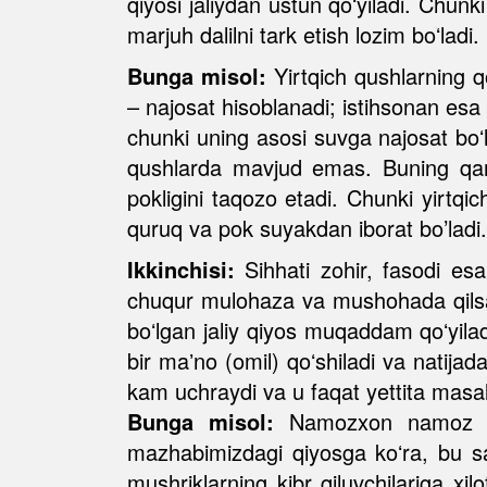
qiyosi jaliydan ustun qoʻyiladi. Chunki
marjuh dalilni tark etish lozim boʻladi.
Bunga misol:
Yirtqich qushlarning qo
– najosat hisoblanadi; istihsonan esa –
chunki uning asosi suvga najosat boʻlg
qushlarda mavjud emas. Buning qarsh
pokligini taqozo etadi. Chunki yirtqic
quruq va pok suyakdan iborat bo’ladi.
Ikkinchisi:
Sihhati zohir, fasodi esa 
chuqur mulohaza va mushohada qilsak,
boʻlgan jaliy qiyos muqaddam qoʻyila
bir maʼno (omil) qoʻshiladi va natijad
kam uchraydi va u faqat yettita masa
Bunga misol:
Namozxon namoz ichi
mazhabimizdagi qiyosga koʻra, bu sa
mushriklarning kibr qiluvchilariga xi