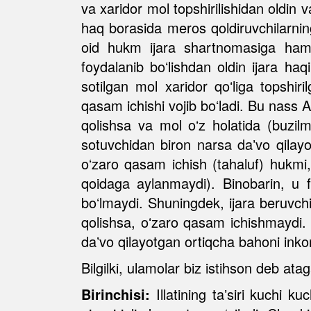
va xaridor mol topshirilishidan oldin 
haq borasida meros qoldiruvchilarnin
oid hukm ijara shartnomasiga ham ta
foydalanib boʻlishdan oldin ijara ha
sotilgan mol xaridor qoʻliga topshir
qasam ichishi vojib boʻladi. Bu nass Al
qolishsa va mol oʻz holatida (buzil
sotuvchidan biron narsa daʼvo qilayo
oʻzaro qasam ichish (tahaluf) hukm
qoidaga aylanmaydi). Binobarin, u f
boʻlmaydi. Shuningdek, ijara beruvchi 
qolishsa, oʻzaro qasam ichishmaydi. 
daʼvo qilayotgan ortiqcha bahoni inkor
Bilgilki, ulamolar biz istihson deb ata
Birinchisi:
Illatining taʼsiri kuchi k