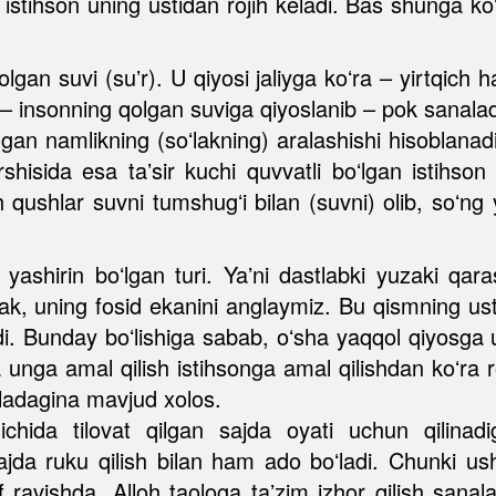
 istihson uning ustidan rojih keladi. Bas shunga koʻ
lgan suvi (suʼr). U qiyosi jaliyga koʻra – yirtqich
 insonning qolgan suviga qiyoslanib – pok sanaladi. 
an namlikning (soʻlakning) aralashishi hisoblanadi. H
isida esa taʼsir kuchi quvvatli boʻlgan istihson 
h qushlar suvni tumshugʻi bilan (suvni) olib, soʻng
yashirin boʻlgan turi. Yaʼni dastlabki yuzaki qara
 uning fosid ekanini anglaymiz. Bu qismning ustid
di. Bunday boʻlishiga sabab, oʻsha yaqqol qiyosga
a unga amal qilish istihsonga amal qilishdan koʻra r
ladagina mavjud xolos.
da tilovat qilgan sajda oyati uchun qilinadiga
jda ruku qilish bilan ham ado boʻladi. Chunki us
lof ravishda, Alloh taologa taʼzim izhor qilish san