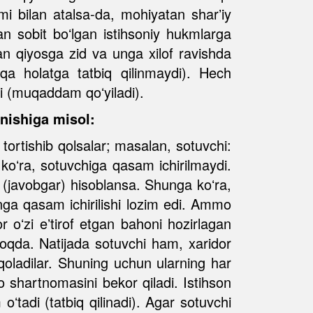
omi bilan atalsa-da, mohiyatan sharʼiy
n sobit boʻlgan istihsoniy hukmlarga
an qiyosga zid va unga xilof ravishda
a holatga tatbiq qilinmaydi). Hech
di (muqaddam qoʻyiladi).
inishiga misol:
tortishib qolsalar; masalan, sotuvchi:
 koʻra, sotuvchiga qasam ichirilmaydi.
r (javobgar) hisoblansa. Shunga koʻra,
unga qasam ichirilishi lozim edi. Ammo
 oʻzi eʼtirof etgan bahoni hozirlagan
moqda. Natijada sotuvchi ham, xaridor
oladilar. Shuning uchun ularning har
 shartnomasini bekor qiladi. Istihson
ʻtadi (tatbiq qilinadi). Agar sotuvchi