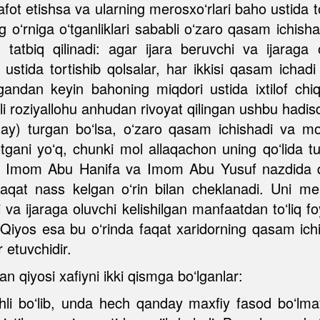
vafot etishsa va ularning merosxoʻrlari baho ustida 
g oʻrniga oʻtganliklari sababli oʻzaro qasam ichis
tbiq qilinadi: agar ijara beruvchi va ijaraga o
qi ustida tortishib qolsalar, har ikkisi qasam ich
ilgandan keyin bahoning miqdori ustida ixtilof ch
i roziyallohu anhudan rivoyat qilingan ushbu hadisdir
may) turgan boʻlsa, oʻzaro qasam ichishadi va mol
tgani yoʻq, chunki mol allaqachon uning qoʻlida tu
i, Imom Abu Hanifa va Imom Abu Yusuf nazdida qiy
aqat nass kelgan oʻrin bilan cheklanadi. Uni mer
va ijaraga oluvchi kelishilgan manfaatdan toʻliq fo
Qiyos esa bu oʻrinda faqat xaridorning qasam ichis
 etuvchidir.
gan qiyosi xafiyni ikki qismga boʻlganlar:
uchli boʻlib, unda hech qanday maxfiy fasod boʻlma