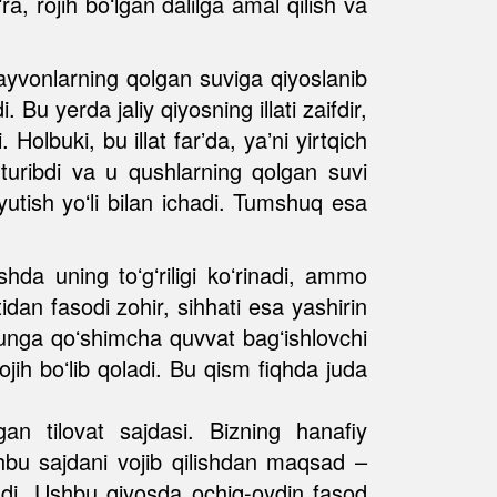
ra, rojih boʻlgan dalilga amal qilish va
 hayvonlarning qolgan suviga qiyoslanib
Bu yerda jaliy qiyosning illati zaifdir,
olbuki, bu illat farʼda, yaʼni yirtqich
turibdi va u qushlarning qolgan suvi
 yutish yoʻli bilan ichadi. Tumshuq esa
shda uning toʻgʻriligi koʻrinadi, ammo
an fasodi zohir, sihhati esa yashirin
 unga qoʻshimcha quvvat bagʻishlovchi
ojih boʻlib qoladi. Bu qism fiqhda juda
n tilovat sajdasi. Bizning hanafiy
hbu sajdani vojib qilishdan maqsad –
aladi. Ushbu qiyosda ochiq-oydin fasod