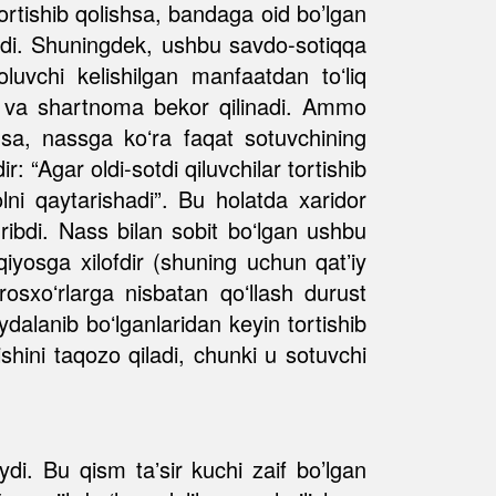
tortishib qolishsa, bandaga oid bo’lgan
hadi. Shuningdek, ushbu savdo-sotiqqa
luvchi kelishilgan manfaatdan toʻliq
adi va shartnoma bekor qilinadi. Ammo
iqsa, nassga koʻra faqat sotuvchining
: “Agar oldi-sotdi qiluvchilar tortishib
ni qaytarishadi”. Bu holatda xaridor
ribdi. Nass bilan sobit boʻlgan ushbu
osga xilofdir (shuning uchun qatʼiy
osxoʻrlarga nisbatan qoʻllash durust
ydalanib boʻlganlaridan keyin tortishib
hini taqozo qiladi, chunki u sotuvchi
ydi. Bu qism taʼsir kuchi zaif bo’lgan