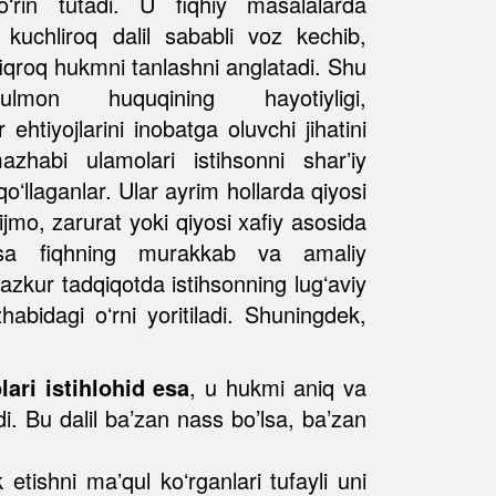
ʻrin tutadi. U fiqhiy masalalarda
n kuchliroq dalil sababli voz kechib,
qroq hukmni tanlashni anglatadi. Shu
lmon huquqining hayotiyligi,
ehtiyojlarini inobatga oluvchi jihatini
habi ulamolari istihsonni sharʼiy
 qoʻllaganlar. Ular ayrim hollarda qiyosi
, ijmo, zarurat yoki qiyosi xafiy asosida
sa fiqhning murakkab va amaliy
azkur tadqiqotda istihsonning lugʻaviy
abidagi oʻrni yoritiladi. Shuningdek,
lari istihlohid esa
, u hukmi aniq va
adi. Bu dalil ba’zan nass bo’lsa, ba’zan
etishni maʼqul koʻrganlari tufayli uni