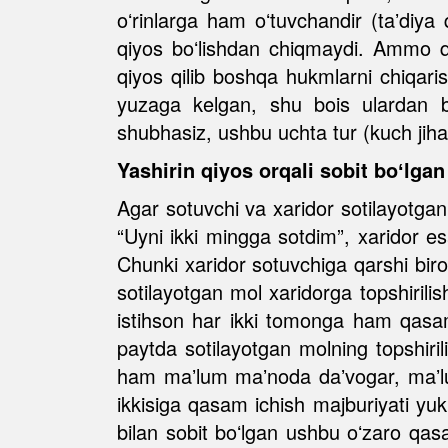
oʻrinlarga ham oʻtuvchandir (taʼdiya 
qiyos boʻlishdan chiqmaydi. Ammo qo
qiyos qilib boshqa hukmlarni chiqari
yuzaga kelgan, shu bois ulardan b
shubhasiz, ushbu uchta tur (kuch jiha
Yashirin qiyos orqali sobit boʻlga
Agar sotuvchi va xaridor sotilayotgan
“Uyni ikki mingga sotdim”, xaridor es
Chunki xaridor sotuvchiga qarshi biro
sotilayotgan mol xaridorga topshirili
istihson har ikki tomonga ham qasam 
paytda sotilayotgan molning topshiri
ham maʼlum maʼnoda daʼvogar, maʼlum
ikkisiga qasam ichish majburiyati yu
bilan sobit boʻlgan ushbu oʻzaro qasa