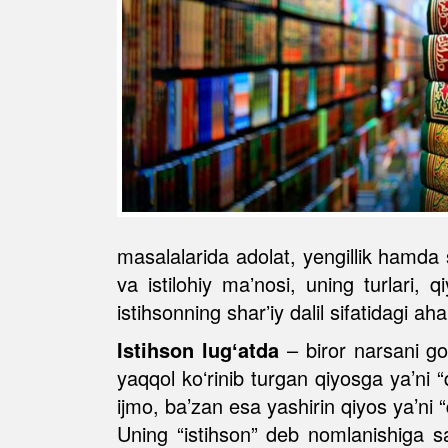
masalalarida adolat, yengillik hamda 
va istilohiy maʼnosi, uning turlari,
istihsonning sharʼiy dalil sifatidagi aham
Istihson
lugʻatda
– biror narsani go
yaqqol koʻrinib turgan qiyosga ya’ni “q
ijmo, ba’zan esa yashirin qiyos ya’ni “
Uning “istihson” deb nomlanishiga sab