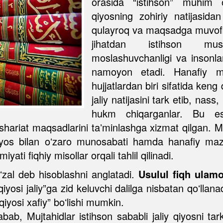
orasida “istihson” muhim o
qiyosning zohiriy natijasida
qulayroq va maqsadga muvofi
jihatdan istihson musu
moslashuvchanligi va insonlar 
namoyon etadi. Hanafiy maz
hujjatlardan biri sifatida keng
jaliy natijasini tark etib, nass
hukm chiqarganlar. Bu e
shariat maqsadlarini taʼminlashga xizmat qilgan. M
 qiyos bilan oʻzaro munosabati hamda hanafiy mazh
iyati fiqhiy misollar orqali tahlil qilinadi.
ʻzal deb hisoblashni anglatadi.
Usulul fiqh ulamo
iyosi jaliy”ga zid keluvchi dalilga nisbatan qoʻllan
qiyosi xafiy” boʻlishi mumkin.
ab, Mujtahidlar istihson sababli jaliy qiyosni tark 