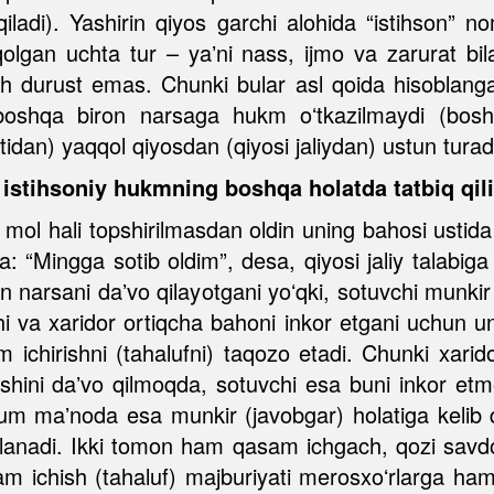
qiladi). Yashirin qiyos garchi alohida “istihson” n
lgan uchta tur – yaʼni nass, ijmo va zarurat bila
sh durust emas. Chunki bular asl qoida hisoblang
oshqa biron narsaga hukm oʻtkazilmaydi (boshq
tidan) yaqqol qiyosdan (qiyosi jaliydan) ustun tura
n istihsoniy hukmning boshqa holatda tatbiq qil
 mol hali topshirilmasdan oldin uning bahosi ustida 
a: “Mingga sotib oldim”, desa, qiyosi jaliy talabiga
n narsani daʼvo qilayotgani yoʻqki, sotuvchi munki
shi va xaridor ortiqcha bahoni inkor etgani uchun 
ichirishni (tahalufni) taqozo etadi. Chunki xaridor
lishini daʼvo qilmoqda, sotuvchi esa buni inkor et
 maʼnoda esa munkir (javobgar) holatiga kelib q
klanadi. Ikki tomon ham qasam ichgach, qozi savdo
m ichish (tahaluf) majburiyati merosxoʻrlarga ham o