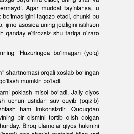
 bermaydi. Agar muddat tayinlansa, u
boʻlmasligini taqozo etadi, chunki bu
 ijmo asosida uning joizligini istihson
 qanday eʼtirozsiz shu tariqa oʻzaro
amning “Huzuringda boʻlmagan (yoʻq)
” shartnomasi orqali xoslab boʻlingan
qoʻllash mumkin bo’ladi.
arni poklash misol boʻladi. Jaliy qiyos
ash uchun ustidan suv quyib (oqizib)
tashlash ham imkonsizdir. Quduqdan
ing bir qismini tortib olish qolgan
 shunday. Biroq ulamolar qiyos hukmini
k (haraj) esa shariat matnlari bilan rad