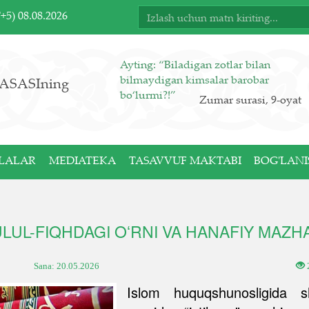
T+5)
08.08.2026
Ayting: “Biladigan zotlar bilan
bilmaydigan kimsalar barobar
ASASIning
bo‘lurmi?!”
Zumar surasi, 9-oyat
LALAR
MEDIATEKA
TASAVVUF MAKTABI
BOG'LANI
LUL-FIQHDAGI OʻRNI VA HANAFIY MAZHA
Sana:
20.05.2026
Islom huquqshunosligida sh