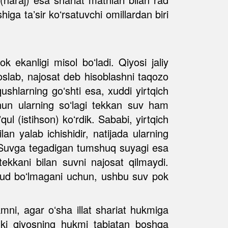
higa taʼsir koʻrsatuvchi omillardan biri
k ekanligi misol boʻladi. Qiyosi jaliy
yoslab, najosat deb hisoblashni taqozo
shlarning goʻshti esa, xuddi yirtqich
chun ularning soʻlagi tekkan suv ham
qul (istihson) koʻrdik. Sababi, yirtqich
lan yalab ichishidir, natijada ularning
i. Suvga tegadigan tumshuq suyagi esa
kkani bilan suvni najosat qilmaydi.
mavjud boʻlmagani uchun, ushbu suv pok
hukmni, agar oʻsha illat shariat hukmiga
unki qiyosning hukmi tabiatan boshqa