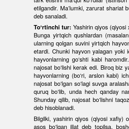
etilgandir. Maʼlumki, zarurat shariat b
deb sanaladi.
Toʻrtinchi tur:
Yashirin qiyos (qiyosi x
Bunga yirtqich qushlardan (masalan: l
ularning qolgan suvini yirtqich hayvo
etardi. Chunki hayvon yalagan yoki i
hayvonlarning goʻshti kabi haromdir
najosat boʻlishi kerak edi. Biroq biz y
hayvonlarning (boʻri, arslon kabi) ich
najosat boʻlgan soʻlagi suvga aralas
quruq boʻlib, unda hech qanday nam
Shunday qilib, najosat boʻlishni taqo
deb hisoblanadi.
Bilgilki, yashirin qiyos (qiyosi xafiy)
asos boʻlgan illat deb topilsa, bos