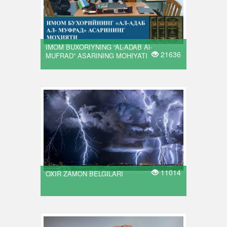
IMOM BUXORIYNING “AL-ADAB Al-
21636
MUFRAD” ASARINING MOHIYATI
11014
OXIR ZAMON BELGILARI