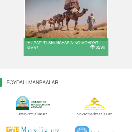
“HIJRAT” TUSHUNCHASINING MOHIYATI
9296
NIMA?
FOYDALI MANBAALAR
www.muslim.uz
www.madrasalar.uz