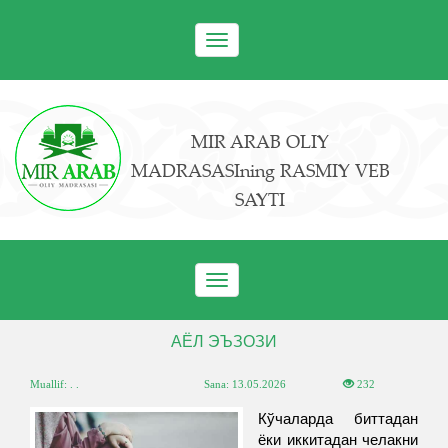
Toggle
navigation
MIR ARAB OLIY
MADRASASIning RASMIY VEB
SAYTI
Toggle
navigation
АЁЛ ЭЪЗОЗИ
Muallif: . .
Sana:
13.05.2026
232
Кўчаларда биттадан
ёки иккитадан челакни