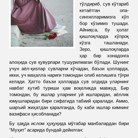
тўлдириб, сув кўтариб
кетаётган опа-
сингилларимизга кўп
бор кўзимиз тушади.
Айниқса, бу ҳолат
қишлоқларда кўпроқ
кўзга ташланади.
Зеро, қишлоқларда
ҳар бир хонадонга
алоҳида сув қувурлари тушурилмаган бўлади. Шунинг
учун аёл-қизлар сувларни кўчадан, баъзи ҳолларда,
икки, уч маҳалла нариги томондан олиб келишига тўғри
келади. Ҳатто баъзи ҳолларда сув олдида уларнинг
навбат кутиб туриши ҳам воқеликда мавжуд. Бир
томондан, бу ишлар уларнинг уй ишларидан, аёллик
юмушларидан бири сифатида табиий қаралади. Аммо,
шаръий жиҳатдан қаралганда, бу каби ишлар кимнинг
вазифаси ҳисобланади?
Бу ҳақда ислом ҳуқуқида мўтабар манбалардан бири
“Муҳит” асарида бундай дейилган: