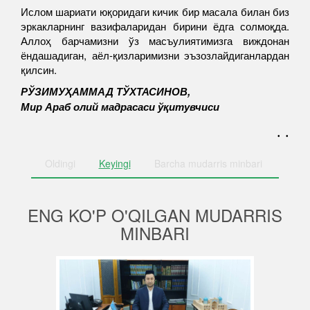
Ислом шариати юқоридаги кичик бир масала билан биз
эркакларнинг вазифаларидан бирини ёдга солмоқда.
Аллоҳ барчамизни ўз масъулиятимизга виждонан
ёндашадиган, аёл-қизларимизни эъзозлайдиганлардан
қилсин.
РЎЗИМУҲАММАД ТЎХТАСИНОВ,
Мир Араб олий мадрасаси ўқитувчиси
. .
Oldingi
Keyingi
Barcha
mudarris minbari
ENG KO'P O'QILGAN MUDARRIS
MINBARI