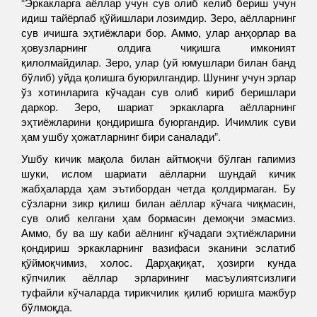
“Эркакларга аёллар учун сув олиб келиб бериш учун
идиш тайёрлаб қўйишлари лозимдир. Зеро, аёлларнинг
сув ичишга эҳтиёжлари бор. Аммо, улар анҳорлар ва
ҳовузларнинг олдига чиқишга имконият
қилолмайдилар. Зеро, улар (уй юмушлари билан банд
бўлиб) уйда қолишга буюрилгандир. Шунинг учун эрлар
ўз хотинларига кўчадан сув олиб кириб беришлари
даркор. Зеро, шариат эркакларга аёлларнинг
эҳтиёжларини қондиришга буюргандир. Ичимлик суви
ҳам ушбу ҳожатларнинг бири саналади”.
Ушбу кичик мақола билан айтмоқчи бўлган гапимиз
шуки, ислом шариати аёлларни шундай кичик
жабҳаларда ҳам эътибордан четда қолдирмаган. Бу
сўзларни зикр қилиш билан аёллар кўчага чиқмасин,
сув олиб келгани ҳам бормасин демоқчи эмасмиз.
Аммо, бу ва шу каби аёлнинг кўчадаги эҳтиёжларини
қондириш эркакларнинг вазифаси эканини эслатиб
қўймоқчимиз, холос. Дарҳақиқат, ҳозирги кунда
кўпчилик аёллар эрларининг масъулиятсизлиги
туфайли кўчаларда тирикчилик қилиб юришга мажбур
бўлмоқда.