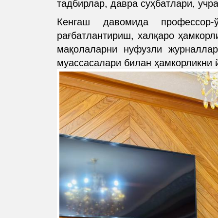
тадбирлар, давра суҳбатлари, уч
Кенгаш давомида профессор-ў
рағбатлантириш, халқаро ҳамкорл
мақолаларни нуфузли журналла
муассасалари билан ҳамкорликни 