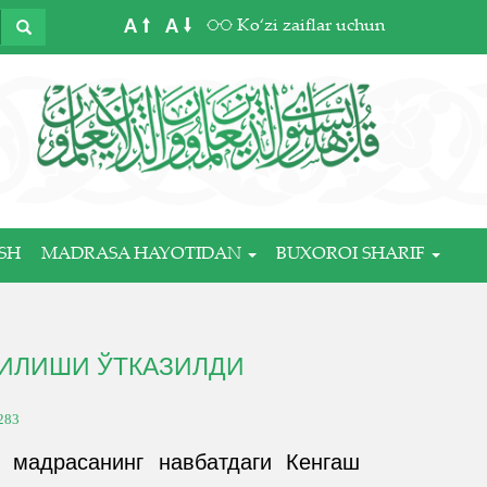
A
A
Ko‘zi zaiflar uchun
SH
MADRASA HAYOTIDAN
BUXOROI SHARIF
ҒИЛИШИ ЎТКАЗИЛДИ
283
 мадрасанинг навбатдаги Кенгаш