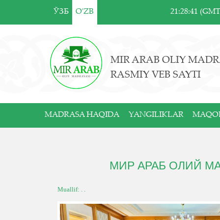
ЎЗБ
O'ZB
21:28:41 (GM
MIR ARAB OLIY MADR
RASMIY VEB SAYTI
MADRASA HAQIDA
YANGILIKLAR
MAQO
МИР АРАБ ОЛИЙ М
Muallif: . .