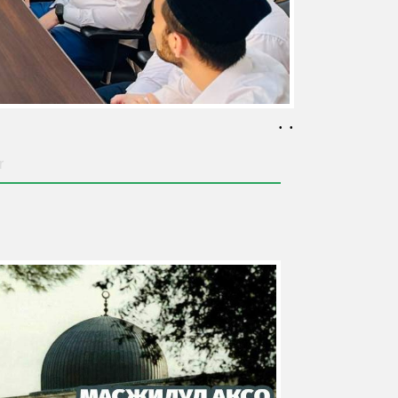
. .
r