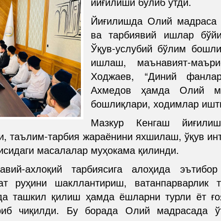
йиғилиши бўлиб ўтди.
Йиғилишда Олий мадраса 
ва тарбиявий ишлар бўйи
Ўқув-услубий бўлим бошл
ишлаш, маънавият-маър
Ходжаев, “Диний фанла
Ахмедов ҳамда Олий ма
бошлиқлари, ходимлар ишти
Мазкур Кенгаш йиғили
, таълим-тарбия жараёнини яхшилаш, ўқув ин
рисидаги масалалар муҳокама қилинди.
навий-ахлоқий тарбиясига алоҳида эътибо
ат руҳини шакллантириш, ватанпарварлик т
да ташкил қилиш ҳамда ёшларни турли ёт ғо
риб чиқилди. Бу борада Олий мадрасада ўт