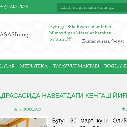
T+5)
07.08.2026
Ayting: “Biladigan zotlar bilan
bilmaydigan kimsalar barobar
ASASIning
bo‘lurmi?!”
Zumar surasi, 9-oyat
LALAR
MEDIATEKA
TASAVVUF MAKTABI
BOG'LANI
АДРАСАСИДА НАВБАТДАГИ КЕНГАШ ЙИ
Sana:
30.03.2026
Бугун 30 март куни Олий