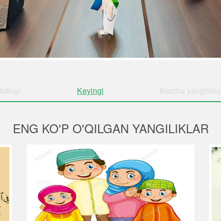
ldingi
Keyingi
Barcha
yangilikla
ENG KO'P O'QILGAN YANGILIKLAR