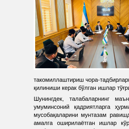
такомиллаштириш чора-тадбирлари
қилиниши керак бўлган ишлар тўғ
Шунингдек, талабаларнинг маъ
умуминсоний қадриятларга ҳурм
мусобақаларини мунтазам равиш
амалга оширилаётган ишлар кў