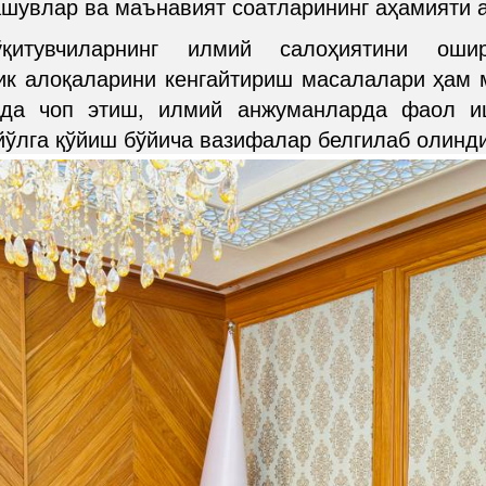
рашувлар ва маънавият соатларининг аҳамияти 
қитувчиларнинг илмий салоҳиятини оши
ик алоқаларини кенгайтириш масалалари ҳам 
рда чоп этиш, илмий анжуманларда фаол и
йўлга қўйиш бўйича вазифалар белгилаб олинди