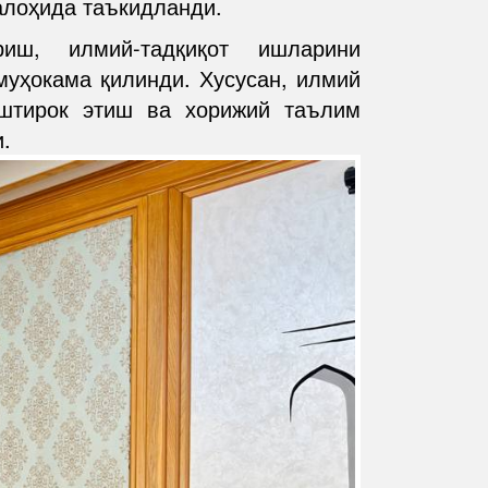
алоҳида таъкидланди.
риш, илмий-тадқиқот ишларини
муҳокама қилинди. Хусусан, илмий
штирок этиш ва хорижий таълим
.