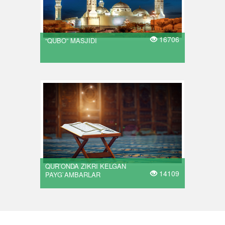
16706
“QUBO” MASJIDI
QUR’ONDA ZIKRI KELGAN
14109
PAYG`AMBARLAR