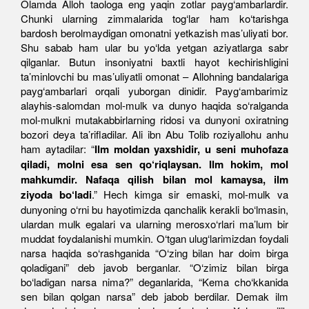
Olamda Alloh taologa eng yaqin zotlar payg‘ambarlardir.
Chunki ularning zimmalarida tog‘lar ham ko‘tarishga
bardosh berolmaydigan omonatni yetkazish mas’uliyati bor.
Shu sabab ham ular bu yo‘lda yetgan aziyatlarga sabr
qilganlar. Butun insoniyatni baxtli hayot kechirishligini
ta’minlovchi bu mas’uliyatli omonat – Allohning bandalariga
payg‘ambarlari orqali yuborgan dinidir. Payg‘ambarimiz
alayhis-salomdan mol-mulk va dunyo haqida so‘ralganda
mol-mulkni mutakabbirlarning ridosi va dunyoni oxiratning
bozori deya ta’rifladilar. Ali ibn Abu Tolib roziyallohu anhu
ham aytadilar: “
Ilm moldan yaxshidir, u seni muhofaza
qiladi, molni esa sen qo‘riqlaysan. Ilm hokim, mol
mahkumdir. Nafaqa qilish bilan mol kamaysa, ilm
ziyoda bo‘ladi
.” Hech kimga sir emaski, mol-mulk va
dunyoning o‘rni bu hayotimizda qanchalik kerakli bo‘lmasin,
ulardan mulk egalari va ularning merosxo‘rlari ma’lum bir
muddat foydalanishi mumkin. O‘tgan ulug‘larimizdan foydali
narsa haqida so‘rashganida “O‘zing bilan har doim birga
qoladigani” deb javob berganlar. “O‘zimiz bilan birga
bo‘ladigan narsa nima?” deganlarida, “Kema cho‘kkanida
sen bilan qolgan narsa” deb jabob berdilar. Demak ilm