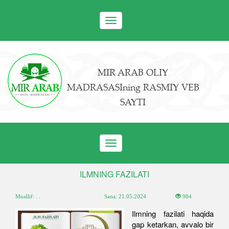
Toggle
navigation
MIR ARAB OLIY
MADRASASIning RASMIY VEB
SAYTI
Toggle
navigation
ILMNING FAZILATI
Muallif: . .
Sana:
21.05.2024
984
Ilmning fazilati haqida
gap ketarkan, avvalo bir