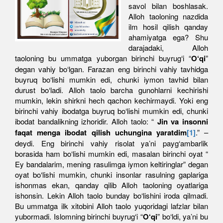
savol bilan boshlasak.
Alloh taoloning nazdida
ilm hosil qilish qanday
ahamiyatga ega? Shu
darajadaki, Alloh
taoloning bu ummatga yuborgan birinchi buyrug‘i “
O‘qi
”
degan vahiy bo‘lgan. Farazan eng birinchi vahiy tavhidga
buyruq bo‘lishi mumkin edi, chunki iymon tavhid bilan
durust bo‘ladi. Alloh taolo barcha gunohlarni kechirishi
mumkin, lekin shirkni hech qachon kechirmaydi. Yoki eng
birinchi vahiy ibodatga buyruq bo‘lishi mumkin edi, chunki
ibodat bandalikning izhoridir. Alloh taolo: “
Jin va insonni
faqat menga ibodat qilish uchungina yaratdim
[1]
.” –
deydi. Eng birinchi vahiy risolat ya’ni payg‘ambarlik
borasida ham bo‘lishi mumkin edi, masalan birinchi oyat “
Ey bandalarim, mening rasulimga iymon keltiringlar” degan
oyat bo‘lishi mumkin, chunki insonlar rasulning gaplariga
ishonmas ekan, qanday qilib Alloh taoloning oyatlariga
ishonsin. Lekin Alloh taolo bunday bo‘lishini iroda qilmadi.
Bu ummatga ilk xitobini Alloh taolo yuqoridagi lafzlar bilan
yubormadi. Islomning birinchi buyrug‘i “
O‘qi
” bo‘ldi, ya’ni bu