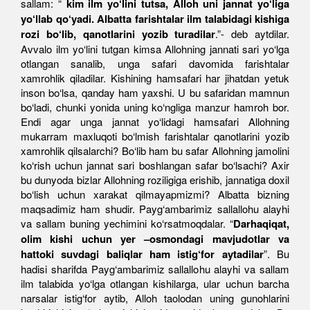
sallam: “
kim ilm yo‘lini tutsa, Alloh uni jannat yo‘liga
yo‘llab qo‘yadi. Albatta farishtalar ilm talabidagi kishiga
rozi bo‘lib, qanotlarini yozib turadilar
.”- deb aytdilar.
Avvalo ilm yo‘lini tutgan kimsa Allohning jannati sari yo‘lga
otlangan sanalib, unga safari davomida farishtalar
xamrohlik qiladilar. Kishining hamsafari har jihatdan yetuk
inson bo‘lsa, qanday ham yaxshi. U bu safaridan mamnun
bo‘ladi, chunki yonida uning ko‘ngliga manzur hamroh bor.
Endi agar unga jannat yo‘lidagi hamsafari Allohning
mukarram maxluqoti bo‘lmish farishtalar qanotlarini yozib
xamrohlik qilsalarchi? Bo‘lib ham bu safar Allohning jamolini
ko‘rish uchun jannat sari boshlangan safar bo‘lsachi? Axir
bu dunyoda bizlar Allohning roziligiga erishib, jannatiga doxil
bo‘lish uchun xarakat qilmayapmizmi? Albatta bizning
maqsadimiz ham shudir. Payg‘ambarimiz sallallohu alayhi
va sallam buning yechimini ko‘rsatmoqdalar. “
Darhaqiqat,
olim kishi uchun yer –osmondagi mavjudotlar va
hattoki suvdagi baliqlar ham istig‘for aytadilar
”. Bu
hadisi sharifda Payg‘ambarimiz sallallohu alayhi va sallam
ilm talabida yo‘lga otlangan kishilarga, ular uchun barcha
narsalar istig‘for aytib, Alloh taolodan uning gunohlarini