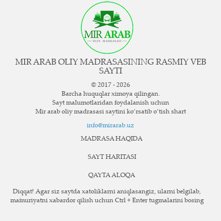
MIR ARAB OLIY MADRASASINING RASMIY VEB
SAYTI
© 2017 - 2026
Barcha huquqlar ximoya qilingan.
Sayt ma`lumotlaridan foydalanish uchun
Mir arab oliy madrasasi saytini ko‘rsatib o‘tish shart
info@mirarab.uz
MADRASA HAQIDA
SAYT HARITASI
QAYTA ALOQA
Diqqat! Agar siz saytda xatoliklarni aniqlasangiz, ularni belgilab,
ma`muriyatni xabardor qilish uchun Ctrl + Enter tugmalarini bosing