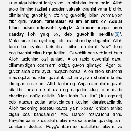
ummatga birinchi ilohiy xitob ilm olishdan iborat bo‘ldi. Alloh
taolo ilmning fazilati naqadar yuksak ekanini yana bildirib,
olimlarning guvohligini o‘zining guvohligi bilan yonma-yon
zikr qildi. “
Alloh, farishtalar va ilm ahllari: << Adolat
bilan hukm qilguvchi yolg‘iz Allohdan o‘zga hech
qanday iloh yo‘q >>, deb guvohlik berdilar
[2]
”.
Mufassirlar bu oyatning tafsirida shunday deganlar. Alloh
taolo bu oyatda farishtalar bilan olimlarni “vov” teng
bog‘lovchisi bilan birga keltirdi. Guvohlik beruvchilarni ham
Alloh taoloning o‘zi tanladi. Alloh taolo guvohligi qabul
qilinmaydigan odamlarni o‘ziga guvoh qilmaydi. Agar bu
guvohlarda biror aybu nuqson bo‘lsa, Alloh taolo shuncha
maxluqotlar ichidan guvohlik uchun aynan shularni tanlab
olmagan bo‘lar edi. Alloh taoloning o‘ziga ulamolarni guvoh
sifatida tanlab olishi ularning naqadar ulug‘ martabada
ekanligiga qat’iy dalildir. Alloh taolo “ulul-ilm” (ilm egalari)
deb atagan zotlar anbiyolardan keyingi darajadagilardir,
Alloh taoloning axassul-xavos ya`ni xoslar ichidan tanlab
olgan xos bandalaridir. Abu Dardo‘ roziyallohu anhu
Payg‘ambarimiz sallallohu alayhi va sallamdan quyidagilarni
eshitdim dedilar. Payg‘ambarimiz sallallohu alayhi va