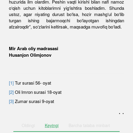
huzurida ilm olardim. Peshin vaqti kirishi bilan nafl namoz
o‘qish uchun kitoblarimni yig‘ishtira boshladim. Shunda
ustoz, agar niyating durust bo‘lsa, hozir mashg‘ul bo‘lib
turgan ishing bajarmoqchi bo‘layotgan ishingdan
afzalroqdir”, so‘zlarini keltirsak, maqsadga muvofiq bo‘ladi.
Mir Arab oliy madrasasi
Husanjon Olimjonov
[1]
Tur surasi 56- oyat
[2]
Oli Imron surasi 18-oyat
[3]
Zumar surasi 9-oyat
. .
Oldingi
Keyingi
Barcha
talaba minbari