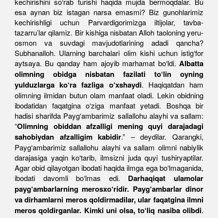
kechirishini so‘rab turishi haqida mujda bermoqdalar. Bu
esa aynan biz istagan narsa emasmi? Biz gunohlarimiz
kechirishligi uchun Parvardigorimizga iltijolar, tavba-
tazarru’lar qilamiz. Bir kishiga nisbatan Alloh taoloning yeru-
osmon va suvdagi mavjudotlarining adadi qancha?
Subhanalloh. Ularning barchalari olim kishi uchun istig‘for
aytsaya. Bu qanday ham ajoyib marhamat bo‘ldi.
Albatta
olimning obidga nisbatan fazilati to‘lin oyning
yulduzlarga ko‘ra fazliga o‘xshaydi
. Haqiqatdan ham
olimning ilmidan butun olam manfaat oladi. Lekin obidning
ibodatidan faqatgina o‘ziga manfaat yetadi. Boshqa bir
hadisi sharifda Payg‘ambarimiz sallallohu alayhi va sallam:
“
Olimning obiddan afzalligi mening quyi darajadagi
sahobiydan afzalligim kabidir
.” – deydilar. Qarangki,
Payg‘ambarimiz sallallohu alayhi va sallam olimni nabiylik
darajasiga yaqin ko‘tarib, ilmsizni juda quyi tushiryaptilar.
Agar obid qilayotgan ibodati haqida ilmga ega bo‘lmaganida,
ibodati davomli bo‘lmas edi.
Darhaqiqat ulamolar
payg‘ambarlarning merosxo‘ridir. Payg‘ambarlar dinor
va dirhamlarni meros qoldirmadilar, ular faqatgina ilmni
meros qoldirganlar. Kimki uni olsa, to‘liq nasiba olibdi
.