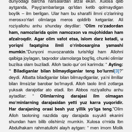
dunyodagi barcha narsalardan afzal ekan. Xulosa qilib
aytganda, Payg‘ambarlarga qo‘ldan ketib qolmaydigan
boylik – ilm berilgan. Ular ham bu sharafli ilmni o‘zlarining
merosxo‘rlari olimlarga meros qoldirib ketganlar. Ali
roziyallohu anhu shunday deydilar: “
Olim ro‘zadordan
ham, namozlarida qoim namozxon va mujohiddan ham
afzalroqdir. Agar olim vafot etsa, islom darz ketadi, u
yoriqni faqatgina ilmli o‘rinbosargina yamashi
mumkin
.”Dunyoni muvozanatda turishligi ham Allohni
qalbiga joylagan, taqvodor ulamolarga bog‘liq, chunki olimlar
buzilsa olam buziladi. Alloh taolo qur`oni karimda: “
Ayting:
“ Biladiganlar bilan bilmaydiganlar teng bo‘lurmi
[3]
?”
deydi. Albatta biladiganlar bilan bilmaydiganlar, ya’ni ilmlilar
bilan ilmsizlar barobar bo‘lmaydi. Alloh taolo ilmli zotlarga
yuksak darajotlar ato etadi. Ibn Abbos roziyallohu anhu
aytadilar: “
Olimlarning darajasi ilm olmagan
mo‘minlarning darajasidan yetti yuz karra yuqoridir.
Har darajaning orasi besh yuz yillik yo‘lga teng
.”Olim
Alloh taoloning nazdida qay darajada suyukli ekanini
shundan ham bilib olishimiz mumkin. Xulosa o‘rnida Ibn
Abdulhakam rahmatullohi alayh aytgan: “ men imom Molik