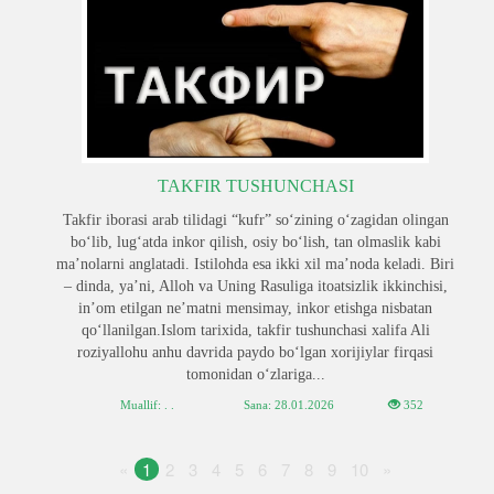
TAKFIR TUSHUNCHASI
Takfir iborasi arab tilidagi “kufr” soʻzining oʻzagidan olingan
boʻlib, lugʻatda inkor qilish, osiy boʻlish, tan olmaslik kabi
maʼnolarni anglatadi. Istilohda esa ­ikki xil maʼnoda keladi. Biri
– dinda, yaʼni, Alloh va Uning Rasuliga itoatsizlik ikkinchisi,
inʼom etilgan neʼmatni mensimay, inkor etishga nisbatan
qoʻllanilgan.Islom tarixida, takfir tushunchasi xalifa Ali
roziyallohu anhu davrida paydo boʻlgan xorijiylar firqasi
tomonidan oʻzlariga...
Muallif: . .
Sana:
28.01.2026
352
«
1
2
3
4
5
6
7
8
9
10
»