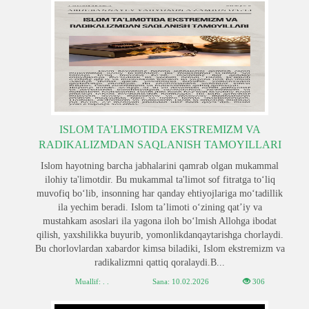
ISLOM TA’LIMOTIDA EKSTREMIZM VA
RADIKALIZMDAN SAQLANISH TAMOYILLARI
Islom hayotning barcha jabhalarini qamrab olgan mukammal
ilohiy ta'limotdir. Bu mukammal ta'limot sof fitratga to‘liq
muvofiq bo‘lib, insonning har qanday ehtiyojlariga mo‘tadillik
ila yechim beradi. Islom ta’limoti o‘zining qat’iy va
mustahkam asoslari ila yagona iloh bo‘lmish Allohga ibodat
qilish, yaxshilikka buyurib, yomonlikdanqaytarishga chorlaydi.
Bu chorlovlardan xabardor kimsa biladiki, Islom ekstremizm va
radikalizmni qattiq qoralaydi.B...
Muallif: . .
Sana:
10.02.2026
306