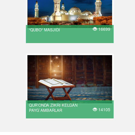
16699
“QUBO” MASJIDI
QUR’ONDA ZIKRI KELGAN
14105
PAYG`AMBARLAR