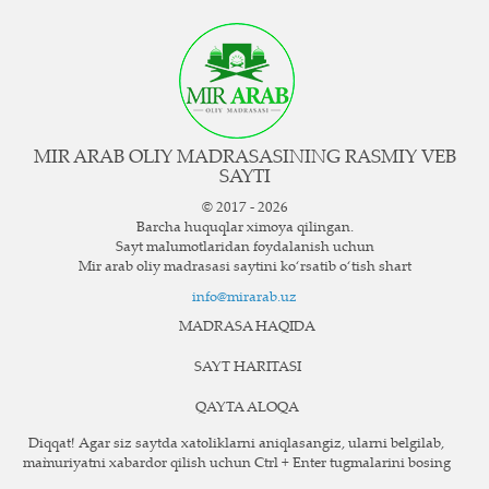
MIR ARAB OLIY MADRASASINING RASMIY VEB
SAYTI
© 2017 - 2026
Barcha huquqlar ximoya qilingan.
Sayt ma`lumotlaridan foydalanish uchun
Mir arab oliy madrasasi saytini ko‘rsatib o‘tish shart
info@mirarab.uz
MADRASA HAQIDA
SAYT HARITASI
QAYTA ALOQA
Diqqat! Agar siz saytda xatoliklarni aniqlasangiz, ularni belgilab,
ma`muriyatni xabardor qilish uchun Ctrl + Enter tugmalarini bosing