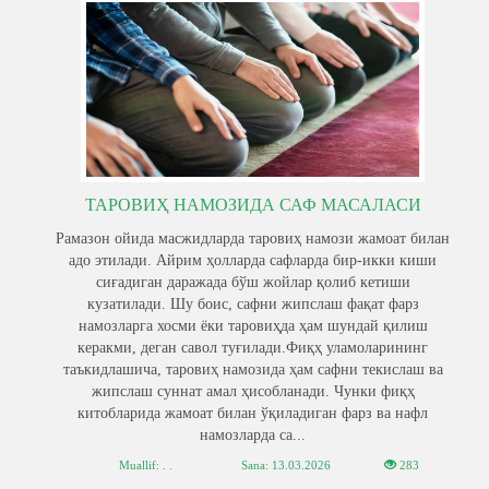
ТАРОВИҲ НАМОЗИДА САФ МАСАЛАСИ
Рамазон ойида масжидларда таровиҳ намози жамоат билан
адо этилади. Айрим ҳолларда сафларда бир-икки киши
сиғадиган даражада бўш жойлар қолиб кетиши
кузатилади. Шу боис, сафни жипслаш фақат фарз
намозларга хосми ёки таровиҳда ҳам шундай қилиш
керакми, деган савол туғилади.Фиқҳ уламоларининг
таъкидлашича, таровиҳ намозида ҳам сафни текислаш ва
жипслаш суннат амал ҳисобланади. Чунки фиқҳ
китобларида жамоат билан ўқиладиган фарз ва нафл
намозларда са...
Muallif: . .
Sana:
13.03.2026
283