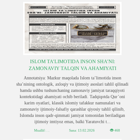
ISLOM TA’LIMOTIDA INSON SHA’NI:
ZAMONAVIY TALQIN VA AHAMIYATI
Annotatsiya: Mazkur maqolada Islom ta’limotida inson
sha’nining ontologik, axloqiy va ijtimoiy asoslari tahlil qilinadi
hamda ushbu tushunchaning zamonaviy jamiyat taraqqiyoti
kontekstidagi ahamiyati ochib beriladi. Tadqiqotda Qur’oni
karim oyatlari, klassik islomiy tafakkur namunalari va
zamonaviy ijtimoiy-falsafiy qarashlar qiyosiy tahlil qilinib,
Islomda inson qadr-qimmati jamiyat tomonidan beriladigan
ijtimoiy imtiyoz emas, balki Yaratuvchi t...
Muallif: . .
Sana:
13.02.2026
468