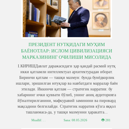
ПРЕЗИДЕНТ НУТҚИДАГИ МУҲИМ
БАЁНОТЛАР: ИСЛОМ ЦИВИЛИЗАЦИЯСИ
МАРКАЗИНИНГ ОЧИЛИШИ МИСОЛИДА
I.КИРИШДавлат даражасидаги ҳар қандай расмий нутқ
икки қатламли интеллектуал архитектурадан иборат.
Биринчи қатлам — ташқи мазмун: бунда бунёдкорлик
ишлари, эришилган ютуқлар ва навбатдаги марралар баён
этилади. Иккинчи қатлам — стратегик нарратив: бу
хабарнинг ички қуввати бўлиб, унинг аниқ аудиторияга
йўналтирилганини, мафкуравий заминини ва пировард
мақсадини белгилайди. Стратегик нарратив кўзга яққол
ташланмаса-да, у ташқи мазмунни ҳаракатга...
Muallif: . .
Sana:
08.05.2026
281