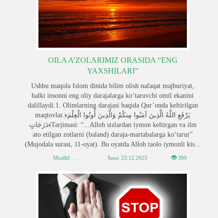
OILA A’ZOLARIMIZ ORASIDA “ENG
YAXSHILARI”
Ushbu maqola Islom dinida bilim olish nafaqat majburiyat,
balki insonni eng oliy darajalarga ko‘taruvchi omil ekanini
dalillaydi.1. Olimlarning darajasi haqida Qur’onda keltirilgan
maqtovlar.﴿يَرْفَعِ اللَّهُ الَّذِينَ آمَنُوا مِنكُمْ وَالَّذِينَ أُوتُوا الْعِلْمَ
دَرَجَاتٍ﴾Tarjimasi: “...Alloh sizlardan iymon keltirgan va ilm
ato etilgan zotlarni (baland) daraja-martabalarga ko‘tarur”
(Mujodala surasi, 11-oyat). Bu oyatda Alloh taolo iymonli kis...
Muallif: . .
Sana:
23.12.2025
389