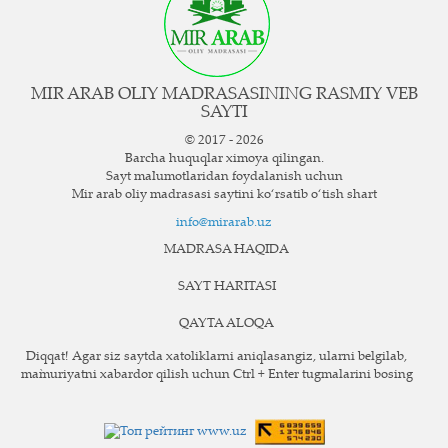
MIR ARAB OLIY MADRASASINING RASMIY VEB
SAYTI
© 2017 - 2026
Barcha huquqlar ximoya qilingan.
Sayt ma`lumotlaridan foydalanish uchun
Mir arab oliy madrasasi saytini ko‘rsatib o‘tish shart
info@mirarab.uz
MADRASA HAQIDA
SAYT HARITASI
QAYTA ALOQA
Diqqat! Agar siz saytda xatoliklarni aniqlasangiz, ularni belgilab,
ma`muriyatni xabardor qilish uchun Ctrl + Enter tugmalarini bosing