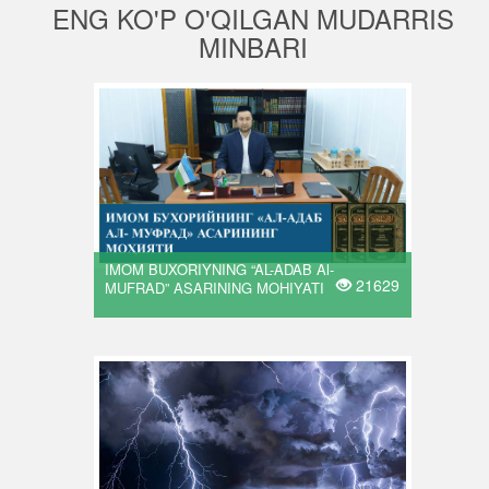
ENG KO'P O'QILGAN MUDARRIS
MINBARI
IMOM BUXORIYNING “AL-ADAB Al-
21629
MUFRAD” ASARINING MOHIYATI