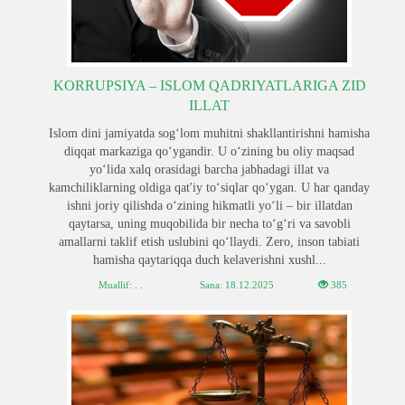
KORRUPSIYA – ISLOM QADRIYATLARIGA ZID
ILLAT
Islom dini jamiyatda sogʻlom muhitni shakllantirishni hamisha
diqqat markaziga qoʻygandir. U oʻzining bu oliy maqsad
yoʻlida xalq orasidagi barcha jabhadagi illat va
kamchiliklarning oldiga qat'iy toʻsiqlar qoʻygan. U har qanday
ishni joriy qilishda oʻzining hikmatli yoʻli – bir illatdan
qaytarsa, uning muqobilida bir necha toʻgʻri va savobli
amallarni taklif etish uslubini qoʻllaydi. Zero, inson tabiati
hamisha qaytariqqa duch kelaverishni xushl...
Muallif: . .
Sana:
18.12.2025
385