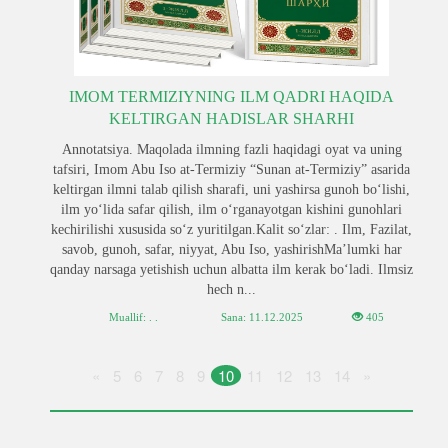
IMOM TERMIZIYNING ILM QADRI HAQIDA
KELTIRGAN HADISLAR SHARHI
Annotatsiya. Maqolada ilmning fazli haqidagi oyat va uning
tafsiri, Imom Abu Iso at-Termiziy “Sunan at-Termiziy” asarida
keltirgan ilmni talab qilish sharafi, uni yashirsa gunoh bo‘lishi,
ilm yo‘lida safar qilish, ilm o‘rganayotgan kishini gunohlari
kechirilishi xususida so‘z yuritilgan.Kalit so‘zlar: . Ilm, Fazilat,
savob, gunoh, safar, niyyat, Abu Iso, yashirishMa’lumki har
qanday narsaga yetishish uchun albatta ilm kerak bo‘ladi. Ilmsiz
hech n...
Muallif: . .
Sana:
11.12.2025
405
«
5
6
7
8
9
10
11
12
13
14
»