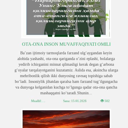
OTA-ONA INSON MUVAFFAQIYATI OMILI
Ba’zan ijtimoiy tarmoqlarda farzand ulg‘aygandan keyin
alohida yashashi, ota-ona qariganda o‘zini eplashi, bolalarga
yedirib ichirganini minnat qilmasligi kerak degan g‘arbona
g‘oyalar tarqalayotganini kuzatamiz. Aslida esa, aksincha ularga
mehribonlik qilish ikki dunyosing ravnaq topishiga sabab
bo‘ladi. Insoniylik jihatdan qaralsa ham farzand tug‘ilgungacha
va dunyoga kelganidan kuchga to‘lgunga qadar ota-ona qancha
mashaqqatni ko‘taradi.Shunin...
Muallif: . .
Sana:
15.01.2026
502