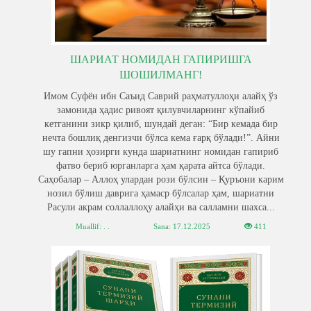
ШАРИАТ НОМИДАН ГАПИРИШГА
ШОШИЛМАНГ!
Имом Суфён ибн Саъид Саврий раҳматуллоҳи алайҳ ўз
замонида ҳадис ривоят қилувчиларнинг кўпайиб
кетганини зикр қилиб, шундай деган: “Бир кемада бир
нечта бошлиқ денгизчи бўлса кема ғарқ бўлади!”. Айни
шу гапни ҳозирги кунда шариатнинг номидан гапириб
фатво бериб юрганларга ҳам қарата айтса бўлади.
Саҳобалар – Аллоҳ улардан рози бўлсин – Қуръони карим
нозил бўлиш даврига ҳамаср бўлсалар ҳам, шариатни
Расули акрам соллаллоҳу алайҳи ва салламни шахса...
Muallif: . .
Sana:
17.12.2025
411