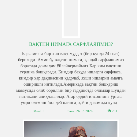
ВАҚТНИ НИМАГА САРФЛАЯПМИЗ?
Барчамизга бир хил вақт-муддат (бир кунда 24 соат)
берилади. Аммо бу вақтни нимага, қандай сарфлашимиз
борасида доим ҳам ўйлайвермаймиз.Ҳар ким вақтини
турлича бошқаради. Кимдир беҳуда ишларга сарфласа,
кимдир ҳар дақиқасини қадрлаб, яхши ишларни амалга
оширишга интилади.Америкада вақтни бошқариш
мавзусида олиб борилган бир тадқиқотда олимлар шундай
натижани аниқлаганлар: Агар оддий инсоннинг ўртача
умри олтмиш йил деб олинса, ҳаёти давомида кунд...
Muallif: . .
Sana:
26.03.2026
251