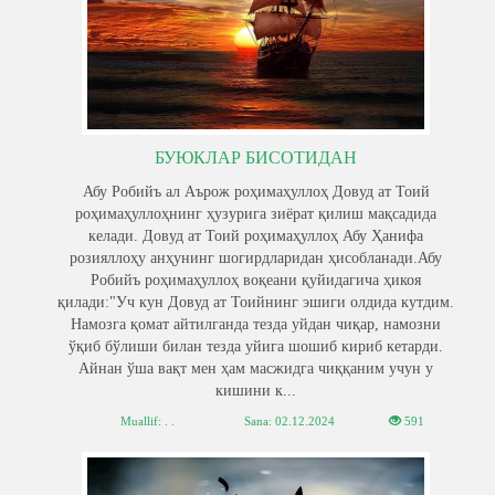
БУЮКЛАР БИСОТИДАН
Абу Робийъ ал Аърож роҳимаҳуллоҳ Довуд ат Тоий
роҳимаҳуллоҳнинг ҳузурига зиёрат қилиш мақсадида
келади. Довуд ат Тоий роҳимаҳуллоҳ Абу Ҳанифа
розияллоҳу анҳунинг шогирдларидан ҳисобланади.Абу
Робийъ роҳимаҳуллоҳ воқеани қуйидагича ҳикоя
қилади:"Уч кун Довуд ат Тоийнинг эшиги олдида кутдим.
Намозга қомат айтилганда тезда уйдан чиқар, намозни
ўқиб бўлиши билан тезда уйига шошиб кириб кетарди.
Айнан ўша вақт мен ҳам масжидга чиққаним учун у
кишини к...
Muallif: . .
Sana:
02.12.2024
591