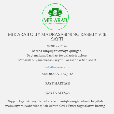
MIR ARAB OLIY MADRASASINING RASMIY VEB
SAYTI
© 2017 - 2026
Barcha huquqlar ximoya qilingan.
Sayt ma`lumotlaridan foydalanish uchun
Mir arab oliy madrasasi saytini ko‘rsatib o‘tish shart
info@mirarab.uz
MADRASA HAQIDA
SAYT HARITASI
QAYTA ALOQA
Diqqat! Agar siz saytda xatoliklarni aniqlasangiz, ularni belgilab,
ma`muriyatni xabardor qilish uchun Ctrl + Enter tugmalarini bosing