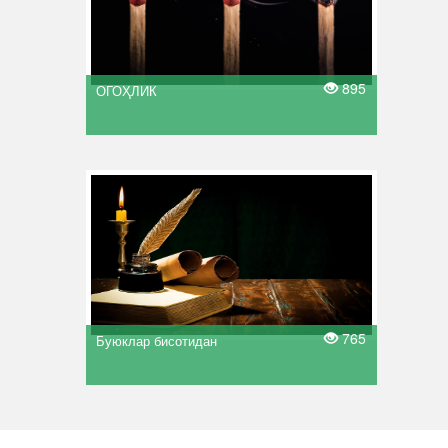
895
ОГОҲЛИК
765
Буюклар бисотидан