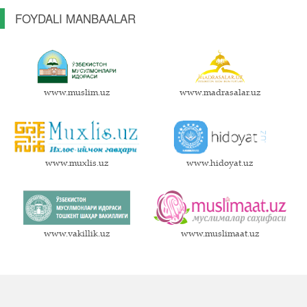
FOYDALI MANBAALAR
www.muslim.uz
www.madrasalar.uz
www.muxlis.uz
www.hidoyat.uz
www.vakillik.uz
www.muslimaat.uz