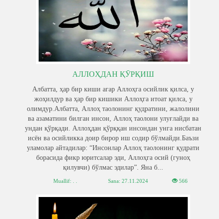
АЛЛОҲДАН ҚӮРҚИШ
Албатта, ҳар бир киши агар Аллоҳга осийлик қилса, у
жоҳилдур ва ҳар бир кишики Аллоҳга итоат қилса, у
олимдур.Албатта, Аллоҳ таолонинг қудратини, жалолини
ва азаматини билган инсон, Аллоҳ таолони улуғлайди ва
ундан қўрқади. Аллоҳдан қўрққан инсондан унга нисбатан
исён ва осийликка доир бирор иш содир бўлмайди.Баъзи
уламолар айтадилар: “Инсонлар Аллоҳ таолонинг қудрати
борасида фикр юритсалар эди, Аллоҳга осий (гуноҳ
қилувчи) бўлмас эдилар”. Яна б...
Muallif: . .
Sana:
27.11.2024
566