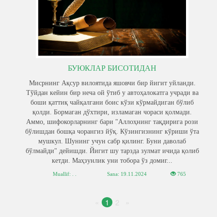
БУЮКЛАР БИСОТИДАН
Мисрнинг Ақсур вилоятида яшовчи бир йигит уйланди.
Тўйдан кейин бир неча ой ўтиб у автоҳалокатга учради ва
боши қаттиқ чайқалгани боис кўзи кўрмайдиган бўлиб
қолди. Бормаган дўхтири, изламаган чораси қолмади.
Аммо, шифокорларнинг бари "Аллоҳнинг тақдирига рози
бўлишдан бошқа чорангиз йўқ. Кўзингизнинг кўриши ўта
мушкул. Шунинг учун сабр қилинг. Буни даволаб
бўлмайди" дейишди. Йигит шу тарзда зулмат ичида қолиб
кетди. Маҳзунлик уни тобора ўз домиг...
Muallif: . .
Sana:
19.11.2024
765
«
1
2
»