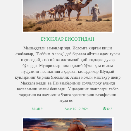
БУЮКЛАР БИСОТИДАН
Машаққатли замонлар эди. Исломга кирган киши
азобланар, "Раббим Аллоҳ" деб баралла айтган одам турли
иқтисодий, сиёсий ва ижтимоий қийноқларга дучор
бўларди. Мушриклар нима қилиб бўлса ҳам ислом
нуфузини пастлатишга ҳаракат қилардилар.Шундай
кунларнинг бирида Ямомалик Аъша номли машъҳур шоир
Маккага келди ва Пайғамбаримиз соллаллоҳу алайҳи
васалламни излай бошлади. У даврнинг шоирлари хабар
тарқатиш ва жамиятни ўзига эргаштириш вазифасини
жуда ях...
Muallif: . .
Sana:
19.12.2024
642