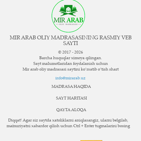
MIR ARAB OLIY MADRASASINING RASMIY VEB
SAYTI
© 2017 - 2026
Barcha huquqlar ximoya qilingan.
Sayt ma`lumotlaridan foydalanish uchun
Mir arab oliy madrasasi saytini ko‘rsatib o‘tish shart
info@mirarab.uz
MADRASA HAQIDA
SAYT HARITASI
QAYTA ALOQA
Diqqat! Agar siz saytda xatoliklarni aniqlasangiz, ularni belgilab,
ma`muriyatni xabardor qilish uchun Ctrl + Enter tugmalarini bosing