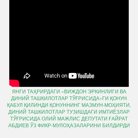
ЯНГИ ТАҲРИРДАГИ «ВИЖДОН ЭРКИНЛИГИ ВА
ДИНИЙ ТАШКИЛОТЛАР ТЎҒРИСИДА»ГИ ҚОНУН
ҚАБУЛ ҚИЛИНДИ ҚОНУННИНГ МАЗМУН-МОҲИЯТИ,
ДИНИЙ ТАШКИЛОТЛАР ТУЗИШДАГИ ИМТИЁЗЛАР
ТЎҒРИСИДА ОЛИЙ МАЖЛИС ДЕПУТАТИ ҒАЙРАТ
АБДИЕВ ЎЗ ФИКР-МУЛОҲАЗАЛАРИНИ БИЛДИРДИ