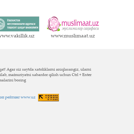
ww.vakillik.uz
www.muslimaat.uz
at! Agar siz saytda xatoliklarni aniqlasangiz, ularni
ilab, ma`muriyatni xabardor qilish uchun Ctrl + Enter
malarini bosing