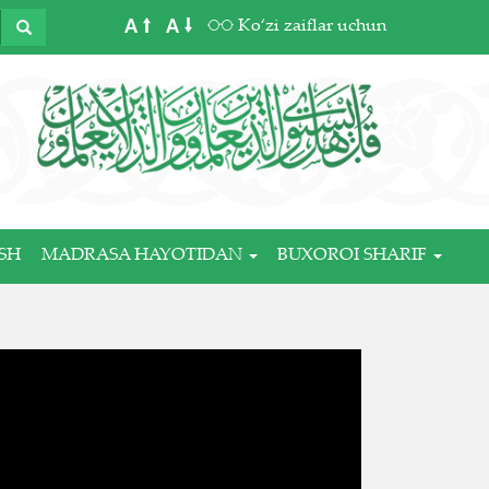
A
A
Ko‘zi zaiflar uchun
SH
MADRASA HAYOTIDAN
BUXOROI SHARIF