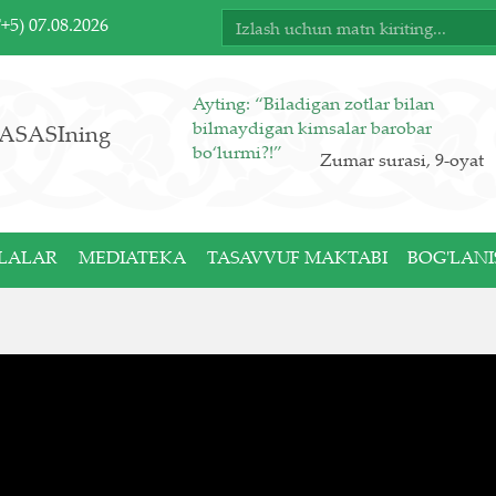
T+5)
07.08.2026
Ayting: “Biladigan zotlar bilan
bilmaydigan kimsalar barobar
ASASIning
bo‘lurmi?!”
Zumar surasi, 9-oyat
LALAR
MEDIATEKA
TASAVVUF MAKTABI
BOG'LANI