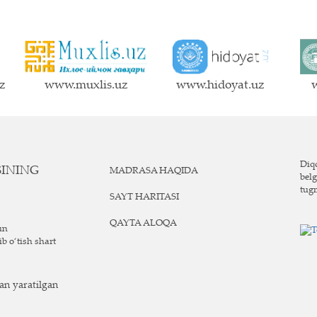
z
www.muxlis.uz
www.hidoyat.uz
w
Diqq
SINING
MADRASA HAQIDA
belg
tug
SAYT HARITASI
QAYTA ALOQA
un
ib o‘tish shart
n yaratilgan