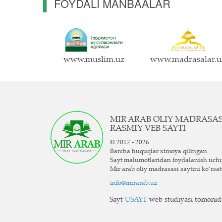
FOYDALI MANBAALAR
www.muslim.uz
www.madrasalar.u
MIR ARAB OLIY MADRASA
RASMIY VEB SAYTI
© 2017 - 2026
Barcha huquqlar ximoya qilingan.
Sayt ma`lumotlaridan foydalanish uch
Mir arab oliy madrasasi saytini ko‘rsat
info@mirarab.uz
Sayt
USAYT
web studiyasi tomonida