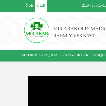
ЎЗБ
O'ZB
21:07:35 (GM
MIR ARAB OLIY MADR
RASMIY VEB SAYTI
MADRASA HAQIDA
YANGILIKLAR
MAQO