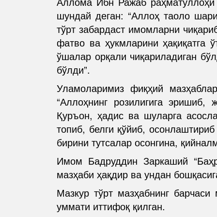
Аллома Ибн Ражаб раҳматуллоҳи а
шундай деган: “Аллоҳ таоло шар
тўрт забардаст имомларни чиқари
фатво ва ҳукмларини ҳақиқатга ў
ўшалар орқали чиқариладиган бўл
бўлди”.
Уламоларимиз фиқҳий мазҳаблар
“Аллоҳнинг розилигига эришиб, 
Қуръон, ҳадис ва шуларга асосла
топиб, белги қўйиб, осонлаштириб
бирини тутсалар осонгина, қийнал
Имом Бадруддин Заркаший “Баҳр
мазҳаби ҳақдир ва ундан бошқасиг
Мазкур тўрт мазҳабнинг барчаси
уммати иттифоқ қилган.