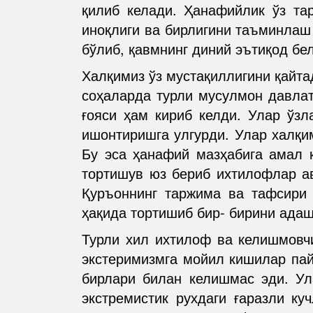
қилиб келади. Ҳанафийлик ўз тар
иноқлиги ва бирлигини таъминлаш
бўлиб, қавмнинг диний эътиқод бел
Халқимиз ўз мустақиллигини қайта
соҳаларда турли мусулмон давлат
ғояси ҳам кириб келди. Улар ўзл
ишонтиришга улгурди. Улар халқи
Бу эса ҳанафий мазҳабига амал қ
тортишув юз бериб ихтилофлар ав
Қуръоннинг таржима ва тафсири 
ҳақида тортишиб бир- бирини адаш
Турли хил ихтилоф ва келишмовчи
экстеримизмга мойил кишилар пай
бирлари билан келишмас эди. Ул
экстремистик рухдаги ғаразли к