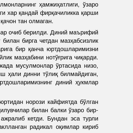
улмонларнинг ҳамжиҳатлиги, ўзаро
ги хар қандай фирқачиликка қарши
 қачон тан олмаган.
ллар очиб берилди. Диний маърифий
 билан бирга четдан мазҳабсизлик
ларига бир қанча юртдошларимизни
лик мазҳабини нотўғрига чиқарди.
ижада мусулмонлар ўртасида низо,
иш ҳали динни тўлиқ билмайдиган,
юртдошларимизнинг диний ҳукмлар
 юртидан норози кайфиятда бўлган
илувчилар билан балки ўзаро бир-
ажралиб кетди. Бундан эса турли
аклланган радикал оқимлар кириб