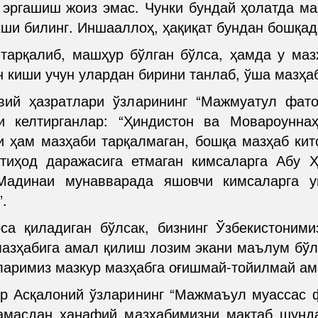
 эргашиш жоиз эмас. Чунки бундай ҳолатда ма
ши билинг. Иншааллоҳ, ҳақиқат бундан бошқад
тарқалиб, машҳур бўлган бўлса, ҳамда у ма
н киши учун улардан бирини танлаб, ўша мазҳа
ий ҳазратлари ўзларининг “Мажмуатул фат
ни келтирганлар: “Ҳиндистон ва Мовароунн
 ҳам мазҳаби тарқалмаган, бошқа мазҳаб кит
тиҳод даражасига етмаган кимсаларга Абу 
Мадинаи мунавварада яшовчи кимсаларга у
.
са қиладиган бўлсак, бизнинг Ўзбекистоним
азҳабига амал қилиш лозим экани маълум бўл
оларимиз мазкур мазҳабга оғишмай-тойилмай ам
р Асқалоний ўзларининг “Мажмаъул муассас 
амасдан ҳанафий мазҳабимизни мақтаб шунда