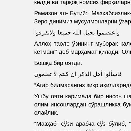
келди ва тарқоқ номсиз фирқаларн
Рамазон ал- Бутий: “Мазҳабсизлик-
Зеро динимиз мусулмонларни ўзар
واعتصموا بحبل الله جميعا ولاتفرقوا
Аллоҳ таоло ўзининг муборак кал
кетманг” деб марҳамат қилади. Ол
Бошқа бир оятда:
فاسألوا أهل الذكر ان كنتم لا تعلمون
“Агар билмасангиз зикр аҳилларида
Ушбу ояти каримада бир инсон ша
олим инсонлардан сўрашликка бую
олайлик.
“Мазҳаб” сўзи арабча сўз бўлиб,