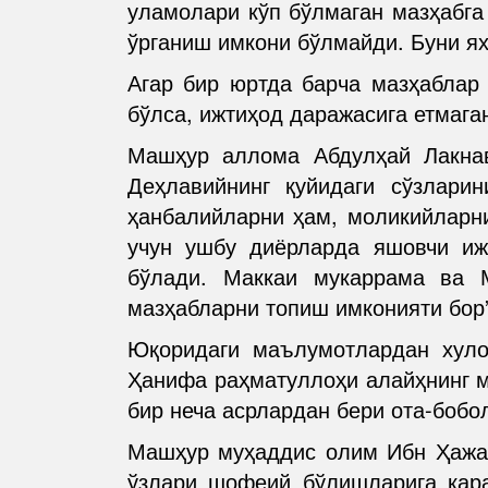
уламолари кўп бўлмаган мазҳабга
ўрганиш имкони бўлмайди. Буни ях
Агар бир юртда барча мазҳаблар 
бўлса, ижтиҳод даражасига етмага
Машҳур аллома Абдулҳай Лакнав
Деҳлавийнинг қуйидаги сўзлари
ҳанбалийларни ҳам, моликийларни
учун ушбу диёрларда яшовчи иж
бўлади. Маккаи мукаррама ва 
мазҳабларни топиш имконияти бор”
Юқоридаги маълумотлардан хуло
Ҳанифа раҳматуллоҳи алайҳнинг м
бир неча асрлардан бери ота-боб
Машҳур муҳаддис олим Ибн Ҳажа
ўзлари шофеий бўлишларига қар