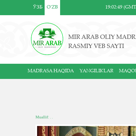
ЎЗБ
O'ZB
19:02:49 (GM
MIR ARAB OLIY MADR
RASMIY VEB SAYTI
MADRASA HAQIDA
YANGILIKLAR
MAQO
Muallif: . .