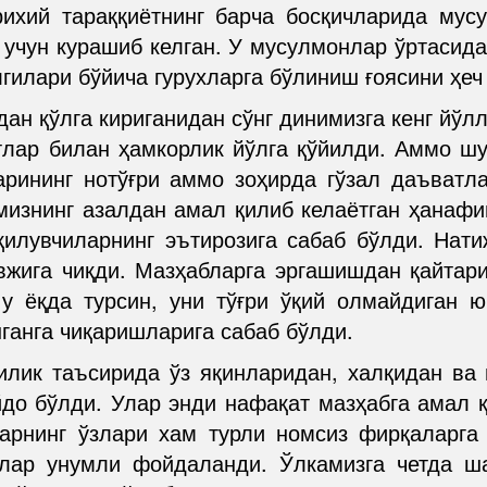
ихий тараққиётнинг барча босқичларида мус
 учун курашиб келган. У мусулмонлар ўртасида
гилари бўйича гурухларга бўлиниш ғоясини ҳеч
дан қўлга кириганидан сўнг динимизга кенг йў
лар билан ҳамкорлик йўлга қўйилди. Аммо шу
арининг нотўғри аммо зоҳирда гўзал даъват
мизнинг азалдан амал қилиб келаётган ҳанафий
илувчиларнинг эътирозига сабаб бўлди. Нат
жига чиқди. Мазҳабларга эргашишдан қайтар
у ёқда турсин, уни тўғри ўқий олмайдиган 
ганга чиқаришларига сабаб бўлди.
лик таъсирида ўз яқинларидан, халқидан ва
до бўлди. Улар энди нафақат мазҳабга амал қ
арнинг ўзлари хам турли номсиз фирқаларга 
учлар унумли фойдаланди. Ўлкамизга четда ш