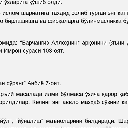
и ўзларига қўшиб олди.
 ислом шариатига тахдид солиб турган энг кат
о бирлашишга ва фирқаларга бўлинмасликка б
омида: “Барчангиз Аллоҳнинг арқонини (яъни 
и Имрон сураси 103-оят.
н сўранг” Анбиё 7-оят.
ръий масалада илми бўлмаса ўзича қарор қа
рилдилар. Келинг энг аввло мазҳаб сўзини қ
 “йўл”, “йўналиш” маъноларини билдиради. Ша