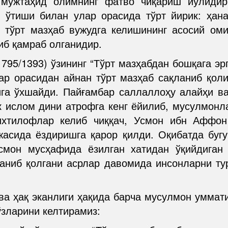
мужтаҳид олимнинг фатво чиқариш йўлидир
т ўтиши билан улар орасида тўрт йирик: ҳан
 тўрт мазҳаб вужудга келишининг асосий ом
иб қамраб олганидир.
795/1393) ўзининг “Тўрт мазҳабдан бошқага эр
лар орасидан айнан тўрт мазҳаб сақланиб қол
ига ўхшайди. Пайғамбар саллаллоҳу алайҳи в
к ислом дини атрофга кенг ёйилиб, мусулмонла
ихтилофлар келиб чиққач, Усмон ибн Аффон
жасида ёздиришга қарор қилди. Оқибатда бу
смон мусҳафида ёзилган хатидан ўқийдиган 
ланиб қолгани асрлар давомида инсонларни т
 ва ҳақ эканлиги ҳақида барча мусулмон уммат
ўзларини келтирамиз: