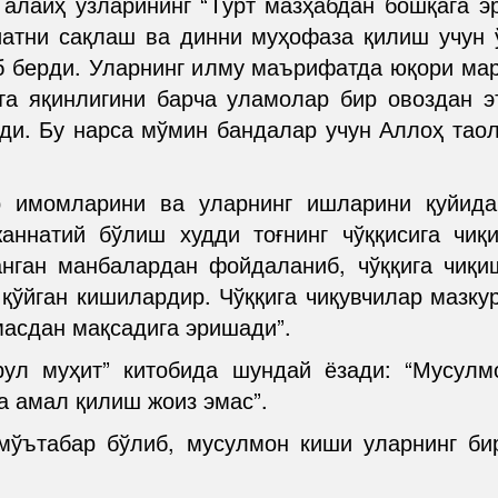
лайҳ ўзларининг “Тўрт мазҳабдан бошқага э
иатни сақлаш ва динни муҳофаза қилиш учун 
б берди. Уларнинг илму маърифатда юқори мар
та яқинлигини барча уламолар бир овоздан 
ди. Бу нарса мўмин бандалар учун Аллоҳ тао
 имомларини ва уларнинг ишларини қуйида
жаннатий бўлиш худди тоғнинг чўққисига чи
нган манбалардан фойдаланиб, чўққига чиқи
 қўйган кишилардир. Чўққига чиқувчилар мазку
масдан мақсадига эришади”.
ул муҳит” китобида шундай ёзади: “Мусулмо
а амал қилиш жоиз эмас”.
 мўътабар бўлиб, мусулмон киши уларнинг би