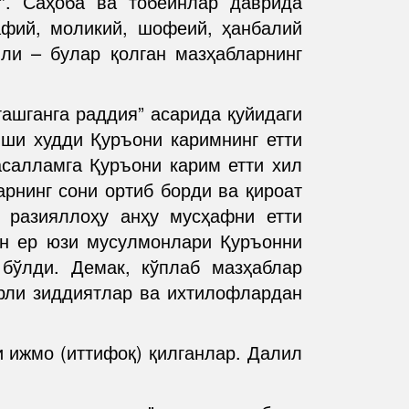
”. Саҳоба ва тобеинлар даврида
афий, моликий, шофеий, ҳанбалий
или – булар қолган мазҳабларнинг
гашганга раддия” асарида қуйидаги
иши худди Қуръони каримнинг етти
асалламга Қуръони карим етти хил
рнинг сони ортиб борди ва қироат
 разияллоҳу анҳу мусҳафни етти
гун ер юзи мусулмонлари Қуръонни
бўлди. Демак, кўплаб мазҳаблар
урли зиддиятлар ва ихтилофлардан
и ижмо (иттифоқ) қилганлар. Далил