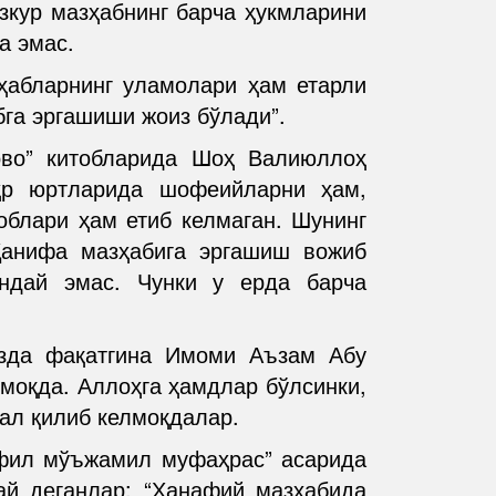
зкур мазҳабнинг барча ҳукмларини
а эмас.
зҳабларнинг уламолари ҳам етарли
бга эргашиши жоиз бўлади”.
ово” китобларида Шоҳ Валиюллоҳ
аҳр юртларида шофеийларни ҳам,
облари ҳам етиб келмаган. Шунинг
Ҳанифа мазҳабига эргашиш вожиб
ндай эмас. Чунки у ерда барча
изда фақатгина Имоми Аъзам Абу
моқда. Аллоҳга ҳамдлар бўлсинки,
ал қилиб келмоқдалар.
фил мўъжамил муфаҳрас” асарида
й деганлар: “Ҳанафий мазҳабида