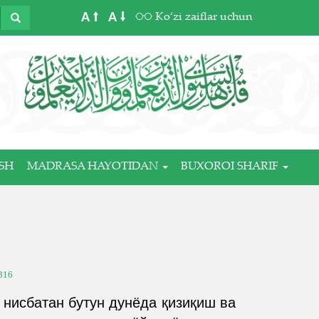
A
A
Ko‘zi zaiflar uchun
SH
MADRASA HAYOTIDAN
BUXOROI SHARIF
316
 нисбатан бутун дунёда қизиқиш ва