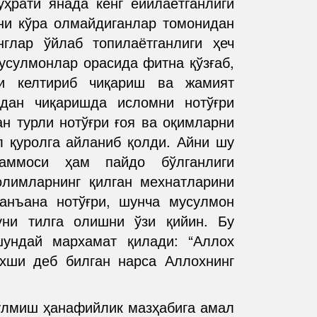
уҳрати янада кенг ёйилаётганлиги
ни кўра олмайдиганлар томонидан
нглар ўйлаб топилаётганлиги ҳеч
усулмонлар орасида фитна қўзғаб,
ни келтириб чиқариш ва жамият
здан чиқаришда исломни нотўғри
ан турли нотўғри ғоя ва оқимларни
л қуролга айланиб қолди. Айни шу
уаммоси ҳам пайдо бўлганлиги
олимларнинг қилган мехнатларини
анъана нотўғри, шунча мусулмон
уни тилга олишни ўзи қийин. Бу
шундай мархамат қилади: “Аллох
хши деб билган нарса Аллохнинг
бўлмиш ҳанафийлик мазҳабига амал