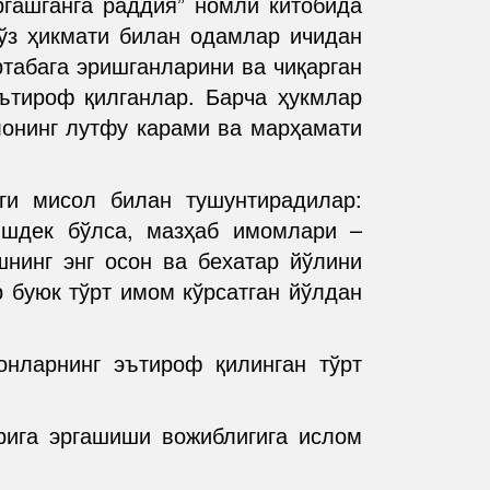
ргашганга раддия” номли китобида
ўз ҳикмати билан одамлар ичидан
табага эришганларини ва чиқарган
эътироф қилганлар. Барча ҳукмлар
лонинг лутфу карами ва марҳамати
ги мисол билан тушунтирадилар:
қишдек бўлса, мазҳаб имомлари –
шнинг энг осон ва бехатар йўлини
р буюк тўрт имом кўрсатган йўлдан
нларнинг эътироф қилинган тўрт
рига эргашиши вожиблигига ислом