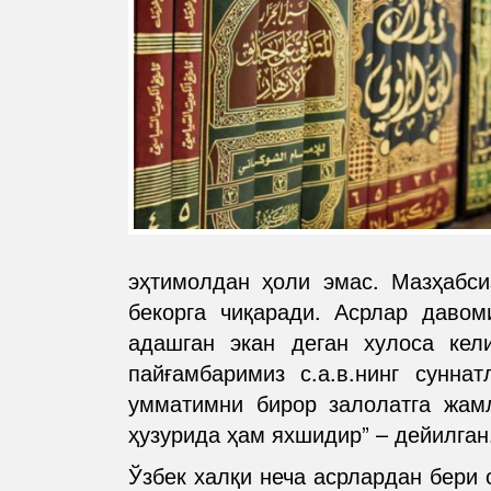
эҳтимолдан ҳоли эмас. Мазҳабси
бекорга чиқаради. Асрлар даво
адашган экан деган хулоса кел
пайғамбаримиз с.а.в.нинг сунн
умматимни бирор залолатга жам
ҳузурида ҳам яхшидир” – дейилган
Ўзбек халқи неча асрлардан бери