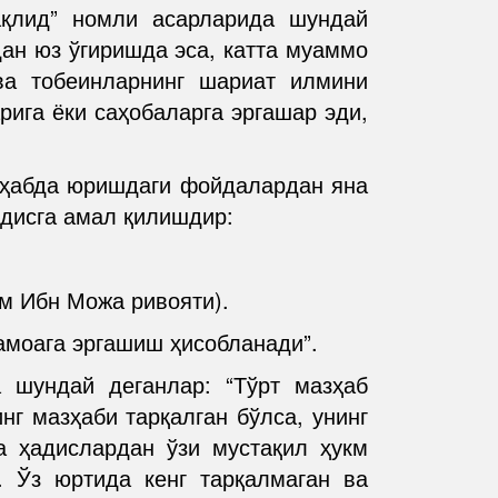
қлид” номли асарларида шундай
дан юз ўгиришда эса, катта муаммо
а тобеинларнинг шариат илмини
ига ёки саҳобаларга эргашар эди,
зҳабда юришдаги фойдалардан яна
адисга амал қилишдир:
ом Ибн Можа ривояти).
жамоага эргашиш ҳисобланади”.
 шундай деганлар: “Тўрт мазҳаб
нг мазҳаби тарқалган бўлса, унинг
а ҳадислардан ўзи мустақил ҳукм
. Ўз юртида кенг тарқалмаган ва