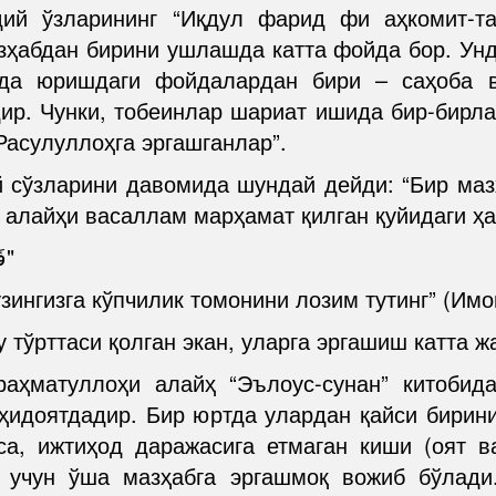
ий ўзларининг “Иқдул фарид фи аҳкомит-та
азҳабдан бирини ушлашда катта фойда бор. Ун
бда юришдаги фойдалардан бири – саҳоба в
ир. Чунки, тобеинлар шариат ишида бир-бирлар
Расулуллоҳга эргашганлар”.
 сўзларини давомида шундай дейди: “Бир ма
 алайҳи васаллам марҳамат қилган қуйидаги ҳ
"فَإِذَا رَأَيْتُمُ اخْتِلَافًا فَعَلَيْكُمْ بِالسَّوَادِ الْأَعْظَمِ"
ўзингизга кўпчилик томонини лозим тутинг” (Им
 тўрттаси қолган экан, уларга эргашиш катта 
ҳматуллоҳи алайҳ “Эълоус-сунан” китобида
ҳидоятдадир. Бир юртда улардан қайси бирини
са, ижтиҳод даражасига етмаган киши (оят в
 учун ўша мазҳабга эргашмоқ вожиб бўлади