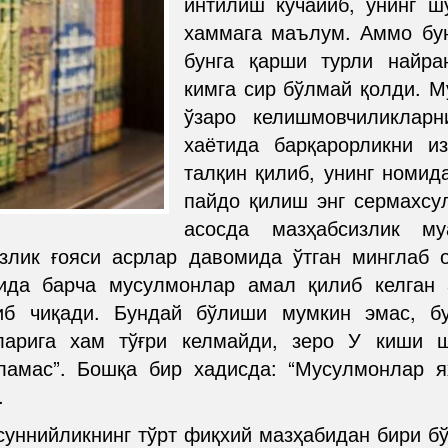
интилиш кучайиб, унинг ш
хаммага маълум. Аммо бу
бунга қарши турли найра
кимга сир бўлмай қолди. М
ўзаро келишмовчиликлар
хаётида барқарорликни и
талқин қилиб, унинг номид
пайдо қилиш энг сермахсу
асосда мазҳабсизлик м
злик ғояси асрлар давомида ўтган минглаб 
мида барча мусулмонлар амал қилиб келган 
иб чиқади. Бундай бўлиши мумкин эмас, б
атларига хам тўғри келмайди, зеро У киши 
ламас”. Бошқа бир хадисда: “Мусулмонлар я
.
 суннийликнинг тўрт фиқхий мазҳабидан бири 