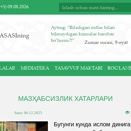
T+5)
09.08.2026
Ayting: “Biladigan zotlar bilan
bilmaydigan kimsalar barobar
ASASIning
bo‘lurmi?!”
Zumar surasi, 9-oyat
LALAR
MEDIATEKA
TASAVVUF MAKTABI
BOG'LANI
МАЗҲАБСИЗЛИК ХАТАРЛАРИ
Sana:
06.12.2025
Бугунги кунда ислом динига