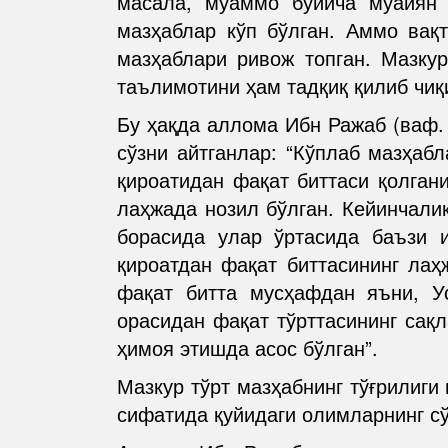
масала, муаммо бўйича муайян 
мазҳаблар кўп бўлган. Аммо вақ
мазҳаблари ривож топган. Мазкур
таълимотини ҳам тадқиқ қилиб чиқ
Бу ҳақда аллома Ибн Ражаб (ваф. 
сўзни айтганлар: “Кўплаб мазҳаб
қироатидан фақат биттаси қолган
лаҳжада нозил бўлган. Кейинчали
борасида улар ўртасида баъзи 
қироатдан фақат биттасининг лаҳ
фақат битта мусҳафдан яъни, У
орасидан фақат тўрттасининг сақ
ҳимоя этишда асос бўлган”.
Мазкур тўрт мазҳабнинг тўғрилиги
сифатида қуйидаги олимларнинг с