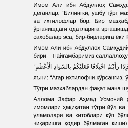
Имом Али ибн Абдуллоҳ Самҳуд
деганлар: “Билингки, ушбу тўрт м
ва ихтилофлар бор. Бир мазҳа
ўрганишдаги одатларига эргашишд
саҳобалар эса, бир-бирларига ёки 
Имом Али ибн Абдуллоҳ Самҳудий
бири – Пайғамбаримиз саллаллоҳу
яъни: “Агар ихтилофни кўрсангиз, 
Тўғри мазҳаблардан фақат мана шу
Аллома Зафар Аҳмад Усмоний ра
имомлари ҳақиқатан тўғри йўл ва 
уламолари ва китоблари кўп бўл
чиқаришга қодир бўлмаган киши)