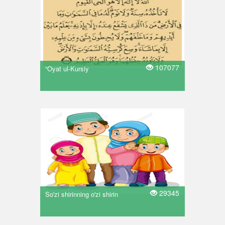
107077
“Oyat ul-Kursiy
29345
So'zi shirinning o'zi shirin