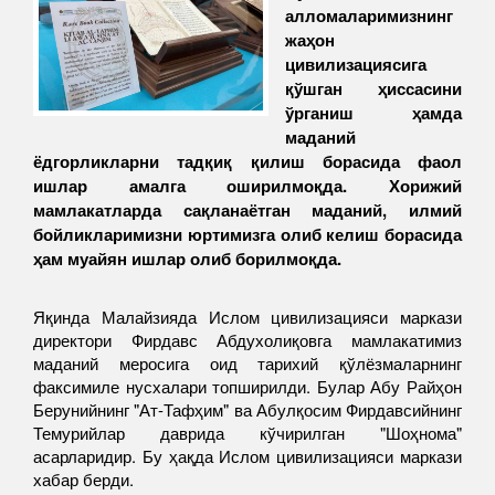
алломаларимизнинг
жаҳон
цивилизациясига
қўшган ҳиссасини
ўрганиш ҳамда
маданий
ёдгорликларни тадқиқ қилиш борасида фаол
ишлар амалга оширилмоқда. Хорижий
мамлакатларда сақланаётган маданий, илмий
бойликларимизни юртимизга олиб келиш борасида
ҳам муайян ишлар олиб борилмоқда.
Яқинда Малайзияда Ислом цивилизацияси маркази
директори Фирдавс Абдухолиқовга мамлакатимиз
маданий меросига оид тарихий қўлёзмаларнинг
факсимиле нусхалари топширилди. Булар Абу Райҳон
Берунийнинг "Ат-Тафҳим" ва Абулқосим Фирдавсийнинг
Темурийлар даврида кўчирилган "Шоҳнома"
асарларидир. Бу ҳақда Ислом цивилизацияси маркази
хабар берди.