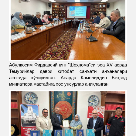
Абулқосим Фирдавсийнинг "Шоҳнома"си эса XV асрда
Темурийлар даври китобат санъати анъаналари
асосида кўчирилган. Асарда Камолиддин Беҳзод
миниатюра мактабига хос унсурлар аниқланган.