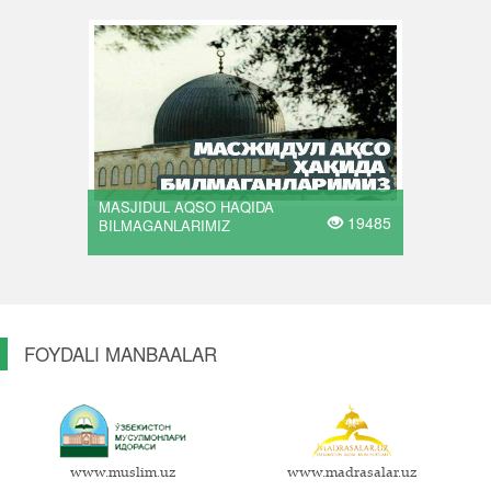
MASJIDUL AQSO HAQIDA
19485
BILMAGANLARIMIZ
FOYDALI MANBAALAR
www.muslim.uz
www.madrasalar.uz