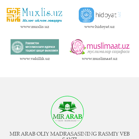
www.muxlis.uz
www.hidoyat.uz
www.vakillik.uz
www.muslimaat.uz
MIR ARAB OLIY MADRASASINING RASMIY VEB