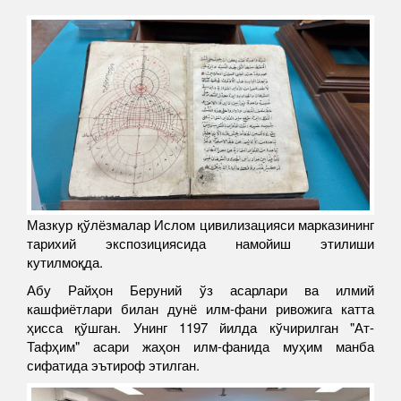
Мазкур қўлёзмалар Ислом цивилизацияси марказининг
тарихий экспозициясида намойиш этилиши
кутилмоқда.
Абу Райҳон Беруний ўз асарлари ва илмий
кашфиётлари билан дунё илм-фани ривожига катта
ҳисса қўшган. Унинг 1197 йилда кўчирилган "Ат-
Тафҳим" асари жаҳон илм-фанида муҳим манба
сифатида эътироф этилган.