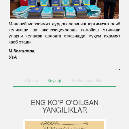
Маданий меросимиз дурдоналарининг юртимизга олиб
келиниши ва экспозицияларда намойиш этилиши
уларни келажак авлодга етказишда муҳим аҳамият
касб этади.
М.Комилова,
ЎзА
. .
Oldingi
Keyingi
Barcha
yangiliklar
ENG KO'P O'QILGAN
YANGILIKLAR