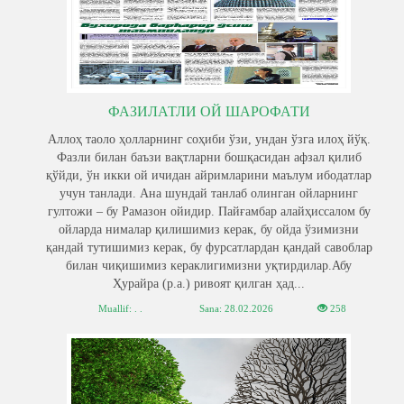
ФАЗИЛАТЛИ ОЙ ШАРОФАТИ
Аллоҳ таоло ҳолларнинг соҳиби ўзи, ундан ўзга илоҳ йўқ.
Фазли билан баъзи вақтларни бошқасидан афзал қилиб
қўйди, ўн икки ой ичидан айримларини маълум ибодатлар
учун танлади. Ана шундай танлаб олинган ойларнинг
гултожи – бу Рамазон ойидир. Пайғамбар алайҳиссалом бу
ойларда нималар қилишимиз керак, бу ойда ўзимизни
қандай тутишимиз керак, бу фурсатлардан қандай савоблар
билан чиқишимиз кераклигимизни уқтирдилар.Абу
Ҳурайра (р.а.) ривоят қилган ҳад...
Muallif: . .
Sana:
28.02.2026
258