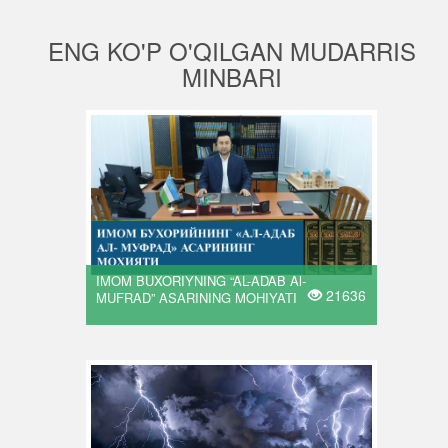
ENG KO'P O'QILGAN MUDARRIS
MINBARI
IMOM BUXORIYNING “AL-ADAB Al-
21636
MUFRAD” ASARINING MOHIYATI