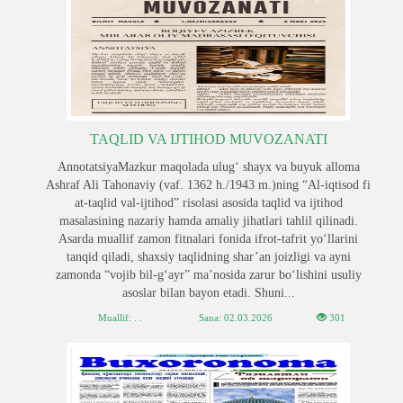
TAQLID VA IJTIHOD MUVOZANATI
AnnotatsiyaMazkur maqolada ulug‘ shayx va buyuk alloma
Ashraf Ali Tahonaviy (vaf. 1362 h./1943 m.)ning “Al-iqtisod fi
at-taqlid val-ijtihod” risolasi asosida taqlid va ijtihod
masalasining nazariy hamda amaliy jihatlari tahlil qilinadi.
Asarda muallif zamon fitnalari fonida ifrot-tafrit yo‘llarini
tanqid qiladi, shaxsiy taqlidning shar’an joizligi va ayni
zamonda “vojib bil-g‘ayr” ma’nosida zarur bo‘lishini usuliy
asoslar bilan bayon etadi. Shuni...
Muallif: . .
Sana:
02.03.2026
301