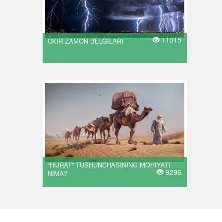
11015
OXIR ZAMON BELGILARI
“HIJRAT” TUSHUNCHASINING MOHIYATI
9296
NIMA?