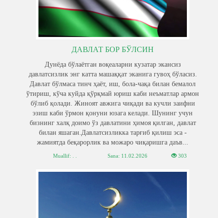
ДАВЛАТ БОР БЎЛСИН
Дунёда бўлаётган воқеаларни кузатар экансиз
давлатсизлик энг катта машаққат эканига гувоҳ бўласиз.
Давлат бўлмаса тинч ҳаёт, иш, бола-чақа билан бемалол
ўтириш, кўча куйда қўрқмай юриш каби неъматлар армон
бўлиб қолади. Жиноят авжига чиқади ва кучли заифни
эзиш каби ўрмон қонуни юзага келади. Шунинг учун
бизнинг халқ доимо ўз давлатини ҳимоя қилган, давлат
билан яшаган.Давлатсизликка тарғиб қилиш эса -
жамиятда беқарорлик ва можаро чиқаришга даъв...
Muallif: . .
Sana:
11.02.2026
303