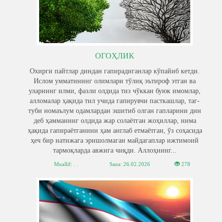
ОГОҲЛИК
Охирги пайтлар диндан гапирадиганлар кўпайиб кетди.
Ислом умматининг олимлари тўлиқ эътироф этган ва
уларнинг илми, фазли олдида тиз чўккан буюк имомлар,
алломалар ҳақида тил учида гапирувчи пасткашлар, таг-
туби номаълум одамлардан эшитиб олган гапларини дин
деб ҳамманинг олдида жар солаётган жоҳиллар, нима
ҳақида гапираётганини ҳам англаб етмаётган, ўз соҳасида
ҳеч бир натижага эришолмаган майдагаплар ижтимоий
тармоқларда авжига чиқди. Аллоҳнинг...
Muallif: . .
Sana:
26.02.2026
278