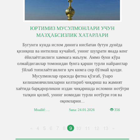
ЮРТИМИЗ МУСУЛМОНЛАРИ УЧУН
МАЗҲАБСИЗЛИК ХАТАРЛАРИ
Бугунги кунда ислом динига нисбатан бутун дунёда
қизиқиш ва интилиш кучайиб, унинг шуҳрати янада кенг
ёйилаётганлиги хаммага маълум. Аммо буни кўра
олмайдиганлар томонидан бунга қарши турли найранглар
ўйлаб топилаётганлиги ҳеч кимга сир бўлмай қолди.
Мусулмонлар орасида фитна қўзғаб, ўзаро
келишмовчиликларни келтириб чиқариш ва жамият
хаётида барқарорликни издан чиқаришда исломни нотўғри
талқин қилиб, унинг номидан турли нотўғри ғоя ва
оқимларни...
Muallif: . .
Sana:
24.01.2026
356
«
4
5
6
7
8
9
10
11
12
13
»