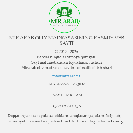
MIR ARAB OLIY MADRASASINING RASMIY VEB
SAYTI
© 2017 - 2026
Barcha huquqlar ximoya qilingan.
Sayt ma`lumotlaridan foydalanish uchun
Mir arab oliy madrasasi saytini ko‘rsatib o‘tish shart
info@mirarab.uz
MADRASA HAQIDA
SAYT HARITASI
QAYTA ALOQA
Diqqat! Agar siz saytda xatoliklarni aniqlasangiz, ularni belgilab,
ma`muriyatni xabardor qilish uchun Ctrl + Enter tugmalarini bosing