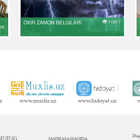
11017
OXIR ZAMON BELGILARI
39
z
www.muxlis.uz
www.hidoyat.uz
w
Diqq
SINING
MADRASA HAQIDA