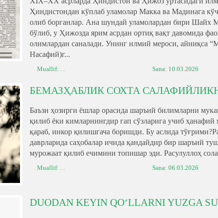
XIX–XX асрларда Ҳиндистон ва Ҳижоз ўртасидаги илми
Ҳиндистондан кўплаб уламолар Макка ва Мадинага кўч
олиб борганлар. Ана шундай уламолардан бири Шайх 
бўлиб, у Ҳижозда ярим асрдан ортиқ вақт давомида ф
олимлардан саналади. Унинг илмий мероси, айниқса “
Насафий)г...
Muallif: . .
Sana:
10.03.2026
БЕМАЗҲАБЛИК СОХТА САЛАФИЙЛИК
Баъзи ҳозирги ёшлар орасида шаръий билимларни мука
қилиб ёки кимларнингдир гап сўзларига учиб ҳанафий 
қараб, инкор қилишгача боришди. Бу аслида тўғрими?Р
даврларида саҳобалар ичида қандайдир бир шаръий тушу
мурожаат қилиб ечимини топишар эди. Расулуллоҳ сола
Muallif: . .
Sana:
06.03.2026
DUODAN KEYIN QO‘LLARNI YUZGA SU