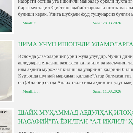
назорати остида ӯта ишончли манбалар орқали пухта э
бирга мустақил ӯқиётган адабиётларидаги нозик масал
бӯлиши керак. Ӯзига шубҳали ёхуд тушунарсиз бӯлган м
Muallif: . .
Sana:
28.03.2026
НИМА УЧУН ИШОНЧЛИ УЛАМОЛАРГА
Исломда уламоларнинг ўрни жуда улуғдир. Чунки динн
авлодларга етказиш вазифаси катта илм ва масъулият т
илм аҳлига мурожаат қилиш ва уларнинг қадрини били
Қуръонда шундай марҳамат қилади:“Агар билмасангиз, и
оят).Яна бир оятда Аллоҳ таоло илм аҳлининг улуғ мақ
Muallif: . .
Sana:
11.03.2026
ШАЙХ МУҲАММАД АБДУЛҲАҚ ИЛОҲО
НАСАФИЙ”ГА ЁЗИЛГАН “АЛ-ИКЛИЛ”