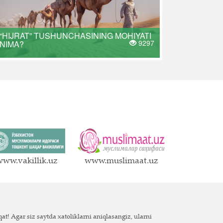
“HIJRAT” TUSHUNCHASINING MOHIYATI
9297
NIMA?
ww.vakillik.uz
www.muslimaat.uz
at! Agar siz saytda xatoliklarni aniqlasangiz, ularni