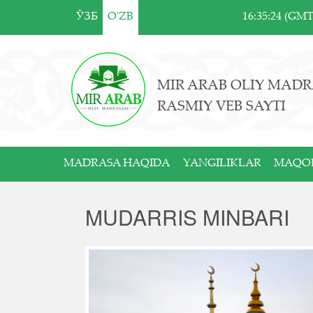
ЎЗБ
O'ZB
16:35:24 (GM
MIR ARAB OLIY MADR
RASMIY VEB SAYTI
MADRASA HAQIDA
YANGILIKLAR
MAQO
MUDARRIS MINBARI