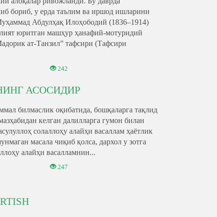
й алоқалар ривожланди. Бу даврда
иб бориб, у ерда таълим ва иршод ишларини
Муҳаммад Абдулҳақ Илоҳободий (1836–1914)
аолият юритган машҳур ҳанафий-мотуридий
Мадорик ат-Танзил” тафсири (Тафсири
242
НИНГ АСОСИДИР
ммал билмаслик оқибатида, бошқаларга тақлид
мазҳабидан келган далилларга гумон билан
асулуллоҳ солаллоҳу алайҳи васаллам ҳаётлик
нмаган масала чиқиб қолса, дархол у зотга
ллоҳу алайҳи васалламнин...
247
RTISH