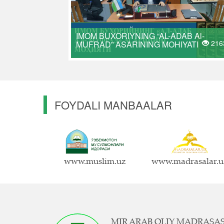
IMOM BUXORIYNING “AL-ADAB Al-
216
MUFRAD” ASARINING MOHIYATI
FOYDALI MANBAALAR
www.muslim.uz
www.madrasalar.u
MIR ARAB OLIY MADRASA