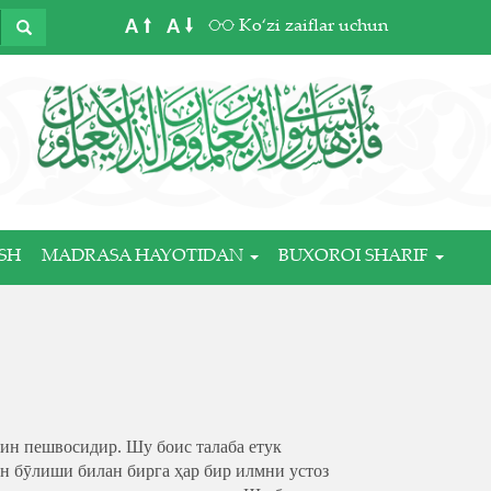
A
A
Ko‘zi zaiflar uchun
SH
MADRASA HAYOTIDAN
BUXOROI SHARIF
ин пешвосидир. Шу боис талаба етук
ан бӯлиши билан бирга ҳар бир илмни устоз