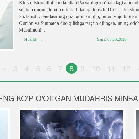
Kirish. Islom dini banda bilan Parvardigor o‘rtasidagi aloqan
sifatida duoni alohida e’tibor bilan qadrlaydi. Duo — bu shun
yuzlanishi, bandasining ojizligini tan olib, butun vujudi bilan
Qur’on va Sunnatda duo qilishga targ‘ib qilingan, uning odobl
Musulmonl...
Muallif: . .
Sana:
05.03.2026
«
3
4
5
6
7
8
9
10
11
12
ENG KO'P O'QILGAN MUDARRIS MINBA