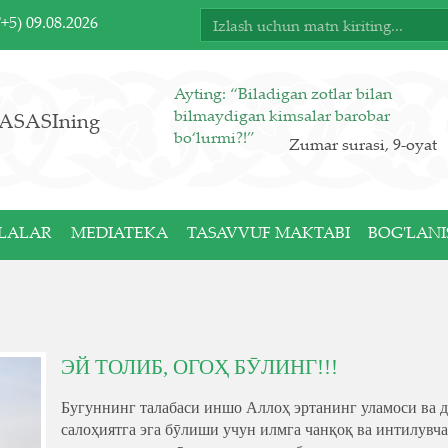
T+5)
09.08.2026
Ayting: “Biladigan zotlar bilan
bilmaydigan kimsalar barobar
ASASIning
bo‘lurmi?!”
Zumar surasi, 9-oyat
LALAR
MEDIATEKA
TASAVVUF MAKTABI
BOG'LANI
ЭЙ ТОЛИБ, ОГОҲ БӮЛИНГ!!!
Бугуннинг талабаси иншо Аллоҳ эртанинг уламоси ва д
салоҳиятга эга бӯлиши учун илмга чанқоқ ва интилувч