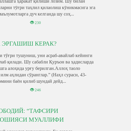
галлашга ҳаракат қилиши лозим. Шу билан
аларни тӯғри таҳлил қилаолиш кӯникмасига эга
аълумотларга дуч келганда шу соҳ...
230
 ЭРГАШИШ КЕРАК?
и тўғри тушуниш, уни асраб-авайлаб кейинги
алаб қилади. Шу сабабли Қуръон ва ҳадисларда
шга алоҳида урғу берилган.Аллоҳ таоло
лм аҳлидан сўранглар.” (Наҳл сураси, 43-
омини баён қилиб шундай дейд...
246
БОДИЙ: “ТАФСИРИ
 ҲОШИЯСИ МУАЛЛИФИ