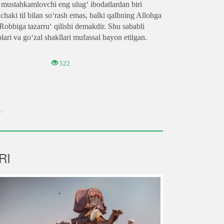
i mustahkamlovchi eng ulug‘ ibodatlardan biri
chaki til bilan so‘rash emas, balki qalbning Allohga
 Robbiga tazarru‘ qilishi demakdir. Shu sababli
ari va go‘zal shakllari mufassal bayon etilgan.
522
»
RI