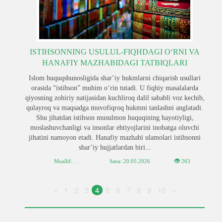
ISTIHSONNING USULUL-FIQHDAGI OʻRNI VA
HANAFIY MAZHABIDAGI TATBIQLARI
Islom huquqshunosligida sharʼiy hukmlarni chiqarish usullari
orasida “istihson” muhim oʻrin tutadi. U fiqhiy masalalarda
qiyosning zohiriy natijasidan kuchliroq dalil sababli voz kechib,
qulayroq va maqsadga muvofiqroq hukmni tanlashni anglatadi.
Shu jihatdan istihson musulmon huquqining hayotiyligi,
moslashuvchanligi va insonlar ehtiyojlarini inobatga oluvchi
jihatini namoyon etadi. Hanafiy mazhabi ulamolari istihsonni
sharʼiy hujjatlardan biri...
Muallif: . .
Sana:
20.05.2026
263
«
1
2
3
4
5
6
7
8
9
10
»