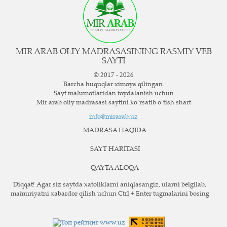
MIR ARAB OLIY MADRASASINING RASMIY VEB
SAYTI
© 2017 - 2026
Barcha huquqlar ximoya qilingan.
Sayt ma`lumotlaridan foydalanish uchun
Mir arab oliy madrasasi saytini ko‘rsatib o‘tish shart
info@mirarab.uz
MADRASA HAQIDA
SAYT HARITASI
QAYTA ALOQA
Diqqat! Agar siz saytda xatoliklarni aniqlasangiz, ularni belgilab,
ma`muriyatni xabardor qilish uchun Ctrl + Enter tugmalarini bosing