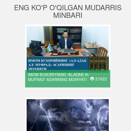
ENG KO'P O'QILGAN MUDARRIS
MINBARI
IMOM BUXORIYNING “AL-ADAB Al-
21622
MUFRAD” ASARINING MOHIYATI