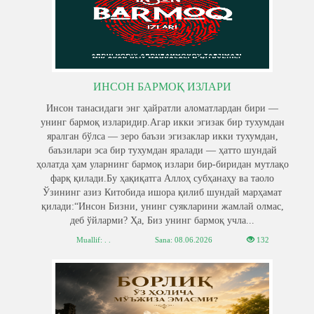
ИНСОН БАРМОҚ ИЗЛАРИ
Инсон танасидаги энг ҳайратли аломатлардан бири —
унинг бармоқ изларидир.Агар икки эгизак бир тухумдан
яралган бўлса — зеро баъзи эгизаклар икки тухумдан,
баъзилари эса бир тухумдан яралади — ҳатто шундай
ҳолатда ҳам уларнинг бармоқ излари бир-биридан мутлақо
фарқ қилади.Бу ҳақиқатга Аллоҳ субҳанаҳу ва таоло
Ўзининг азиз Китобида ишора қилиб шундай марҳамат
қилади:“Инсон Бизни, унинг суякларини жамлай олмас,
деб ўйларми? Ҳа, Биз унинг бармоқ учла...
Muallif: . .
Sana:
08.06.2026
132