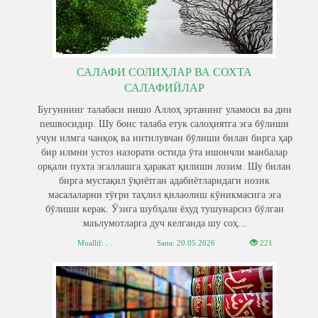
САЛАФИ СОЛИҲЛАР ВА СОХТА
САЛАФИЙЛАР
Бугуннинг талабаси иншо Аллоҳ эртанинг уламоси ва дин
пешвосидир. Шу боис талаба етук салоҳиятга эга бӯлиши
учун илмга чанқоқ ва интилувчан бӯлиши билан бирга ҳар
бир илмни устоз назорати остида ӯта ишончли манбалар
орқали пухта эгаллашга ҳаракат қилиши лозим. Шу билан
бирга мустақил ӯқиётган адабиётларидаги нозик
масалаларни тӯғри таҳлил қилаолиш кӯникмасига эга
бӯлиши керак. Ӯзига шубҳали ёхуд тушунарсиз бӯлган
маълумотларга дуч келганда шу соҳ...
Muallif: . .
Sana:
20.05.2026
221