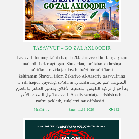
TASAVVUF – GO‘ZAL AXLOQDIR
Tasavvuf ilmining ta’rifi haqida 200 dan ziyod bir biriga yaqin
ma’noli fikrlar aytilgan. Shulardan, moʻtabar va boshqa
ta’riflarni o‘zida jamlovchi ba’zi bir ta’riflarni
keltiraman.Shayxul islom Zakariyo Al-Ansoriy tasavvufning
ta’rifi haqida quyidagi so‘zlarni aytadilar:التصوف: علم تعرف
به أحوال تزكية النفوس، وتصفية الأخلاق وتعمير الظاهر والباطن
لنيل السعادة الأبديةTasavvuf: Abadiy saodatga erishish uchun
nafsni poklash, xulqlarni musaffolashti...
Muallif: . .
Sana:
11.06.2026
142