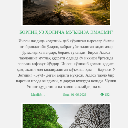
БОРЛИҚ ЎЗ ҲОЛИЧА МЎЪЖИЗА ЭМАСМИ?
Инсон наздида «одатий» деб кўринган нарсалар билан
«ғайриодатий» ўлароқ ҳайрат уйғотадиган ҳодисалар
ўртасида катта фарқ бордек туюлади. Бироқ Аллоҳ
таолонинг мутлақ қудрати олдида бу иккиси ўртасида
заррача тафовут йўқдир. Инсон кўникиб қолган ҳодиса
ҳам, ақлни лол қолдирадиган мўъжиза ҳам — барчаси У
Зотнинг «Бўл!» деган амрига муҳтож. Аллоҳ таоло бир
нарсани ирода қилдими, у дарҳол вужудга келади. Чунки
Унинг қудратини на замон чеклайди, на ма...
Muallif: . .
Sana:
01.06.2026
152